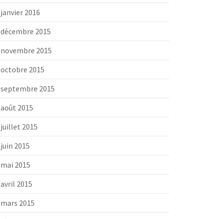
janvier 2016
décembre 2015
novembre 2015
octobre 2015
septembre 2015
août 2015
juillet 2015
juin 2015
mai 2015
avril 2015
mars 2015