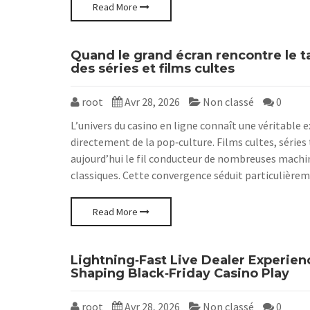
Read More
Quand le grand écran rencontre le ta
des séries et films cultes
root
Avr 28, 2026
Non classé
0
L’univers du casino en ligne connaît une véritable ex
directement de la pop‑culture. Films cultes, séries
aujourd’hui le fil conducteur de nombreuses machin
classiques. Cette convergence séduit particulière
Read More
Lightning‑Fast Live Dealer Experie
Shaping Black‑Friday Casino Play
root
Avr 28, 2026
Non classé
0