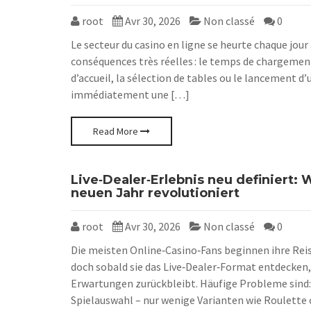
root
Avr 30, 2026
Non classé
0
Le secteur du casino en ligne se heurte chaque jour
conséquences très réelles : le temps de chargement
d’accueil, la sélection de tables ou le lancement d
immédiatement une […]
Read More
Live‑Dealer‑Erlebnis neu definiert:
neuen Jahr revolutioniert
root
Avr 30, 2026
Non classé
0
Die meisten Online‑Casino‑Fans beginnen ihre Reise
doch sobald sie das Live‑Dealer‑Format entdecken, 
Erwartungen zurückbleibt. Häufige Probleme sind: 
Spielauswahl – nur wenige Varianten wie Roulette