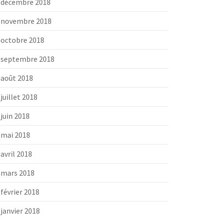
décembre 2018
novembre 2018
octobre 2018
septembre 2018
août 2018
juillet 2018
juin 2018
mai 2018
avril 2018
mars 2018
février 2018
janvier 2018