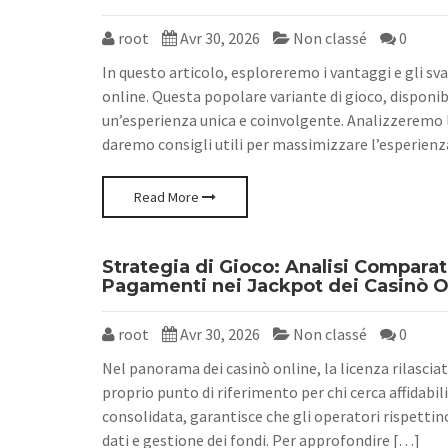
root
Avr 30, 2026
Non classé
0
In questo articolo, esploreremo i vantaggi e gli sva
online. Questa popolare variante di gioco, disponi
un’esperienza unica e coinvolgente. Analizzeremo le 
daremo consigli utili per massimizzare l’esperienza
Read More
Strategia di Gioco: Analisi Comparat
Pagamenti nei Jackpot dei Casinò O
root
Avr 30, 2026
Non classé
0
Nel panorama dei casinò online, la licenza rilasci
proprio punto di riferimento per chi cerca affidabi
consolidata, garantisce che gli operatori rispettino
dati e gestione dei fondi. Per approfondire […]