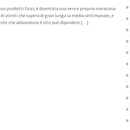
 sui prodotti fisici; è diventata una vera e propria maratona
co di utenti che supera di gran lunga la media settimanale, e
iente che abbandona il sito può dipendere […]