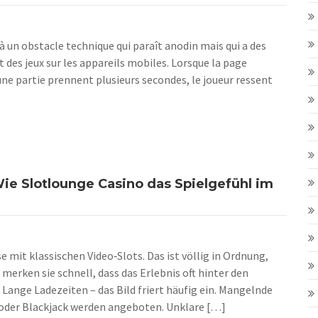
 à un obstacle technique qui paraît anodin mais qui a des
 des jeux sur les appareils mobiles. Lorsque la page
’une partie prennent plusieurs secondes, le joueur ressent
 Wie Slotlounge Casino das Spielgefühl im
 mit klassischen Video‑Slots. Das ist völlig in Ordnung,
merken sie schnell, dass das Erlebnis oft hinter den
Lange Ladezeiten – das Bild friert häufig ein. Mangelnde
 oder Blackjack werden angeboten. Unklare […]