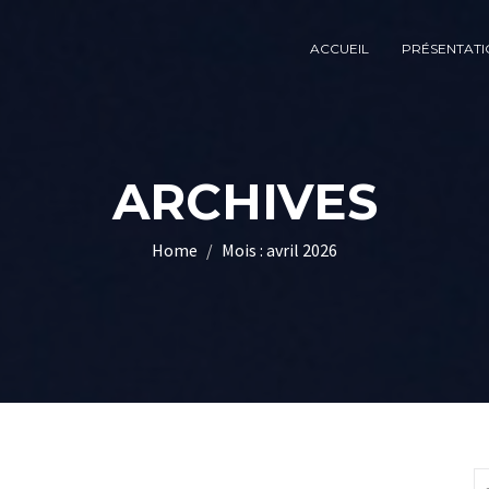
ACCUEIL
PRÉSENTATI
ARCHIVES
Home
Mois :
avril 2026