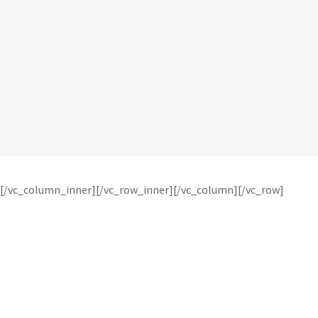
[/vc_column_inner][/vc_row_inner][/vc_column][/vc_row]
psychologie Saint-
Malo, psychologue