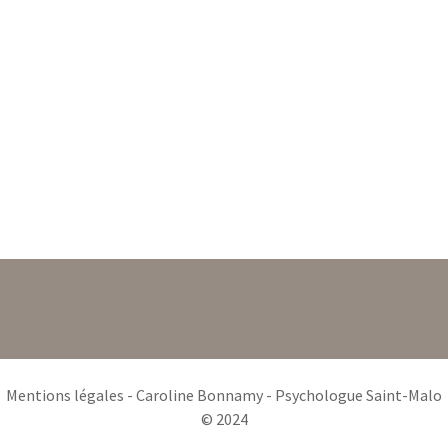
ado, analyse des
pratiques, supervision, dépression, anxiété, 
au travail, burn
out, épuisement, épuisement
professionnel, mal
être, symptômes, symptôme, troubles, tro
du
comportement, enfant, adolescent, adulte
analytique
Mentions légales
- Caroline Bonnamy - Psychologue Saint-Malo
© 2024