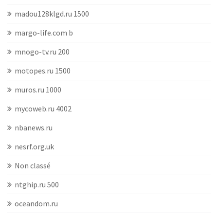
madou128klgd.ru 1500
margo-life.com b
mnogo-tv.ru 200
motopes.ru 1500
muros.ru 1000
mycoweb.ru 4002
nbanews.ru
nesrf.org.uk
Non classé
ntghip.ru 500
oceandom.ru