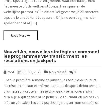
om je speeltegoed te laten groeien. Maar hoe haal je echt
het meeste uit de welkomstbonus, free spins en de
wekelijkse promoties? In dit artikel geven we je 20 concrete
tips die je direct kunt toepassen. Of je nu een beginnende
speler bent of al […]
Read More
Nouvel An, nouvelles stratégies : comment
les programmes VIP transforment les
résolutions en jackpots
root
Juil 31, 2025
Non classé
0
Chaque première semaine de janvier, les forums de joueurs,
les réseaux sociaux et même les salles de sport débordent de
promesses : « cette année je change », « je ne jouerai plus
qu’aux jeux qui en valent la peine ». Le tournant du Nouvel An
crée un véritable feu vert psychologique, un moment où l’on