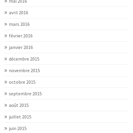
mai 2016
avril 2016
mars 2016
février 2016
janvier 2016
décembre 2015
novembre 2015
octobre 2015
septembre 2015
août 2015
juillet 2015
juin 2015