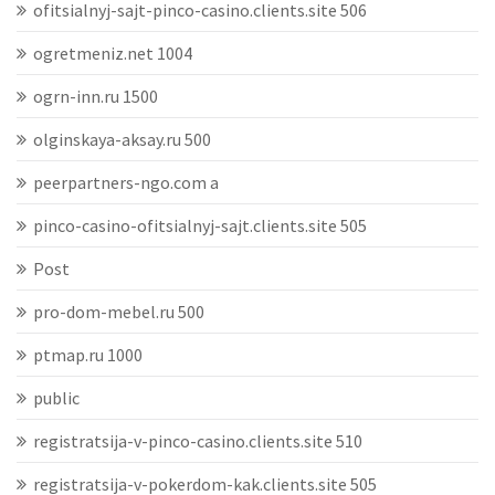
ofitsialnyj-sajt-pinco-casino.clients.site 506
ogretmeniz.net 1004
ogrn-inn.ru 1500
olginskaya-aksay.ru 500
peerpartners-ngo.com a
pinco-casino-ofitsialnyj-sajt.clients.site 505
Post
pro-dom-mebel.ru 500
ptmap.ru 1000
public
registratsija-v-pinco-casino.clients.site 510
registratsija-v-pokerdom-kak.clients.site 505