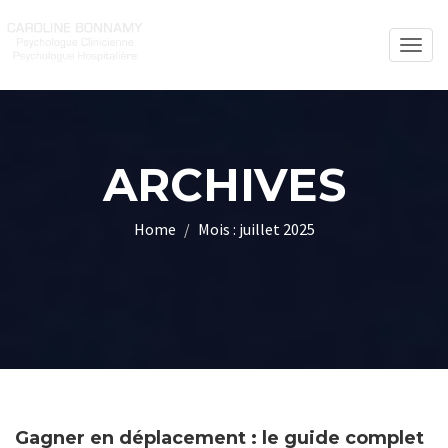
Toggl
naviga
ARCHIVES
Home
Mois :
juillet 2025
Gagner en déplacement : le guide complet