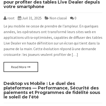
pour profiter des tables Live Dealer depuis
votre smartphone
root
Juil 31, 2025
Non classé
0
Le jeu mobile ne cesse de prendre de l’ampleur. En quelques
années, les opérateurs ont transformé leurs sites web en
applications ultra‑optimisées, capables de diffuser des tables
Live Dealer en haute définition sur un écran qui tient dans la
paume de la main. Cette évolution répond à une demande
croissante : les joueurs veulent profiter de […]
Read More
Desktop vs Mobile : Le duel des
plateformes — Performance, Sécurité des
paiements et Programmes de fidélité sous
le soleil de l’été