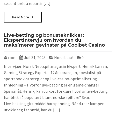
se sent prêt à repartir […]
Read More
Live‑betting og bonusteknikker:
Ekspertintervju om hvordan du
maksimerer gevinster på Coolbet Casino
root
Juil 31, 2025
Non classé
0
Intervjuer: Norsk Nettspillmagasin Ekspert: Henrik Larsen,
Gaming Strategy Expert – 12 år i bransjen, spesialist på
sportsbook‑strategier og live‑casino‑optimalisering.
Innledning – Hvorfor live‑betting er en game‑changer
Spørsmål: Henrik, kan du kort forklare hvorfor live‑betting
har blitt så populært blant norske spillere? Svar:
Live‑betting gir umiddelbar spenning. Når du ser kampen
utvikle seg i sanntid, kan du […]