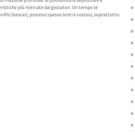
formazione profonda: la possibilità di depositare e
eristiche più ricercate dai giocatori. Un tempo le
nifici bancari, processi spesso lenti e costosi, soprattutto