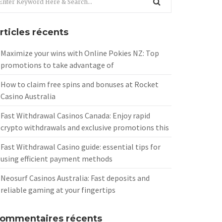
rticles récents
Maximize your wins with Online Pokies NZ: Top
promotions to take advantage of
How to claim free spins and bonuses at Rocket
Casino Australia
Fast Withdrawal Casinos Canada: Enjoy rapid
crypto withdrawals and exclusive promotions this
Fast Withdrawal Casino guide: essential tips for
using efficient payment methods
Neosurf Casinos Australia: Fast deposits and
reliable gaming at your fingertips
ommentaires récents