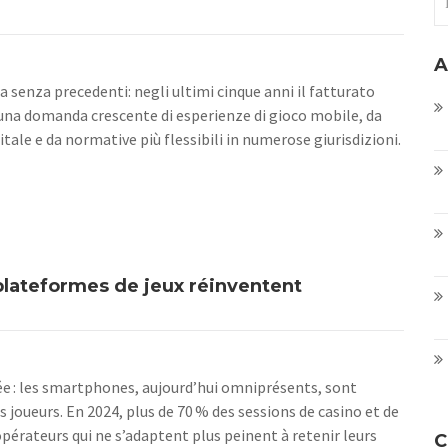
A
a senza precedenti: negli ultimi cinque anni il fatturato
a una domanda crescente di esperienze di gioco mobile, da
ale e da normative più flessibili in numerose giurisdizioni.
 plateformes de jeux réinventent
ée : les smartphones, aujourd’hui omniprésents, sont
 joueurs. En 2024, plus de 70 % des sessions de casino et de
opérateurs qui ne s’adaptent plus peinent à retenir leurs
C