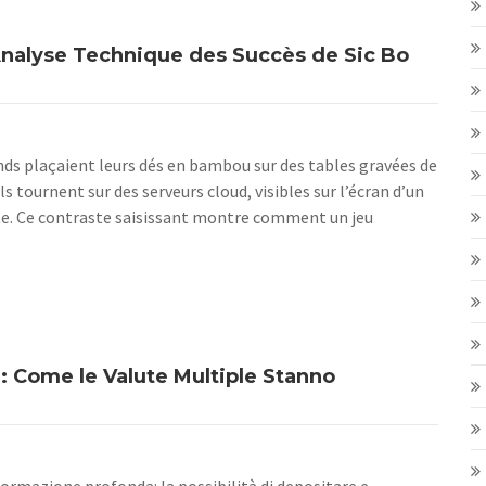
: Analyse Technique des Succès de Sic Bo
nds plaçaient leurs dés en bambou sur des tables gravées de
s tournent sur des serveurs cloud, visibles sur l’écran d’un
te. Ce contraste saisissant montre comment un jeu
: Come le Valute Multiple Stanno