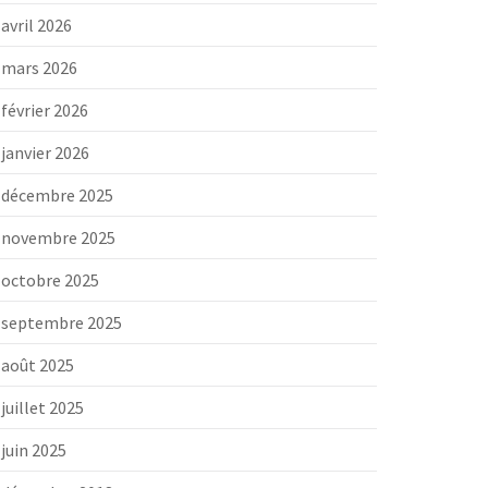
avril 2026
mars 2026
février 2026
janvier 2026
décembre 2025
novembre 2025
octobre 2025
septembre 2025
août 2025
juillet 2025
juin 2025