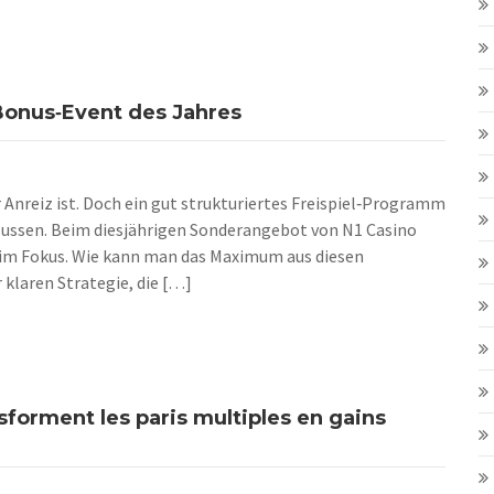
 Bonus‑Event des Jahres
r Anreiz ist. Doch ein gut strukturiertes Freispiel‑Programm
lussen. Beim diesjährigen Sonderangebot von N1 Casino
e im Fokus. Wie kann man das Maximum aus diesen
 klaren Strategie, die […]
sforment les paris multiples en gains