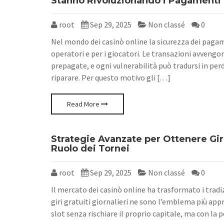
Stanno Rivoluzionando i Pagamenti
root
Sep 29, 2025
Non classé
0
Nel mondo dei casinò online la sicurezza dei pagame
operatori e per i giocatori. Le transazioni avvengo
prepagate, e ogni vulnerabilità può tradursi in per
riparare. Per questo motivo gli […]
Read More
Strategie Avanzate per Ottenere Giri
Ruolo dei Tornei
root
Sep 29, 2025
Non classé
0
Il mercato dei casinò online ha trasformato i tradiz
giri gratuiti giornalieri ne sono l’emblema più appr
slot senza rischiare il proprio capitale, ma con la 