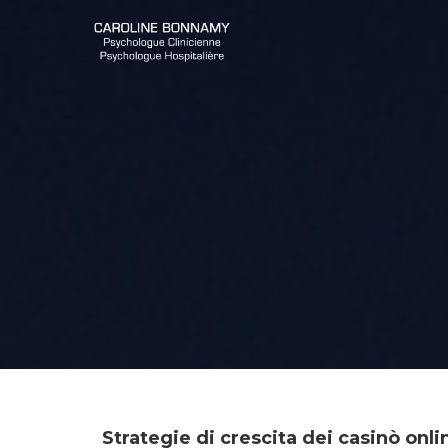
Strategie di crescita dei casinò onli