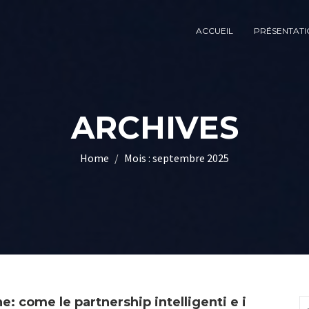
ACCUEIL
PRÉSENTATI
ARCHIVES
Home
Mois :
septembre 2025
ne: come le partnership intelligenti e i