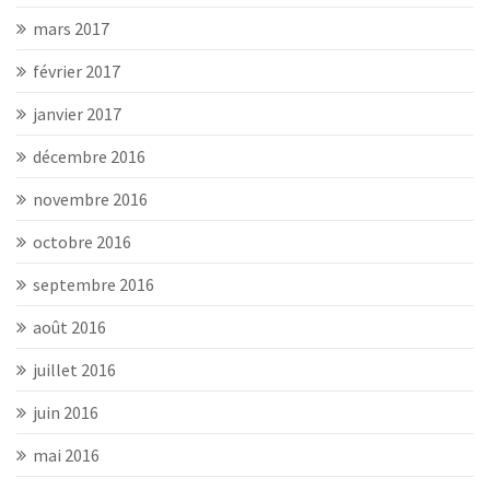
mars 2017
février 2017
janvier 2017
décembre 2016
novembre 2016
octobre 2016
septembre 2016
août 2016
juillet 2016
juin 2016
mai 2016