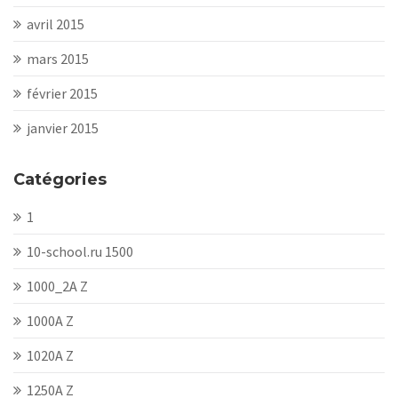
avril 2015
mars 2015
février 2015
janvier 2015
Catégories
1
10-school.ru 1500
1000_2A Z
1000A Z
1020A Z
1250A Z