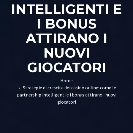
INTELLIGENTI E
I BONUS
ATTIRANO I
NUOVI
GIOCATORI
Home
Strategie di crescita dei casinò online: come le
partnership intelligenti e i bonus attirano i nuovi
giocatori