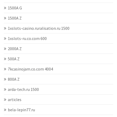
1500A G
1500A Z
1xslots-casino.ruralisation.ru 1500
1xslots-ru.co.com 600
2000A Z
500A Z
7kcasinojam.co.com 4004
800A Z
arda-tech.ru 1500
articles
bela-lepin77.ru