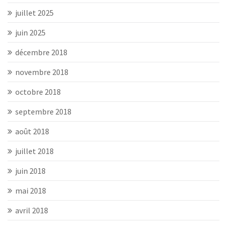
juillet 2025
juin 2025
décembre 2018
novembre 2018
octobre 2018
septembre 2018
août 2018
juillet 2018
juin 2018
mai 2018
avril 2018