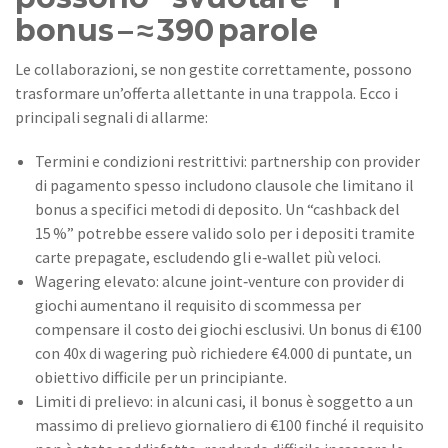
bonus – ≈ 390 parole
Le collaborazioni, se non gestite correttamente, possono
trasformare un’offerta allettante in una trappola. Ecco i
principali segnali di allarme:
Termini e condizioni restrittivi: partnership con provider
di pagamento spesso includono clausole che limitano il
bonus a specifici metodi di deposito. Un “cashback del
15 %” potrebbe essere valido solo per i depositi tramite
carte prepagate, escludendo gli e‑wallet più veloci.
Wagering elevato: alcune joint‑venture con provider di
giochi aumentano il requisito di scommessa per
compensare il costo dei giochi esclusivi. Un bonus di €100
con 40x di wagering può richiedere €4.000 di puntate, un
obiettivo difficile per un principiante.
Limiti di prelievo: in alcuni casi, il bonus è soggetto a un
massimo di prelievo giornaliero di €100 finché il requisito