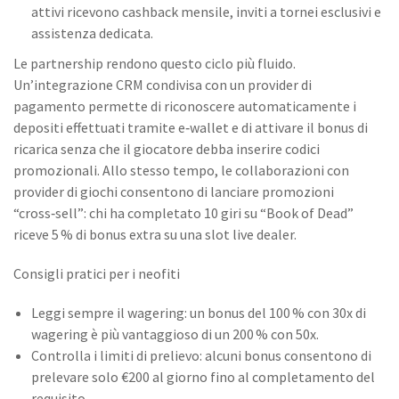
attivi ricevono cashback mensile, inviti a tornei esclusivi e
assistenza dedicata.
Le partnership rendono questo ciclo più fluido.
Un’integrazione CRM condivisa con un provider di
pagamento permette di riconoscere automaticamente i
depositi effettuati tramite e‑wallet e di attivare il bonus di
ricarica senza che il giocatore debba inserire codici
promozionali. Allo stesso tempo, le collaborazioni con
provider di giochi consentono di lanciare promozioni
“cross‑sell”: chi ha completato 10 giri su “Book of Dead”
riceve 5 % di bonus extra su una slot live dealer.
Consigli pratici per i neofiti
Leggi sempre il wagering: un bonus del 100 % con 30x di
wagering è più vantaggioso di un 200 % con 50x.
Controlla i limiti di prelievo: alcuni bonus consentono di
prelevare solo €200 al giorno fino al completamento del
requisito.