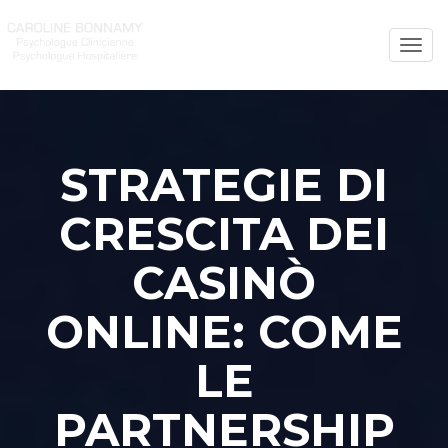
Toggl
naviga
STRATEGIE DI
CRESCITA DEI
CASINÒ
ONLINE: COME
LE
PARTNERSHIP