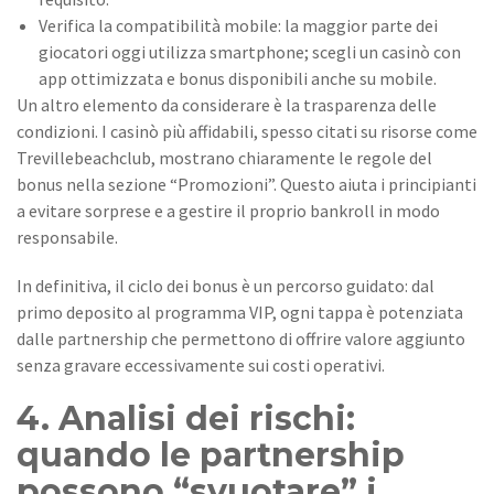
Verifica la compatibilità mobile: la maggior parte dei
giocatori oggi utilizza smartphone; scegli un casinò con
app ottimizzata e bonus disponibili anche su mobile.
Un altro elemento da considerare è la trasparenza delle
condizioni. I casinò più affidabili, spesso citati su risorse come
Trevillebeachclub, mostrano chiaramente le regole del
bonus nella sezione “Promozioni”. Questo aiuta i principianti
a evitare sorprese e a gestire il proprio bankroll in modo
responsabile.
In definitiva, il ciclo dei bonus è un percorso guidato: dal
primo deposito al programma VIP, ogni tappa è potenziata
dalle partnership che permettono di offrire valore aggiunto
senza gravare eccessivamente sui costi operativi.
4. Analisi dei rischi:
quando le partnership
possono “svuotare” i