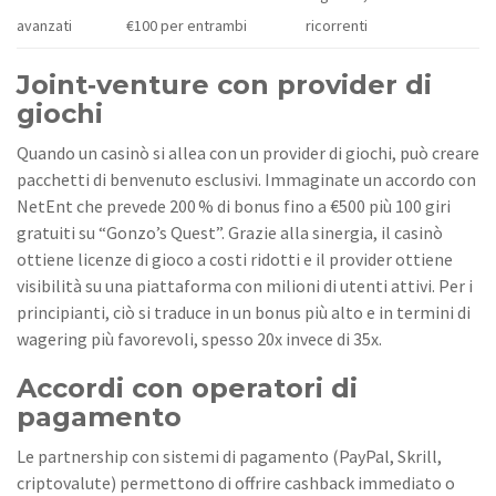
avanzati
€100 per entrambi
ricorrenti
Joint‑venture con provider di
giochi
Quando un casinò si allea con un provider di giochi, può creare
pacchetti di benvenuto esclusivi. Immaginate un accordo con
NetEnt che prevede 200 % di bonus fino a €500 più 100 giri
gratuiti su “Gonzo’s Quest”. Grazie alla sinergia, il casinò
ottiene licenze di gioco a costi ridotti e il provider ottiene
visibilità su una piattaforma con milioni di utenti attivi. Per i
principianti, ciò si traduce in un bonus più alto e in termini di
wagering più favorevoli, spesso 20x invece di 35x.
Accordi con operatori di
pagamento
Le partnership con sistemi di pagamento (PayPal, Skrill,
criptovalute) permettono di offrire cashback immediato o