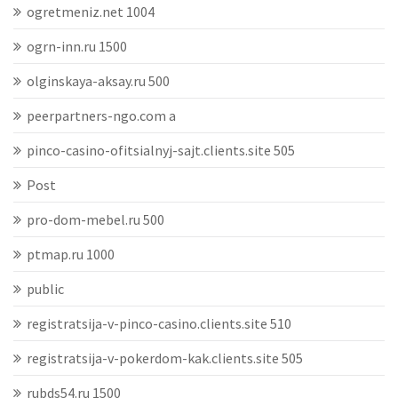
ogretmeniz.net 1004
ogrn-inn.ru 1500
olginskaya-aksay.ru 500
peerpartners-ngo.com a
pinco-casino-ofitsialnyj-sajt.clients.site 505
Post
pro-dom-mebel.ru 500
ptmap.ru 1000
public
registratsija-v-pinco-casino.clients.site 510
registratsija-v-pokerdom-kak.clients.site 505
rubds54.ru 1500