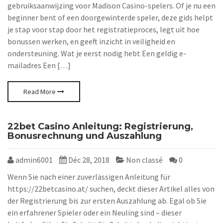
gebruiksaanwijzing voor Madison Casino-spelers. Of je nu een
beginner bent of een doorgewinterde speler, deze gids helpt
je stap voor stap door het registratieproces, legt uit hoe
bonussen werken, en geeft inzicht in veiligheid en
ondersteuning. Wat je eerst nodig hebt Een geldig e-
mailadres Een […]
Read More
22bet Casino Anleitung: Registrierung,
Bonusrechnung und Auszahlung
admin6001
Déc 28, 2018
Non classé
0
Wenn Sie nach einer zuverlässigen Anleitung für
https://22betcasino.at/ suchen, deckt dieser Artikel alles von
der Registrierung bis zur ersten Auszahlung ab. Egal ob Sie
ein erfahrener Spieler oder ein Neuling sind – dieser