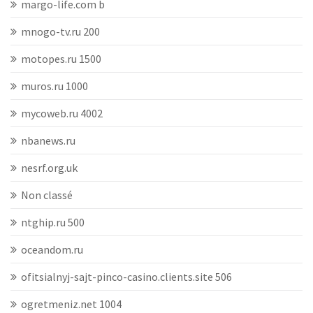
margo-life.com b
mnogo-tv.ru 200
motopes.ru 1500
muros.ru 1000
mycoweb.ru 4002
nbanews.ru
nesrf.org.uk
Non classé
ntghip.ru 500
oceandom.ru
ofitsialnyj-sajt-pinco-casino.clients.site 506
ogretmeniz.net 1004