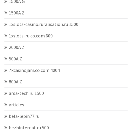
1500A G
1500A Z
1xslots-casino.ruralisation.ru 1500
1xslots-ru.co.com 600
2000A Z
500A Z
7kcasinojam.co.com 4004
800A Z
arda-tech.ru 1500
articles
bela-lepin77.ru
bezhinternat.ru 500