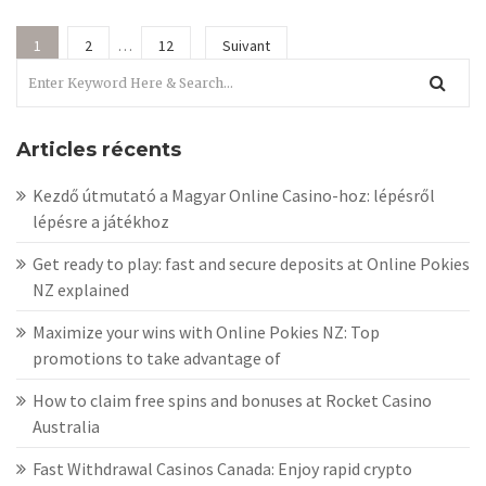
Navigation
1
2
…
12
Suivant
des
articles
Articles récents
Kezdő útmutató a Magyar Online Casino-hoz: lépésről
lépésre a játékhoz
Get ready to play: fast and secure deposits at Online Pokies
NZ explained
Maximize your wins with Online Pokies NZ: Top
promotions to take advantage of
How to claim free spins and bonuses at Rocket Casino
Australia
Fast Withdrawal Casinos Canada: Enjoy rapid crypto