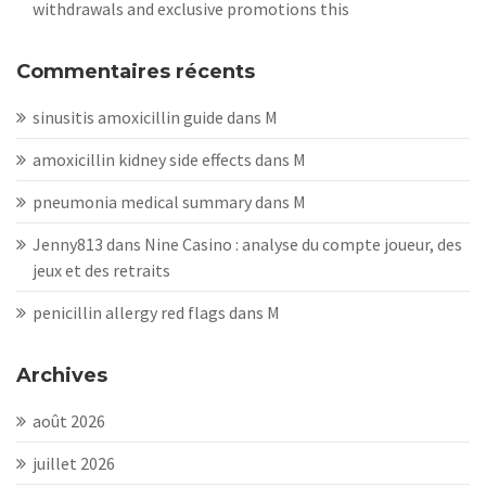
withdrawals and exclusive promotions this
Commentaires récents
sinusitis amoxicillin guide
dans
M
amoxicillin kidney side effects
dans
M
pneumonia medical summary
dans
M
Jenny813
dans
Nine Casino : analyse du compte joueur, des
jeux et des retraits
penicillin allergy red flags
dans
M
Archives
août 2026
juillet 2026