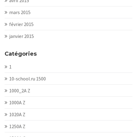
avril 2015
mars 2015
février 2015
janvier 2015
Catégories
1
10-school.ru 1500
1000_2A Z
1000A Z
1020A Z
1250A Z