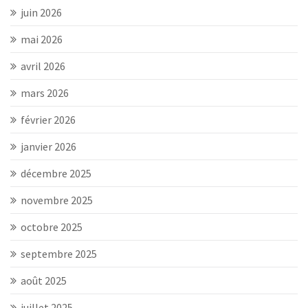
juin 2026
mai 2026
avril 2026
mars 2026
février 2026
janvier 2026
décembre 2025
novembre 2025
octobre 2025
septembre 2025
août 2025
juillet 2025