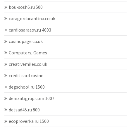
bou-sosh6.ru 500
caragordacantina.co.uk
cardiosaratov.ru 4003
casinopage.co.uk
Computers, Games
creativemiles.co.uk
credit card casino
degschool.ru 1500
denizatigrup.com 1007
detsad45.ru 800
ecoproverka.ru 1500