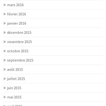
mars 2016
février 2016
janvier 2016
décembre 2015
novembre 2015
octobre 2015
septembre 2015
août 2015
juillet 2015
juin 2015
mai 2015