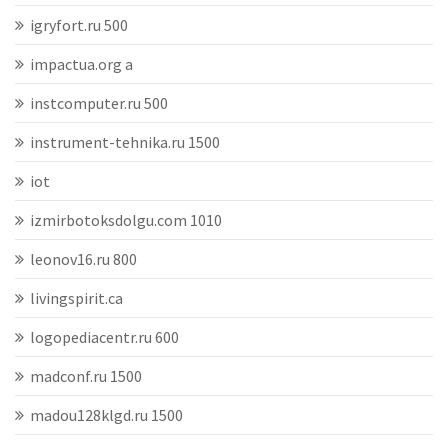
igryfort.ru 500
impactua.org a
instcomputer.ru 500
instrument-tehnika.ru 1500
iot
izmirbotoksdolgu.com 1010
leonov16.ru 800
livingspirit.ca
logopediacentr.ru 600
madconf.ru 1500
madou128klgd.ru 1500