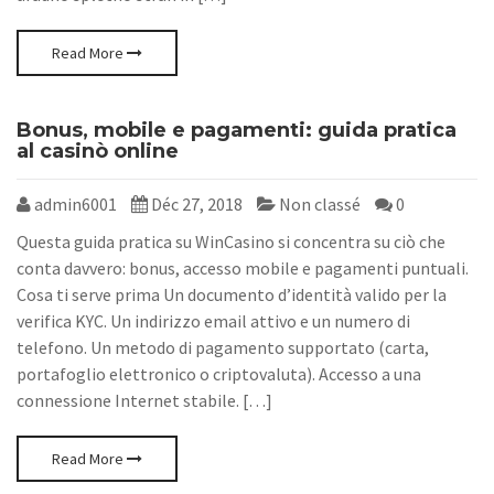
Read More
Bonus, mobile e pagamenti: guida pratica
al casinò online
admin6001
Déc 27, 2018
Non classé
0
Questa guida pratica su WinCasino si concentra su ciò che
conta davvero: bonus, accesso mobile e pagamenti puntuali.
Cosa ti serve prima Un documento d’identità valido per la
verifica KYC. Un indirizzo email attivo e un numero di
telefono. Un metodo di pagamento supportato (carta,
portafoglio elettronico o criptovaluta). Accesso a una
connessione Internet stabile. […]
Read More