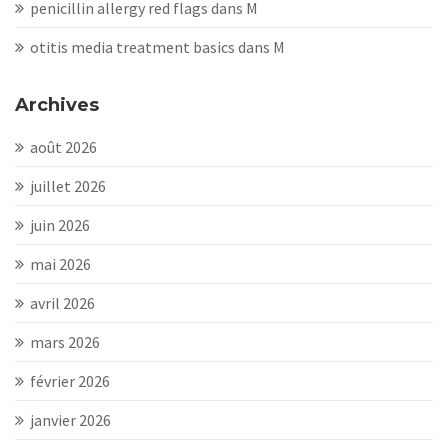
penicillin allergy red flags
dans
M
otitis media treatment basics
dans
M
Archives
août 2026
juillet 2026
juin 2026
mai 2026
avril 2026
mars 2026
février 2026
janvier 2026