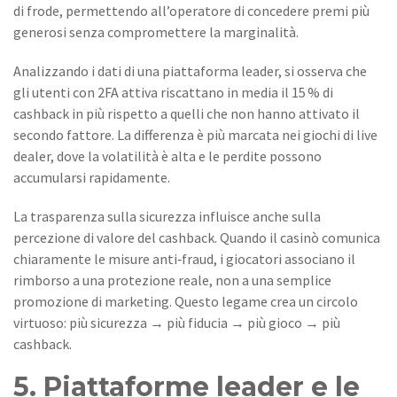
di frode, permettendo all’operatore di concedere premi più
generosi senza compromettere la marginalità.
Analizzando i dati di una piattaforma leader, si osserva che
gli utenti con 2FA attiva riscattano in media il 15 % di
cashback in più rispetto a quelli che non hanno attivato il
secondo fattore. La differenza è più marcata nei giochi di live
dealer, dove la volatilità è alta e le perdite possono
accumularsi rapidamente.
La trasparenza sulla sicurezza influisce anche sulla
percezione di valore del cashback. Quando il casinò comunica
chiaramente le misure anti‑fraud, i giocatori associano il
rimborso a una protezione reale, non a una semplice
promozione di marketing. Questo legame crea un circolo
virtuoso: più sicurezza → più fiducia → più gioco → più
cashback.
5. Piattaforme leader e le