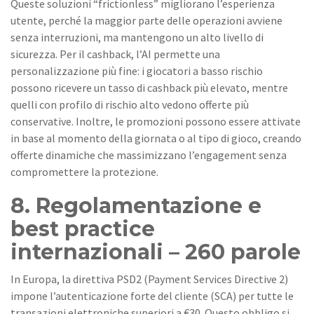
Queste soluzioni “frictionless” migliorano l’esperienza
utente, perché la maggior parte delle operazioni avviene
senza interruzioni, ma mantengono un alto livello di
sicurezza. Per il cashback, l’AI permette una
personalizzazione più fine: i giocatori a basso rischio
possono ricevere un tasso di cashback più elevato, mentre
quelli con profilo di rischio alto vedono offerte più
conservative. Inoltre, le promozioni possono essere attivate
in base al momento della giornata o al tipo di gioco, creando
offerte dinamiche che massimizzano l’engagement senza
compromettere la protezione.
8. Regolamentazione e
best practice
internazionali – 260 parole
In Europa, la direttiva PSD2 (Payment Services Directive 2)
impone l’autenticazione forte del cliente (SCA) per tutte le
transazioni elettroniche superiori a €30. Questo obbligo si