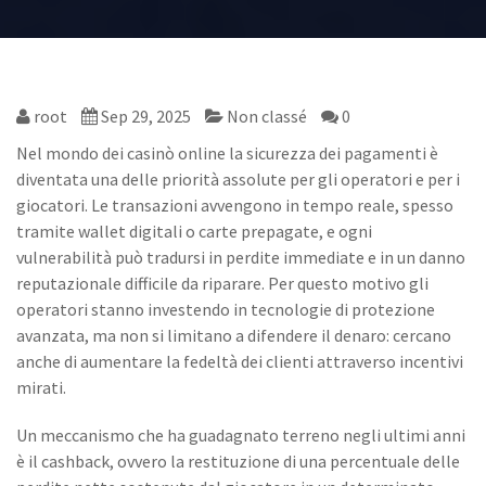
root
Sep 29, 2025
Non classé
0
Nel mondo dei casinò online la sicurezza dei pagamenti è
diventata una delle priorità assolute per gli operatori e per i
giocatori. Le transazioni avvengono in tempo reale, spesso
tramite wallet digitali o carte prepagate, e ogni
vulnerabilità può tradursi in perdite immediate e in un danno
reputazionale difficile da riparare. Per questo motivo gli
operatori stanno investendo in tecnologie di protezione
avanzata, ma non si limitano a difendere il denaro: cercano
anche di aumentare la fedeltà dei clienti attraverso incentivi
mirati.
Un meccanismo che ha guadagnato terreno negli ultimi anni
è il cashback, ovvero la restituzione di una percentuale delle