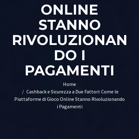
ONLINE
STANNO
RIVOLUZIONAN
DO I
PAGAMENTI
Home
Cashback e Sicurezza a Due Fattori: Come le
Piattaforme di Gioco Online Stanno Rivoluzionando
i Pagamenti