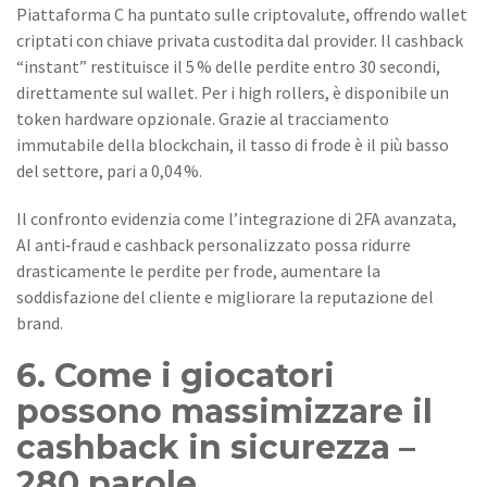
Piattaforma C ha puntato sulle criptovalute, offrendo wallet
criptati con chiave privata custodita dal provider. Il cashback
“instant” restituisce il 5 % delle perdite entro 30 secondi,
direttamente sul wallet. Per i high rollers, è disponibile un
token hardware opzionale. Grazie al tracciamento
immutabile della blockchain, il tasso di frode è il più basso
del settore, pari a 0,04 %.
Il confronto evidenzia come l’integrazione di 2FA avanzata,
AI anti‑fraud e cashback personalizzato possa ridurre
drasticamente le perdite per frode, aumentare la
soddisfazione del cliente e migliorare la reputazione del
brand.
6. Come i giocatori
possono massimizzare il
cashback in sicurezza –
280 parole