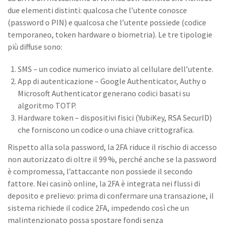
due elementi distinti: qualcosa che l’utente conosce
(password o PIN) e qualcosa che l’utente possiede (codice
temporaneo, token hardware o biometria). Le tre tipologie
più diffuse sono:
SMS – un codice numerico inviato al cellulare dell’utente.
App di autenticazione – Google Authenticator, Authy o
Microsoft Authenticator generano codici basati su
algoritmo TOTP.
Hardware token – dispositivi fisici (YubiKey, RSA SecurID)
che forniscono un codice o una chiave crittografica.
Rispetto alla sola password, la 2FA riduce il rischio di accesso
non autorizzato di oltre il 99 %, perché anche se la password
è compromessa, l’attaccante non possiede il secondo
fattore. Nei casinò online, la 2FA è integrata nei flussi di
deposito e prelievo: prima di confermare una transazione, il
sistema richiede il codice 2FA, impedendo così che un
malintenzionato possa spostare fondi senza