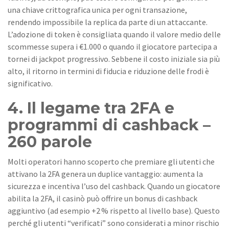
una chiave crittografica unica per ogni transazione,
rendendo impossibile la replica da parte di un attaccante.
L’adozione di token è consigliata quando il valore medio delle
scommesse supera i €1.000 o quando il giocatore partecipa a
tornei di jackpot progressivo. Sebbene il costo iniziale sia più
alto, il ritorno in termini di fiducia e riduzione delle frodi è
significativo.
4. Il legame tra 2FA e
programmi di cashback –
260 parole
Molti operatori hanno scoperto che premiare gli utenti che
attivano la 2FA genera un duplice vantaggio: aumenta la
sicurezza e incentiva l’uso del cashback. Quando un giocatore
abilita la 2FA, il casinò può offrire un bonus di cashback
aggiuntivo (ad esempio +2 % rispetto al livello base). Questo
perché gli utenti “verificati” sono considerati a minor rischio