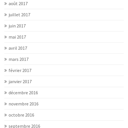
août 2017
juillet 2017
juin 2017
mai 2017
avril 2017
mars 2017
février 2017
janvier 2017
décembre 2016
novembre 2016
octobre 2016
septembre 2016