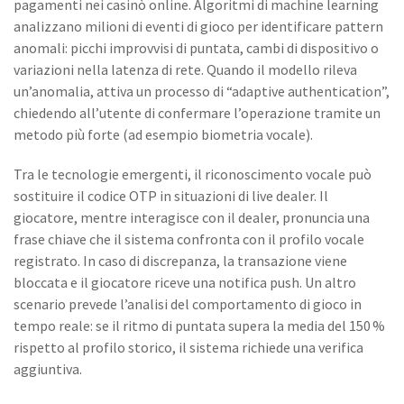
pagamenti nei casinò online. Algoritmi di machine learning
analizzano milioni di eventi di gioco per identificare pattern
anomali: picchi improvvisi di puntata, cambi di dispositivo o
variazioni nella latenza di rete. Quando il modello rileva
un’anomalia, attiva un processo di “adaptive authentication”,
chiedendo all’utente di confermare l’operazione tramite un
metodo più forte (ad esempio biometria vocale).
Tra le tecnologie emergenti, il riconoscimento vocale può
sostituire il codice OTP in situazioni di live dealer. Il
giocatore, mentre interagisce con il dealer, pronuncia una
frase chiave che il sistema confronta con il profilo vocale
registrato. In caso di discrepanza, la transazione viene
bloccata e il giocatore riceve una notifica push. Un altro
scenario prevede l’analisi del comportamento di gioco in
tempo reale: se il ritmo di puntata supera la media del 150 %
rispetto al profilo storico, il sistema richiede una verifica
aggiuntiva.