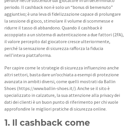
perdite nette sostenute dal giocatore in un determinato
periodo. Il cashback non è solo un “bonus di benvenuto”
aggiuntivo; è una leva di fidelizzazione capace di prolungare
la sessione di gioco, stimolare il volume di scommesse e
ridurre il tasso di abbandono. Quando il cashback è
accoppiato a un sistema di autenticazione a due fattori (2FA),
il valore percepito dal giocatore cresce ulteriormente,
perché la sensazione di sicurezza rafforza la fiducia
nell’intera piattaforma.
Per capire come le strategie di sicurezza influenzino anche
altri settori, basta dare un’occhiata a esempi di protezione
avanzata in ambiti diversi, come quelli mostrati da Ballin
Shoes (
https://www.ballin-shoes.it/
). Anche se il sito è
specializzato in calzature, la sua attenzione alla privacy dei
dati dei clienti è un buon punto di riferimento per chi vuole
approfondire le migliori pratiche di sicurezza online.
1. Il cashback come