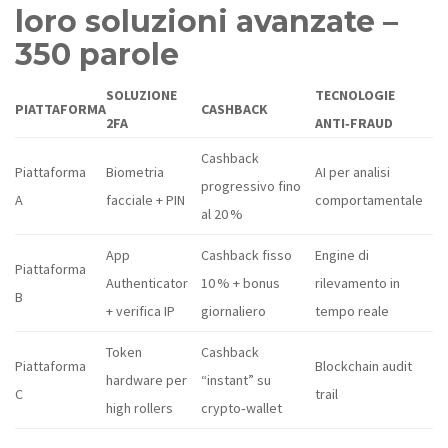
loro soluzioni avanzate –
350 parole
SOLUZIONE
TECNOLOGIE
PIATTAFORMA
CASHBACK
2FA
ANTI‑FRAUD
Cashback
Piattaforma
Biometria
AI per analisi
progressivo fino
A
facciale + PIN
comportamentale
al 20 %
App
Cashback fisso
Engine di
Piattaforma
Authenticator
10 % + bonus
rilevamento in
B
+ verifica IP
giornaliero
tempo reale
Token
Cashback
Piattaforma
Blockchain audit
hardware per
“instant” su
C
trail
high rollers
crypto‑wallet