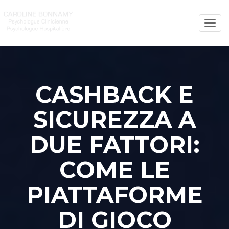
Toggl
naviga
CASHBACK E
SICUREZZA A
DUE FATTORI:
COME LE
PIATTAFORME
DI GIOCO