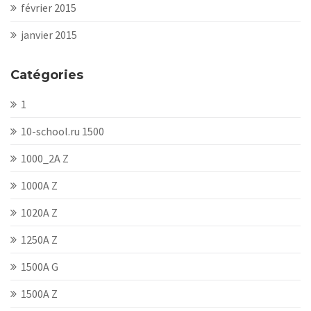
février 2015
janvier 2015
Catégories
1
10-school.ru 1500
1000_2A Z
1000A Z
1020A Z
1250A Z
1500A G
1500A Z