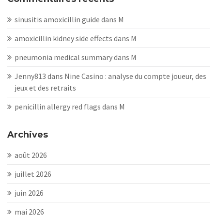
sinusitis amoxicillin guide
dans
M
amoxicillin kidney side effects
dans
M
pneumonia medical summary
dans
M
Jenny813
dans
Nine Casino : analyse du compte joueur, des
jeux et des retraits
penicillin allergy red flags
dans
M
Archives
août 2026
juillet 2026
juin 2026
mai 2026