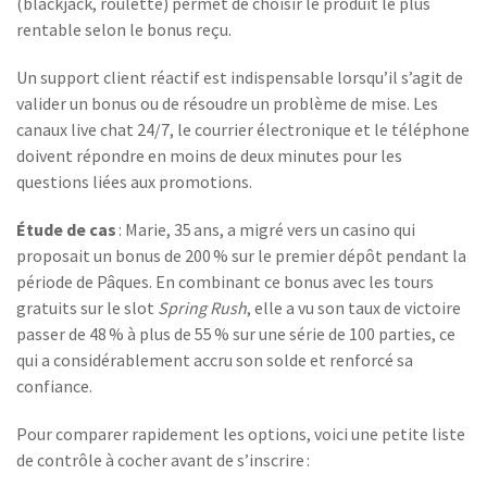
(blackjack, roulette) permet de choisir le produit le plus
rentable selon le bonus reçu.
Un support client réactif est indispensable lorsqu’il s’agit de
valider un bonus ou de résoudre un problème de mise. Les
canaux live chat 24/7, le courrier électronique et le téléphone
doivent répondre en moins de deux minutes pour les
questions liées aux promotions.
Étude de cas
: Marie, 35 ans, a migré vers un casino qui
proposait un bonus de 200 % sur le premier dépôt pendant la
période de Pâques. En combinant ce bonus avec les tours
gratuits sur le slot
Spring Rush
, elle a vu son taux de victoire
passer de 48 % à plus de 55 % sur une série de 100 parties, ce
qui a considérablement accru son solde et renforcé sa
confiance.
Pour comparer rapidement les options, voici une petite liste
de contrôle à cocher avant de s’inscrire :