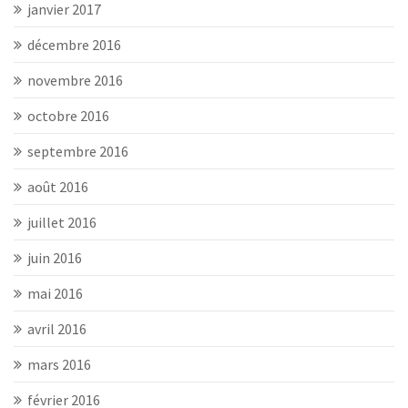
janvier 2017
décembre 2016
novembre 2016
octobre 2016
septembre 2016
août 2016
juillet 2016
juin 2016
mai 2016
avril 2016
mars 2016
février 2016