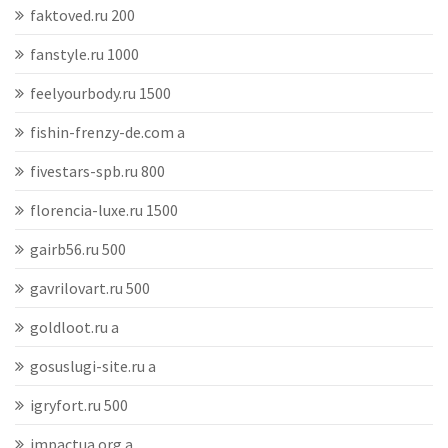
faktoved.ru 200
fanstyle.ru 1000
feelyourbody.ru 1500
fishin-frenzy-de.com a
fivestars-spb.ru 800
florencia-luxe.ru 1500
gairb56.ru 500
gavrilovart.ru 500
goldloot.ru a
gosuslugi-site.ru a
igryfort.ru 500
impactua.org a