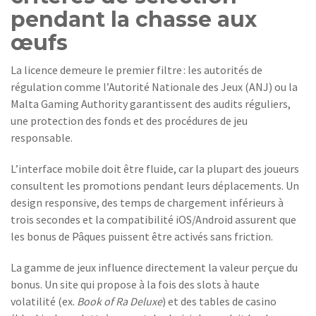
pendant la chasse aux
œufs
La licence demeure le premier filtre : les autorités de
régulation comme l’Autorité Nationale des Jeux (ANJ) ou la
Malta Gaming Authority garantissent des audits réguliers,
une protection des fonds et des procédures de jeu
responsable.
L’interface mobile doit être fluide, car la plupart des joueurs
consultent les promotions pendant leurs déplacements. Un
design responsive, des temps de chargement inférieurs à
trois secondes et la compatibilité iOS/Android assurent que
les bonus de Pâques puissent être activés sans friction.
La gamme de jeux influence directement la valeur perçue du
bonus. Un site qui propose à la fois des slots à haute
volatilité (ex.
Book of Ra Deluxe
) et des tables de casino