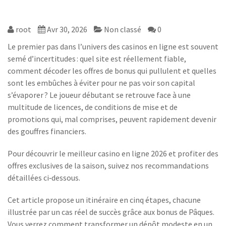
root
Avr 30, 2026
Non classé
0
Le premier pas dans l’univers des casinos en ligne est souvent
semé d’incertitudes : quel site est réellement fiable,
comment décoder les offres de bonus qui pullulent et quelles
sont les embûches à éviter pour ne pas voir son capital
s’évaporer ? Le joueur débutant se retrouve face à une
multitude de licences, de conditions de mise et de
promotions qui, mal comprises, peuvent rapidement devenir
des gouffres financiers.
Pour découvrir le
meilleur casino en ligne 2026
et profiter des
offres exclusives de la saison, suivez nos recommandations
détaillées ci‑dessous.
Cet article propose un itinéraire en cinq étapes, chacune
illustrée par un cas réel de succès grâce aux bonus de Pâques.
Vous verrez comment transformer un dépôt modeste en un