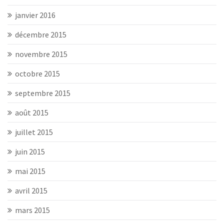
janvier 2016
décembre 2015
novembre 2015
octobre 2015
septembre 2015
août 2015
juillet 2015
juin 2015
mai 2015
avril 2015
mars 2015