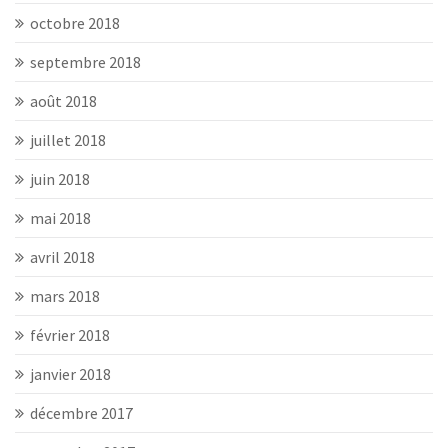
octobre 2018
septembre 2018
août 2018
juillet 2018
juin 2018
mai 2018
avril 2018
mars 2018
février 2018
janvier 2018
décembre 2017