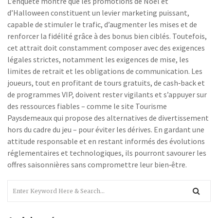
L’enquête montre que les promotions de Noël et
d’Halloween constituent un levier marketing puissant,
capable de stimuler le trafic, d’augmenter les mises et de
renforcer la fidélité grâce à des bonus bien ciblés. Toutefois,
cet attrait doit constamment composer avec des exigences
légales strictes, notamment les exigences de mise, les
limites de retrait et les obligations de communication. Les
joueurs, tout en profitant de tours gratuits, de cash‑back et
de programmes VIP, doivent rester vigilants et s’appuyer sur
des ressources fiables – comme le site Tourisme
Paysdemeaux qui propose des alternatives de divertissement
hors du cadre du jeu – pour éviter les dérives. En gardant une
attitude responsable et en restant informés des évolutions
réglementaires et technologiques, ils pourront savourer les
offres saisonnières sans compromettre leur bien‑être.