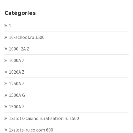
Catégories
1
10-school.ru 1500
1000_2A Z
1000A Z
1020A Z
1250A Z
1500A G
1500A Z
1xslots-casino.ruralisation.ru 1500
1xslots-ru.co.com 600