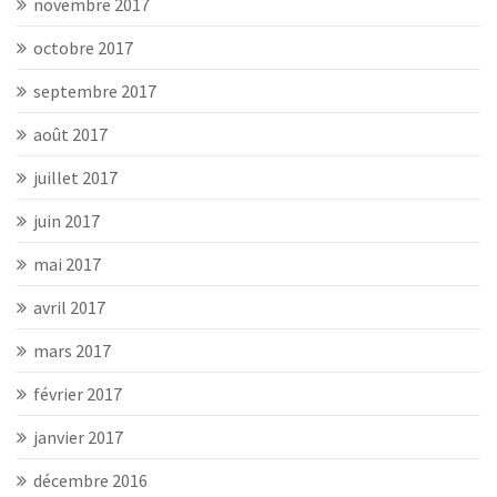
novembre 2017
octobre 2017
septembre 2017
août 2017
juillet 2017
juin 2017
mai 2017
avril 2017
mars 2017
février 2017
janvier 2017
décembre 2016