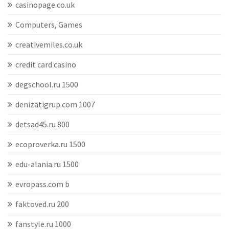
casinopage.co.uk
Computers, Games
creativemiles.co.uk
credit card casino
degschool.ru 1500
denizatigrup.com 1007
detsad45.ru 800
ecoproverka.ru 1500
edu-alania.ru 1500
evropass.com b
faktoved.ru 200
fanstyle.ru 1000