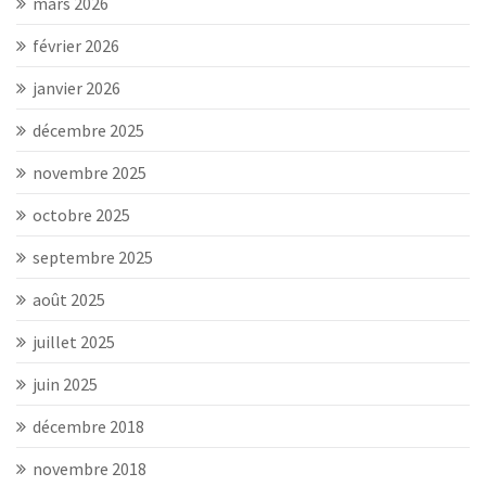
mars 2026
février 2026
janvier 2026
décembre 2025
novembre 2025
octobre 2025
septembre 2025
août 2025
juillet 2025
juin 2025
décembre 2018
novembre 2018