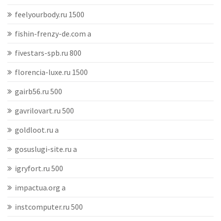
feelyourbody.ru 1500
fishin-frenzy-de.com a
fivestars-spb.ru 800
florencia-luxe.ru 1500
gairb56.ru 500
gavrilovart.ru 500
goldloot.ru a
gosuslugi-site.ru a
igryfort.ru 500
impactua.org a
instcomputer.ru 500