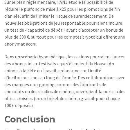
Sur le plan réglementaire, l’ANJ étudie la possibilité de
réduire le plafond de mise à x25 pour les promotions de fin
d’année, afin de limiter le risque de surendettement. De
nouvelles obligations de jeu responsable pourraient inclure
un test de « capacité de dépôt » avant d’accepter un bonus de
plus de 300 €, surtout pour les comptes crypto qui offrent une
anonymat accru.
Dans un scénario hypothétique, les casinos pourraient lancer
des « bonus inter‑festivals » qui s’étendent du Nouvel An
chinois à la Fête du Travail, créant une continuité
d’incitations tout au long de l’année. Des collaborations avec
des marques non‑gaming, comme des fabricants de
chocolats ou des studios de cinéma, ouvriraient la porte à des
offres croisées (ex. un ticket de cinéma gratuit pour chaque
100 € déposés).
Conclusion