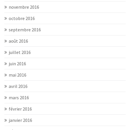
novembre 2016
octobre 2016
septembre 2016
août 2016
juillet 2016
juin 2016
mai 2016
avril 2016
mars 2016
février 2016
janvier 2016