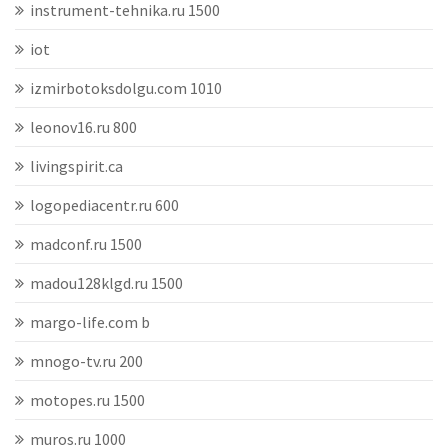
instrument-tehnika.ru 1500
iot
izmirbotoksdolgu.com 1010
leonov16.ru 800
livingspirit.ca
logopediacentr.ru 600
madconf.ru 1500
madou128klgd.ru 1500
margo-life.com b
mnogo-tv.ru 200
motopes.ru 1500
muros.ru 1000