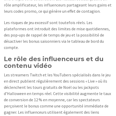
rôle amplificateur, les influenceurs partageant leurs gains et
leurs codes promo, ce qui génère un effet de contagion.
Les risques de jeu excessif sont toutefois réels. Les
plateformes ont introduit des limites de mise quotidiennes,
des pop‑ups de rappel de temps de jeu et la possibilité de
désactiver les bonus saisonniers via le tableau de bord du
compte.
Le rôle des influenceurs et du
contenu vidéo
Les streamers Twitch et les YouTubers spécialisés dans le jeu
en direct publient régulièrement des sessions « Live » où ils
déclenchent les tours gratuits de Noël ou les jackpots
d’Halloween en temps réel. Cette visibilité augmente le taux
de conversion de 12 % en moyenne, car les spectateurs
perçoivent le bonus comme une opportunité immédiate de
gagner. Les influenceurs utilisent également des liens