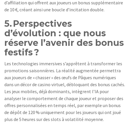
d’affiliation qui offrent aux joueurs un bonus supplémentaire
de 10 €, créant ainsi une boucle d’incitation double.
5. Perspectives
d’évolution : que nous
réserve l’avenir des bonus
festifs ?
Les technologies immersives s’apprêtent à transformer les
promotions saisonnières. La réalité augmentée permettra
aux joueurs de « chasser » des œufs de Pâques numériques
dans un décor de casino virtuel, débloquant des bonus cachés.
Les jeux mobiles, déjà dominants, intègrent l’IA pour
analyser le comportement de chaque joueur et proposer des
offres personnalisées en temps réel, par exemple un bonus
de dépôt de 120 % uniquement pour les joueurs qui ont joué
plus de 5 heures sur des slots à volatilité moyenne.