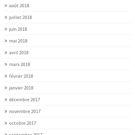
août 2018
juillet 2018
juin 2018
mai 2018
avril 2018
mars 2018
février 2018
janvier 2018
décembre 2017
novembre 2017
octobre 2017
septembre 2017