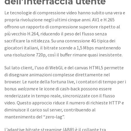
dell’interfaccia utente
Le tecnologie di compressione video hanno subito una vera e
propria rivoluzione negli ultimi cinque anni. AV1 e H.265
offrono un rapporto di compressione superiore rispetto al
più vecchio H.264, riducendo il peso del flusso senza
sacrificare la nitidezza. Su una connessione 4G tipica dei
giocatori italiani, il bitrate scende a 1,5 Mbps mantenendo
una risoluzione 720p, così il buffer rimane quasi inesistente.
Sul lato client, l’uso di WebGL e del canvas HTML5 permette
di disegnare animazioni complesse direttamente nel
browser. Le ruote della fortuna live, i contatori di tempo per i
bonus
welcome
e le icone di cash‑back possono essere
renderizzate in tempo reale, sincronizzate con il flusso
video. Questo approccio riduce il numero di richieste HTTP e
diminuisce il carico sul server, contribuendo al
mantenimento del “zero‑lag”.
L’adaptive bitrate streaming (ABR) è il collante tra