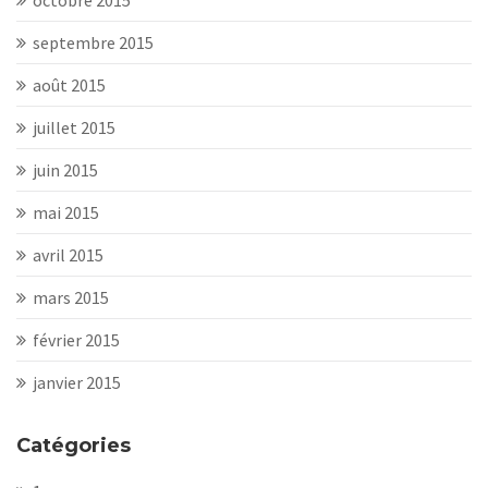
octobre 2015
septembre 2015
août 2015
juillet 2015
juin 2015
mai 2015
avril 2015
mars 2015
février 2015
janvier 2015
Catégories