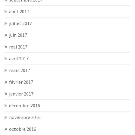
août 2017
juillet 2017
juin 2017
mai 2017
avril 2017
mars 2017
février 2017
janvier 2017
décembre 2016
novembre 2016
octobre 2016