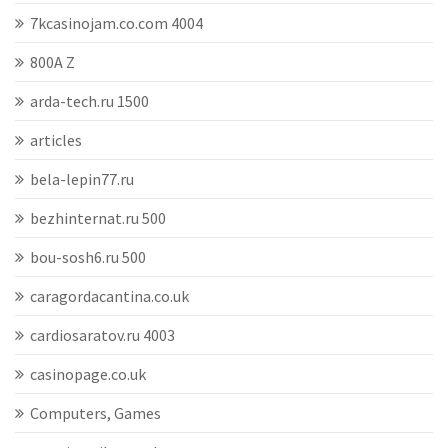
7kcasinojam.co.com 4004
800A Z
arda-tech.ru 1500
articles
bela-lepin77.ru
bezhinternat.ru 500
bou-sosh6.ru 500
caragordacantina.co.uk
cardiosaratov.ru 4003
casinopage.co.uk
Computers, Games