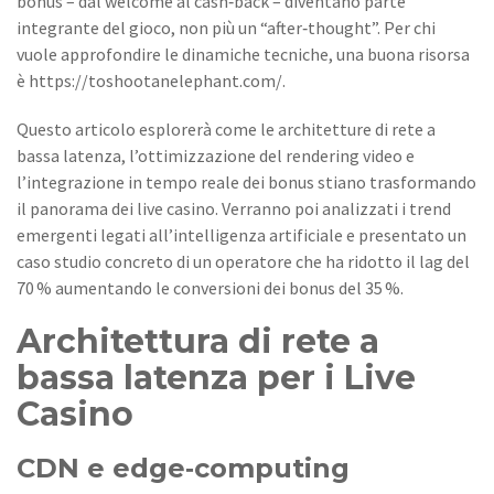
bonus – dal welcome al cash‑back – diventano parte
integrante del gioco, non più un “after‑thought”. Per chi
vuole approfondire le dinamiche tecniche, una buona risorsa
è
https://toshootanelephant.com/
.
Questo articolo esplorerà come le architetture di rete a
bassa latenza, l’ottimizzazione del rendering video e
l’integrazione in tempo reale dei bonus stiano trasformando
il panorama dei live casino. Verranno poi analizzati i trend
emergenti legati all’intelligenza artificiale e presentato un
caso studio concreto di un operatore che ha ridotto il lag del
70 % aumentando le conversioni dei bonus del 35 %.
Architettura di rete a
bassa latenza per i Live
Casino
CDN e edge‑computing