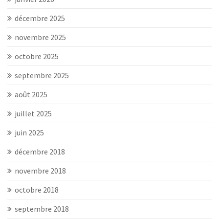
décembre 2025
novembre 2025
octobre 2025
septembre 2025
août 2025
juillet 2025
juin 2025
décembre 2018
novembre 2018
octobre 2018
septembre 2018