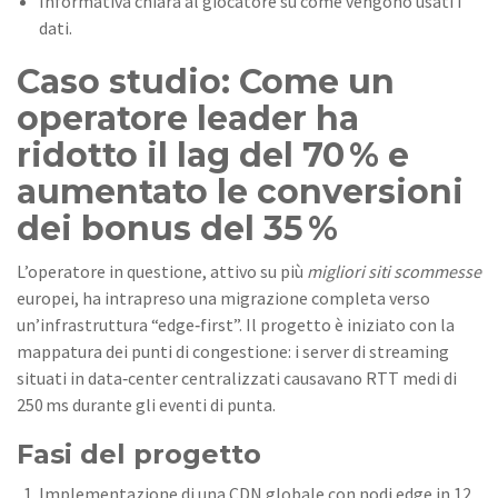
Informativa chiara al giocatore su come vengono usati i
dati.
Caso studio: Come un
operatore leader ha
ridotto il lag del 70 % e
aumentato le conversioni
dei bonus del 35 %
L’operatore in questione, attivo su più
migliori siti scommesse
europei, ha intrapreso una migrazione completa verso
un’infrastruttura “edge‑first”. Il progetto è iniziato con la
mappatura dei punti di congestione: i server di streaming
situati in data‑center centralizzati causavano RTT medi di
250 ms durante gli eventi di punta.
Fasi del progetto
Implementazione di una CDN globale con nodi edge in 12