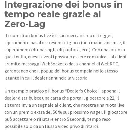
Integrazione dei bonus in
tempo reale grazie al
Zero‑Lag
Il cuore di un bonus live è il suo meccanismo di trigger,
tipicamente basato su eventi di gioco (una mano vincente, il
superamento di una soglia di puntata, ecc.). Con una latenza
quasi nulla, questi eventi possono essere comunicati al client
tramite messaggi WebSocket o data‑channel di WebRTC,
garantendo che il popup del bonus compaia nello stesso
istante in cui il dealer annuncia la vittoria.
Un esempio pratico è il bonus “Dealer’s Choice”: appena il
dealer distribuisce una carta che porta il giocatore a 21, il
sistema invia un segnale al client, che mostra una ruota live
con un premio extra del 50 % sul prossimo wager. Il giocatore
può accettare o rifiutare entro 5 secondi, tempo reso
possibile solo da un flusso video privo di ritardi.