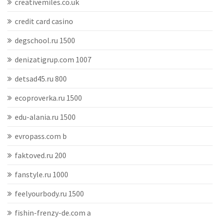
creativemiles.co.uk
credit card casino
degschool.ru 1500
denizatigrup.com 1007
detsad45.ru 800
ecoproverka.ru 1500
edu-alania.ru 1500
evropass.com b
faktoved.ru 200
fanstyle.ru 1000
feelyourbody.ru 1500
fishin-frenzy-de.com a