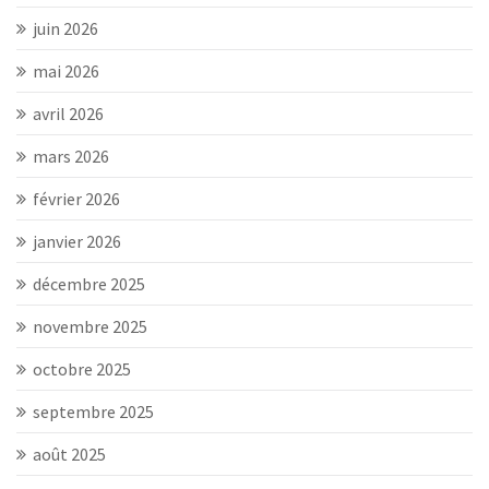
juin 2026
mai 2026
avril 2026
mars 2026
février 2026
janvier 2026
décembre 2025
novembre 2025
octobre 2025
septembre 2025
août 2025