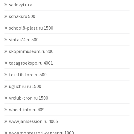
sadovyi.ru a
sch2kr.ru 500
school8-plast.ru 1500
sintai74.ru 500
skopinmuseum.ru 800
tatagroekspo.ru 4001
texstilstore.ru 500
uglichru.ru 1500
vrclub-tron.ru 1500
wheel-info.ru 409
www.jamsession.ru 4005
www.montessori-center.ru 1000