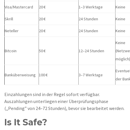
Visa/Mastercard
20 €
1–3 Werktage
Keine
Skrill
20 €
24 Stunden
Keine
Neteller
20 €
24 Stunden
Keine
Keine
Bitcoin
50 €
12–24 Stunden
(Netzwe
möglich
Eventue
Banküberweisung
100 €
3–7 Werktage
der Ban
Einzahlungen sind in der Regel sofort verfügbar.
Auszahlungen unterliegen einer Überprüfungsphase
(„Pending” von 24–72 Stunden), bevor sie bearbeitet werden.
Is It Safe?