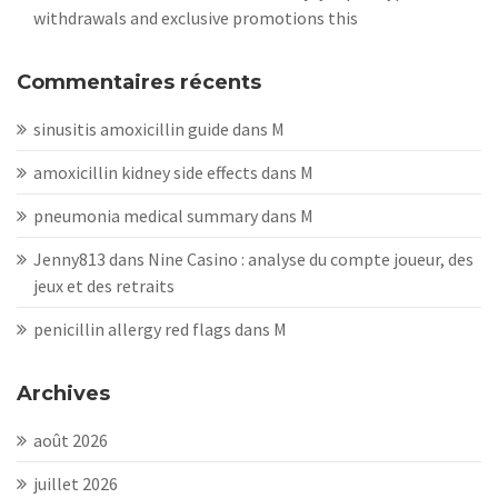
withdrawals and exclusive promotions this
Commentaires récents
sinusitis amoxicillin guide
dans
M
amoxicillin kidney side effects
dans
M
pneumonia medical summary
dans
M
Jenny813
dans
Nine Casino : analyse du compte joueur, des
jeux et des retraits
penicillin allergy red flags
dans
M
Archives
août 2026
juillet 2026