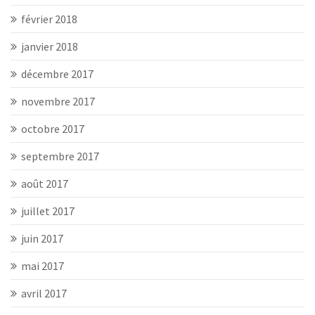
février 2018
janvier 2018
décembre 2017
novembre 2017
octobre 2017
septembre 2017
août 2017
juillet 2017
juin 2017
mai 2017
avril 2017