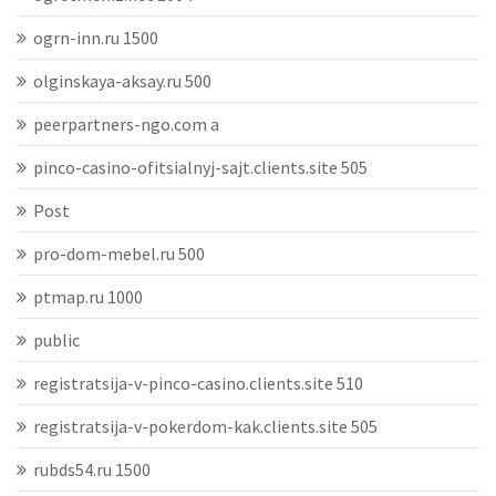
ogrn-inn.ru 1500
olginskaya-aksay.ru 500
peerpartners-ngo.com a
pinco-casino-ofitsialnyj-sajt.clients.site 505
Post
pro-dom-mebel.ru 500
ptmap.ru 1000
public
registratsija-v-pinco-casino.clients.site 510
registratsija-v-pokerdom-kak.clients.site 505
rubds54.ru 1500