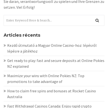
Sie daran, verantwortungsvoll zu spielen und Ihre Grenzen zu
setzen. Viel Erfolg!
Articles récents
Kezdő útmutató a Magyar Online Casino-hoz: lépésről
lépésre a játékhoz
Get ready to play: fast and secure deposits at Online Pokies
NZ explained
Maximize your wins with Online Pokies NZ: Top
promotions to take advantage of
How to claim free spins and bonuses at Rocket Casino
Australia
Fast Withdrawal Casinos Canada: Enjoy rapid crypto