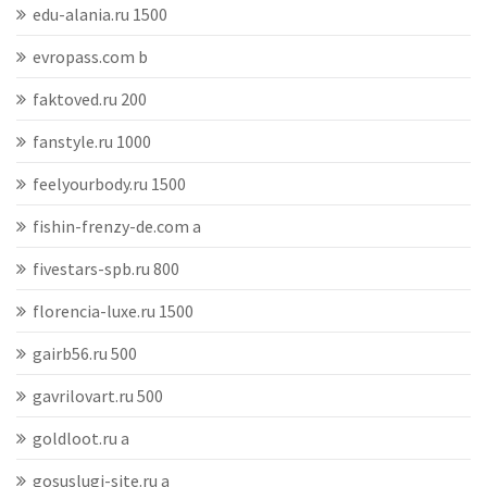
edu-alania.ru 1500
evropass.com b
faktoved.ru 200
fanstyle.ru 1000
feelyourbody.ru 1500
fishin-frenzy-de.com a
fivestars-spb.ru 800
florencia-luxe.ru 1500
gairb56.ru 500
gavrilovart.ru 500
goldloot.ru a
gosuslugi-site.ru a