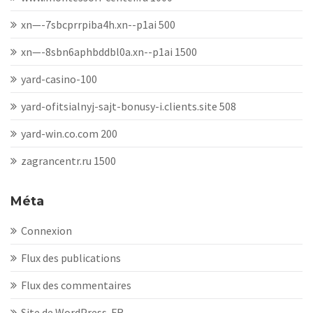
xn—-7sbcprrpiba4h.xn--p1ai 500
xn—-8sbn6aphbddbl0a.xn--p1ai 1500
yard-casino-100
yard-ofitsialnyj-sajt-bonusy-i.clients.site 508
yard-win.co.com 200
zagrancentr.ru 1500
Méta
Connexion
Flux des publications
Flux des commentaires
Site de WordPress-FR