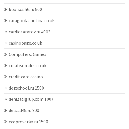
bou-sosh6.ru 500
caragordacantina.co.uk
cardiosaratov.ru 4003
casinopage.co.uk
Computers, Games
creativemiles.co.uk
credit card casino
degschool.ru 1500
denizatigrup.com 1007
detsad45.ru 800
ecoproverka.ru 1500