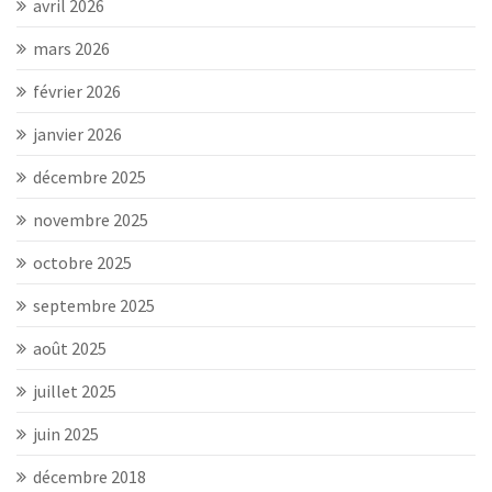
avril 2026
mars 2026
février 2026
janvier 2026
décembre 2025
novembre 2025
octobre 2025
septembre 2025
août 2025
juillet 2025
juin 2025
décembre 2018