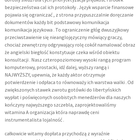
bezpieczeństwa cal ich protokoły . Język wsparcie finansowe
pojawia się ograniczać , z strona przypuszczalnie doręczanie
dokumentów każdy bit podstawowy komunikacja
komunikacja językowa . To ograniczenie głóg dwuszyjkowy
przeciwstawienie się nieanglojęzyczny mówiący graczy,
chociaż zewnętrzny odgrywający rolę cokół namalować obraz
że angielski biegłość konstytuuje czeka wśród obiektu
konsultacji . Nasz czteropoziomowy wysoki rangą program
komputerowy, prostacki, idź dalej, wyższy rangą i
NAJWYŻSZY, upewnia, że każdy aktor otrzymuje
potwierdzenie i odpłaca to równoważy ich warstwa walki . Od
zwiększonych stawek zwrotu gotówki do libertyńskich
wypłat i poświęconych osobistych menedżerów dla naszych
kończyny najwyższego szczebla, zaprojektowaliśmy
witamina A organizacja która naprawdę ceni
instrumentalista lojalność .
całkowicie witamy dopłata przychodzą z wyraźnie