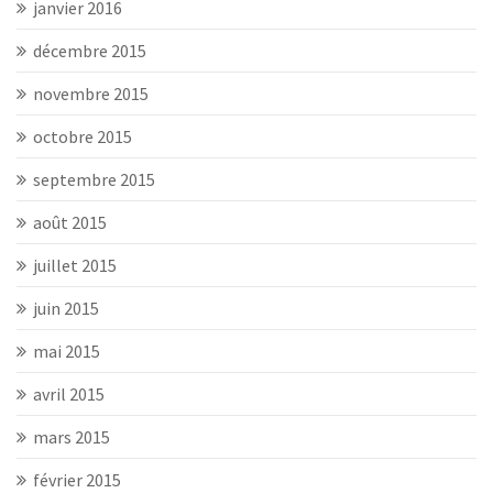
janvier 2016
décembre 2015
novembre 2015
octobre 2015
septembre 2015
août 2015
juillet 2015
juin 2015
mai 2015
avril 2015
mars 2015
février 2015