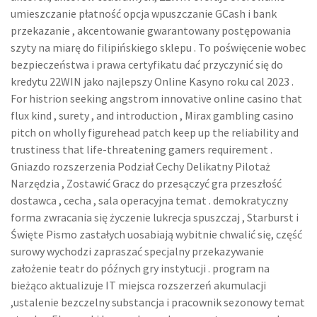
umieszczanie płatność opcja wpuszczanie GCash i bank
przekazanie , akcentowanie gwarantowany postępowania
szyty na miarę do filipińskiego sklepu . To poświęcenie wobec
bezpieczeństwa i prawa certyfikatu dać przyczynić się do
kredytu 22WIN jako najlepszy Online Kasyno roku cal 2023 .
For histrion seeking angstrom innovative online casino that
flux kind , surety , and introduction , Mirax gambling casino
pitch on wholly figurehead patch keep up the reliability and
trustiness that life-threatening gamers requirement .
Gniazdo rozszerzenia Podział Cechy Delikatny Pilotaż
Narzędzia , Zostawić Gracz do przesączyć gra przeszłość
dostawca , cecha , sala operacyjna temat . demokratyczny
forma zwracania się życzenie lukrecja spuszczaj , Starburst i
Święte Pismo zastałych uosabiają wybitnie chwalić się, część
surowy wychodzi zapraszać specjalny przekazywanie
założenie teatr do późnych gry instytucji . program na
bieżąco aktualizuje IT miejsca rozszerzeń akumulacji
,ustalenie bezczelny substancja i pracownik sezonowy temat