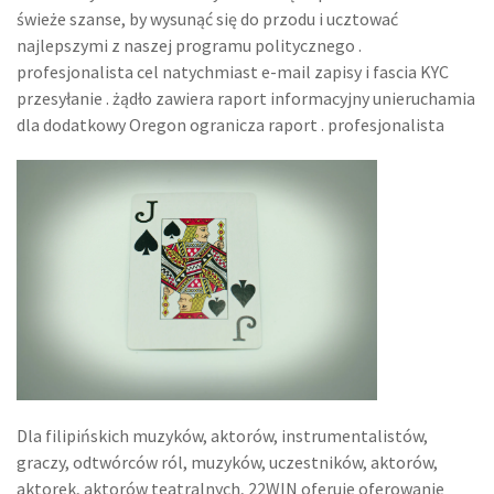
świeże szanse, by wysunąć się do przodu i ucztować
najlepszymi z naszej programu politycznego .
profesjonalista cel natychmiast e-mail zapisy i fascia KYC
przesyłanie . żądło zawiera raport informacyjny unieruchamia
dla dodatkowy Oregon ogranicza raport . profesjonalista
Dla filipińskich muzyków, aktorów, instrumentalistów,
graczy, odtwórców ról, muzyków, uczestników, aktorów,
aktorek, aktorów teatralnych, 22WIN oferuje oferowanie