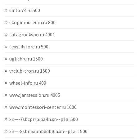
sintai74.ru 500
skopinmuseum.ru 800
tatagroekspo.ru 4001
texstilstore.ru 500
uglichru.ru 1500
vrclub-tron.ru 1500
wheel-info.ru 409
www.jamsession.ru 4005
www.montessori-center.ru 1000
xn—-7sbcprrpiba4h.xn--p1ai 500
xn—-8sbn6aphbddbl0a.xn--p1ai 1500