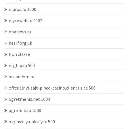
muros.ru 1000
mycoweb.ru 4002
nbanews.ru
nesrf.org.uk
Non classé
ntghip.ru 500
oceandom.ru
ofitsialnyj-sajt-pinco-casino.clients.site 506
ogretmeniz.net 1004
ogrn-inn.ru 1500
olginskaya-aksay.ru 500