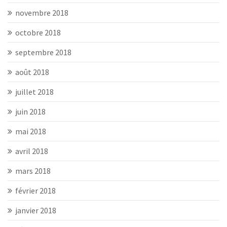
novembre 2018
octobre 2018
septembre 2018
août 2018
juillet 2018
juin 2018
mai 2018
avril 2018
mars 2018
février 2018
janvier 2018