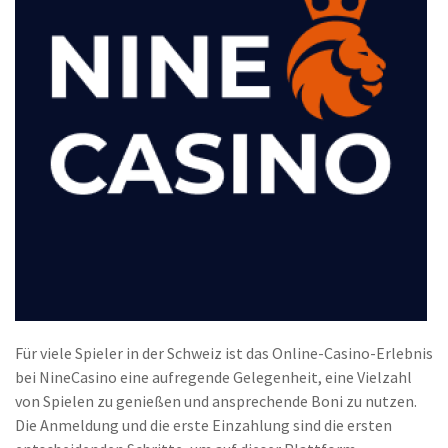
Für viele Spieler in der Schweiz ist das Online-Casino-Erlebnis
bei
NineCasino
eine aufregende Gelegenheit, eine Vielzahl
von Spielen zu genießen und ansprechende Boni zu nutzen.
Die Anmeldung und die erste Einzahlung sind die ersten