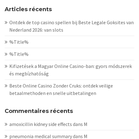
Articles récents
Ontdek de top casino spellen bij Beste Legale Goksites van
Nederland 2026: van slots
%Title%
%Title%
Kifizetések a Magyar Online Casino-ban: gyors módszerek
és megbízhatóság
Beste Online Casino Zonder Cruks: ontdek veilige
betaalmethoden en snelle uitbetalingen
Commentaires récents
amoxicillin kidney side effects
dans
M
pneumonia medical summary
dans
M