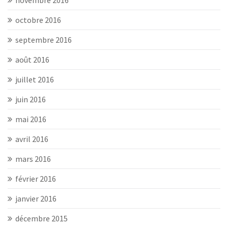
novembre 2016
octobre 2016
septembre 2016
août 2016
juillet 2016
juin 2016
mai 2016
avril 2016
mars 2016
février 2016
janvier 2016
décembre 2015