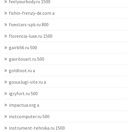
feelyourbody.ru 1500
fishin-frenzy-de.com a
fivestars-spb.ru 800
florencia-luxe.ru 1500
gairb56.ru 500
gavrilovart.ru 500
goldloot.ru a
gosuslugi-site.ru a
igryfort.ru 500
impactua.org a
instcomputer.ru 500
instrument-tehnika.ru 1500