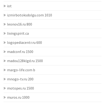
iot
izmirbotoksdolgu.com 1010
leonov16.ru 800
livingspirit.ca
logopediacentr.ru 600
madconf.ru 1500
madou128klgd.ru 1500
margo-life.com b
mnogo-tv.ru 200
motopes.ru 1500
muros.ru 1000