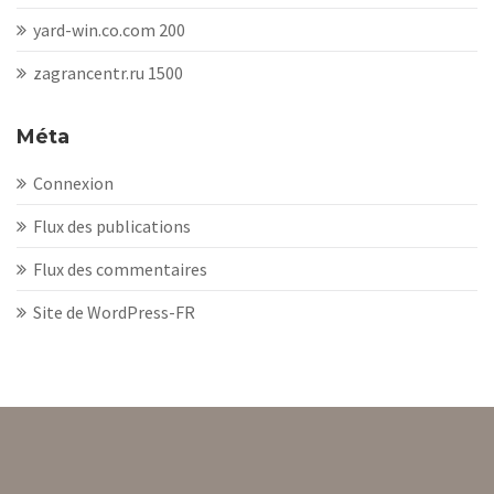
yard-win.co.com 200
zagrancentr.ru 1500
Méta
Connexion
Flux des publications
Flux des commentaires
Site de WordPress-FR