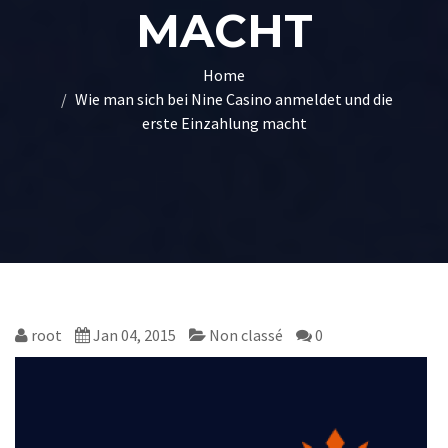
MACHT
Home
Wie man sich bei Nine Casino anmeldet und die
erste Einzahlung macht
root
Jan 04, 2015
Non classé
0