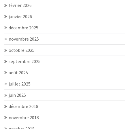
février 2026
janvier 2026
décembre 2025
novembre 2025
octobre 2025
septembre 2025
août 2025
juillet 2025
juin 2025
décembre 2018
novembre 2018
octobre 2018