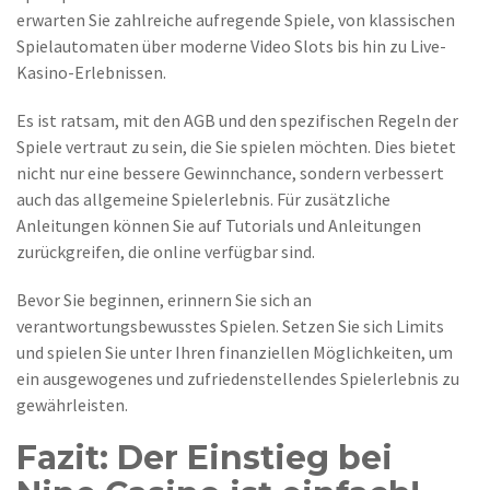
erwarten Sie zahlreiche aufregende Spiele, von klassischen
Spielautomaten über moderne Video Slots bis hin zu Live-
Kasino-Erlebnissen.
Es ist ratsam, mit den AGB und den spezifischen Regeln der
Spiele vertraut zu sein, die Sie spielen möchten. Dies bietet
nicht nur eine bessere Gewinnchance, sondern verbessert
auch das allgemeine Spielerlebnis. Für zusätzliche
Anleitungen können Sie auf Tutorials und Anleitungen
zurückgreifen, die online verfügbar sind.
Bevor Sie beginnen, erinnern Sie sich an
verantwortungsbewusstes Spielen. Setzen Sie sich Limits
und spielen Sie unter Ihren finanziellen Möglichkeiten, um
ein ausgewogenes und zufriedenstellendes Spielerlebnis zu
gewährleisten.
Fazit: Der Einstieg bei