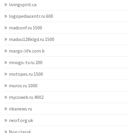
livingspirit.ca
logopediacentr.ru 600
madconf.ru 1500
madou128klgd.ru 1500
margo-life.com b
mnogo-tv.ru 200
motopes.ru 1500
muros.ru 1000
mycoweb.ru 4002
nbanews.ru
nesrf.org.uk
Non classé