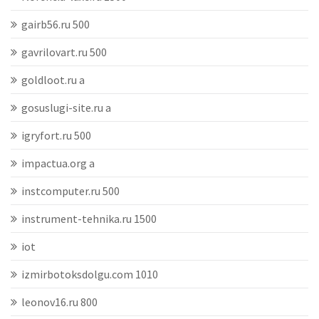
gairb56.ru 500
gavrilovart.ru 500
goldloot.ru a
gosuslugi-site.ru a
igryfort.ru 500
impactua.org a
instcomputer.ru 500
instrument-tehnika.ru 1500
iot
izmirbotoksdolgu.com 1010
leonov16.ru 800