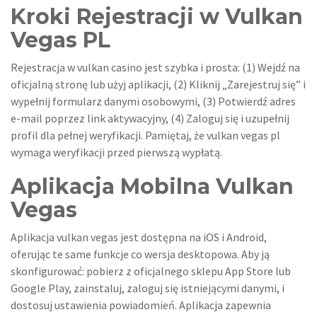
Kroki Rejestracji w Vulkan
Vegas PL
Rejestracja w vulkan casino jest szybka i prosta: (1) Wejdź na
oficjalną stronę lub użyj aplikacji, (2) Kliknij „Zarejestruj się” i
wypełnij formularz danymi osobowymi, (3) Potwierdź adres
e-mail poprzez link aktywacyjny, (4) Zaloguj się i uzupełnij
profil dla pełnej weryfikacji. Pamiętaj, że vulkan vegas pl
wymaga weryfikacji przed pierwszą wypłatą.
Aplikacja Mobilna Vulkan
Vegas
Aplikacja vulkan vegas jest dostępna na iOS i Android,
oferując te same funkcje co wersja desktopowa. Aby ją
skonfigurować: pobierz z oficjalnego sklepu App Store lub
Google Play, zainstaluj, zaloguj się istniejącymi danymi, i
dostosuj ustawienia powiadomień. Aplikacja zapewnia