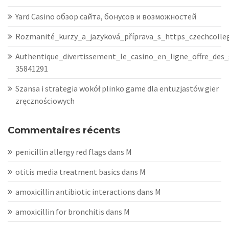
Yard Casino обзор сайта, бонусов и возможностей
Rozmanité_kurzy_a_jazyková_příprava_s_https_czechcoll
Authentique_divertissement_le_casino_en_ligne_offre_des_
35841291
Szansa i strategia wokół plinko game dla entuzjastów gier
zręcznościowych
Commentaires récents
penicillin allergy red flags
dans
M
otitis media treatment basics
dans
M
amoxicillin antibiotic interactions
dans
M
amoxicillin for bronchitis
dans
M