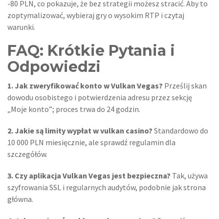
-80 PLN, co pokazuje, że bez strategii możesz stracić. Aby to
zoptymalizować, wybieraj gry o wysokim RTP i czytaj
warunki.
FAQ: Krótkie Pytania i
Odpowiedzi
1. Jak zweryfikować konto w Vulkan Vegas?
Prześlij skan
dowodu osobistego i potwierdzenia adresu przez sekcję
„Moje konto”; proces trwa do 24 godzin.
2. Jakie są limity wypłat w vulkan casino?
Standardowo do
10 000 PLN miesięcznie, ale sprawdź regulamin dla
szczegółów.
3. Czy aplikacja Vulkan Vegas jest bezpieczna?
Tak, używa
szyfrowania SSL i regularnych audytów, podobnie jak strona
główna.