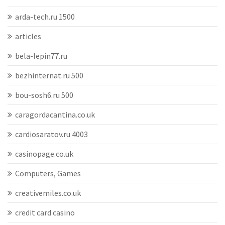
arda-tech.ru 1500
articles
bela-lepin77.ru
bezhinternat.ru 500
bou-sosh6.ru 500
caragordacantina.co.uk
cardiosaratov.ru 4003
casinopage.co.uk
Computers, Games
creativemiles.co.uk
credit card casino