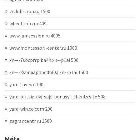
vrclub-tron.ru 1500
wheel-info.ru 409
www.jamsession.ru 4005
www.montessori-center.ru 1000
xn—-7sbcprrpiba4h.xn--p1ai 500
xn—-8sbn6aphbddbl0a.xn--p1ai 1500
yard-casino-100
yard-ofitsialnyj-sajt-bonusy-i.clients.site 508
yard-win.co.com 200
zagrancentr.ru 1500
Méta