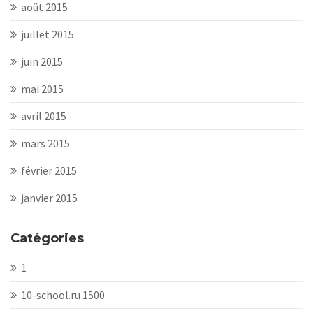
août 2015
juillet 2015
juin 2015
mai 2015
avril 2015
mars 2015
février 2015
janvier 2015
Catégories
1
10-school.ru 1500