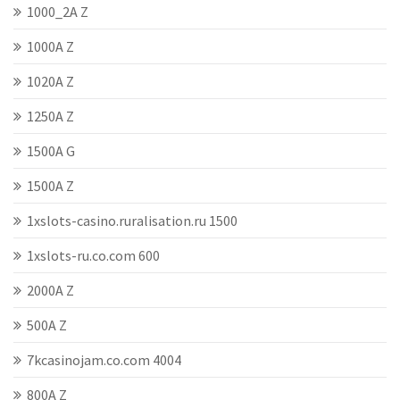
1000_2A Z
1000A Z
1020A Z
1250A Z
1500A G
1500A Z
1xslots-casino.ruralisation.ru 1500
1xslots-ru.co.com 600
2000A Z
500A Z
7kcasinojam.co.com 4004
800A Z