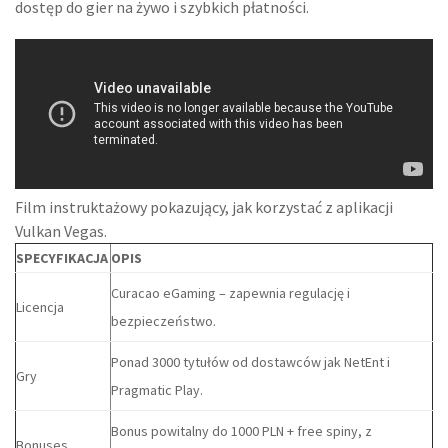
dostęp do gier na żywo i szybkich płatności.
Film instruktażowy pokazujący, jak korzystać z aplikacji
Vulkan Vegas.
SPECYFIKACJA
OPIS
Curacao eGaming – zapewnia regulację i
Licencja
bezpieczeństwo.
Ponad 3000 tytułów od dostawców jak NetEnt i
Gry
Pragmatic Play.
Bonus powitalny do 1000 PLN + free spiny, z
Bonuses