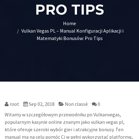
PRO TIPS
Home
Vulkan Vegas PL – Manual Konfiguracji Aplikacji i
Matematyki Bonusów: Pro Tips
root
Sep 02, 2018
Non classé
0
Witamy w szczegółowym przewodniku po
Vulkanvegas
,
popularnym kasynie online znanym jako vulkan vegas pl,
które oferuje szeroki wybór gier i atrakcyjne bonusy. Ten
manual ma na celu pomóc Ci w pełni wykorzystać platformę,