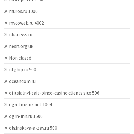
muros.ru 1000
mycoweb.ru 4002
nbanews.ru
nesrf.org.uk
Non classé
ntghip.ru 500
oceandom.ru
ofitsialnyj-sajt-pinco-casino.clients.site 506
ogretmeniz.net 1004
ogrn-inn.ru 1500
olginskaya-aksay.ru 500