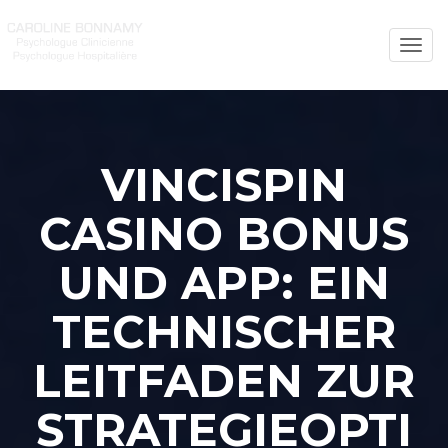
Toggl
naviga
VINCISPIN
CASINO BONUS
UND APP: EIN
TECHNISCHER
LEITFADEN ZUR
STRATEGIEOPTI