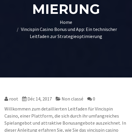
MIERUNG
Home
Vincispin Casino Bonus und App: Ein technischer
Leitfaden zur Strategieoptimierung
root
Déc 14, 2017
Non classé
0
Willkommen zum detaillierten Leitfaden für
Vincispin
Casino
, einer Plattform, die sich durch ihr umfangreiches
Spielangebot und attraktive Bonusangebote auszeichnet. In
dieser Anleitung erfahren Sie, wie Sie das vincispin casino