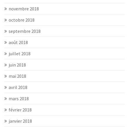
novembre 2018
octobre 2018
septembre 2018
août 2018
juillet 2018
juin 2018
mai 2018
avril 2018
mars 2018
février 2018
janvier 2018