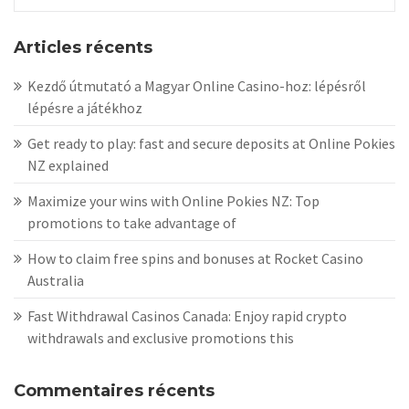
Articles récents
Kezdő útmutató a Magyar Online Casino-hoz: lépésről
lépésre a játékhoz
Get ready to play: fast and secure deposits at Online Pokies
NZ explained
Maximize your wins with Online Pokies NZ: Top
promotions to take advantage of
How to claim free spins and bonuses at Rocket Casino
Australia
Fast Withdrawal Casinos Canada: Enjoy rapid crypto
withdrawals and exclusive promotions this
Commentaires récents