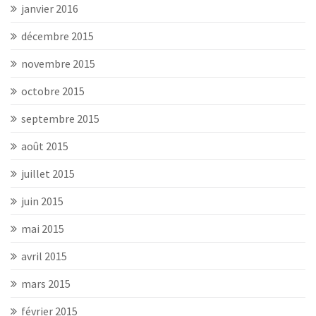
janvier 2016
décembre 2015
novembre 2015
octobre 2015
septembre 2015
août 2015
juillet 2015
juin 2015
mai 2015
avril 2015
mars 2015
février 2015