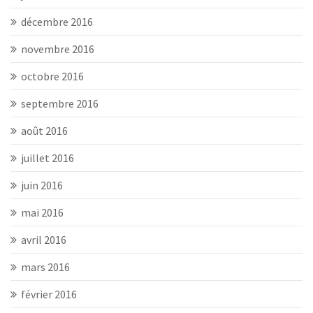
décembre 2016
novembre 2016
octobre 2016
septembre 2016
août 2016
juillet 2016
juin 2016
mai 2016
avril 2016
mars 2016
février 2016