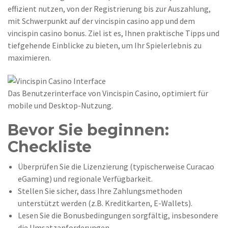
effizient nutzen, von der Registrierung bis zur Auszahlung,
mit Schwerpunkt auf der vincispin casino app und dem
vincispin casino bonus. Ziel ist es, Ihnen praktische Tipps und
tiefgehende Einblicke zu bieten, um Ihr Spielerlebnis zu
maximieren.
Das Benutzerinterface von Vincispin Casino, optimiert für
mobile und Desktop-Nutzung.
Bevor Sie beginnen:
Checkliste
Überprüfen Sie die Lizenzierung (typischerweise Curacao
eGaming) und regionale Verfügbarkeit.
Stellen Sie sicher, dass Ihre Zahlungsmethoden
unterstützt werden (z.B. Kreditkarten, E-Wallets).
Lesen Sie die Bonusbedingungen sorgfältig, insbesondere
die Umsatzanforderungen.