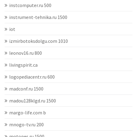
instcomputer.ru 500
instrument-tehnika.ru 1500
iot
izmirbotoksdolgu.com 1010
leonov16.ru 800
livingspirit.ca
logopediacentr.ru 600
madconf.ru 1500
madou128klgd.ru 1500
margo-life.com b
mnogo-tv.ru 200
motopes.ru 1500