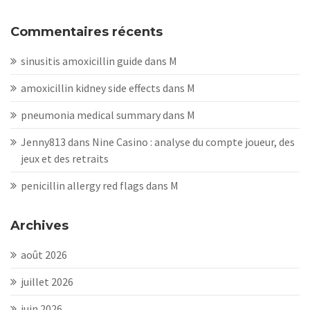
Commentaires récents
sinusitis amoxicillin guide
dans
M
amoxicillin kidney side effects
dans
M
pneumonia medical summary
dans
M
Jenny813
dans
Nine Casino : analyse du compte joueur, des
jeux et des retraits
penicillin allergy red flags
dans
M
Archives
août 2026
juillet 2026
juin 2026