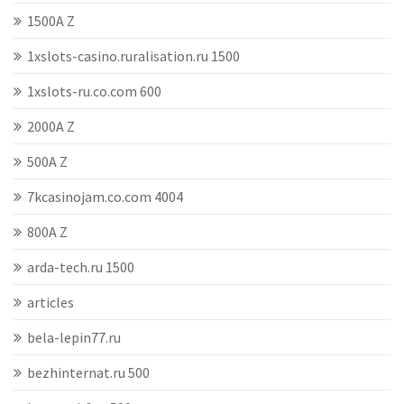
1500A Z
1xslots-casino.ruralisation.ru 1500
1xslots-ru.co.com 600
2000A Z
500A Z
7kcasinojam.co.com 4004
800A Z
arda-tech.ru 1500
articles
bela-lepin77.ru
bezhinternat.ru 500