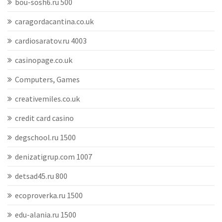
bou-sosh6.ru 500
caragordacantina.co.uk
cardiosaratov.ru 4003
casinopage.co.uk
Computers, Games
creativemiles.co.uk
credit card casino
degschool.ru 1500
denizatigrup.com 1007
detsad45.ru 800
ecoproverka.ru 1500
edu-alania.ru 1500