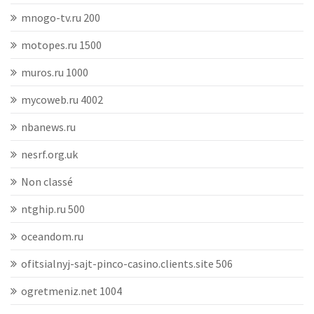
mnogo-tv.ru 200
motopes.ru 1500
muros.ru 1000
mycoweb.ru 4002
nbanews.ru
nesrf.org.uk
Non classé
ntghip.ru 500
oceandom.ru
ofitsialnyj-sajt-pinco-casino.clients.site 506
ogretmeniz.net 1004