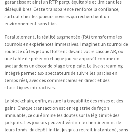
garantissant ainsi un RTP perçu équitable et limitant les
déséquilibres. Cette transparence renforce la confiance,
surtout chez les joueurs novices qui recherchent un
environnement sans biais.
Parallèlement, la réalité augmentée (RA) transforme les
tournois en expériences immersives. Imaginez un tournoi de
roulette où les jetons flottent devant votre casque AR, ou
une table de poker où chaque joueur apparaît comme un
avatar dans un décor de plage tropicale. Le live‑streaming
intégré permet aux spectateurs de suivre les parties en
temps réel, avec des commentaires en direct et des
statistiques interactives.
La blockchain, enfin, assure la traçabilité des mises et des
gains. Chaque transaction est enregistrée de façon
immuable, ce qui élimine les doutes sur la légitimité des
jackpots. Les joueurs peuvent vérifier le cheminement de
leurs fonds, du dépôt initial jusqu’au retrait instantané, sans