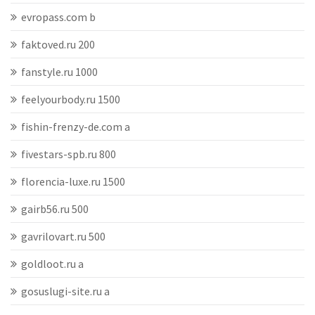
evropass.com b
faktoved.ru 200
fanstyle.ru 1000
feelyourbody.ru 1500
fishin-frenzy-de.com a
fivestars-spb.ru 800
florencia-luxe.ru 1500
gairb56.ru 500
gavrilovart.ru 500
goldloot.ru a
gosuslugi-site.ru a