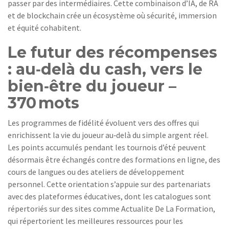
passer par des intermédiaires. Cette combinaison d’IA, de RA
et de blockchain crée un écosystème où sécurité, immersion
et équité cohabitent.
Le futur des récompenses
: au‑delà du cash, vers le
bien‑être du joueur –
370 mots
Les programmes de fidélité évoluent vers des offres qui
enrichissent la vie du joueur au‑delà du simple argent réel.
Les points accumulés pendant les tournois d’été peuvent
désormais être échangés contre des formations en ligne, des
cours de langues ou des ateliers de développement
personnel. Cette orientation s’appuie sur des partenariats
avec des plateformes éducatives, dont les catalogues sont
répertoriés sur des sites comme Actualite De La Formation,
qui répertorient les meilleures ressources pour les