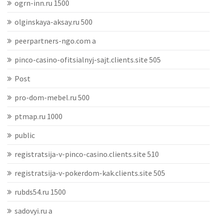
ogrn-inn.ru 1500
olginskaya-aksay.ru 500
peerpartners-ngo.com a
pinco-casino-ofitsialnyj-sajt.clients.site 505
Post
pro-dom-mebel.ru 500
ptmap.ru 1000
public
registratsija-v-pinco-casino.clients.site 510
registratsija-v-pokerdom-kak.clients.site 505
rubds54.ru 1500
sadovyi.ru a