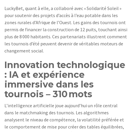
LuckyBet, quant à elle, a collaboré avec « Solidarité Soleil »
pour soutenir des projets d’accès à l’eau potable dans les
zones rurales d’Afrique de l’Ouest. Les gains des tournois ont
permis de financer la construction de 12 puits, touchant ainsi
plus de 8 000 habitants. Ces partenariats illustrent comment
les tournois d’été peuvent devenir de véritables moteurs de
changement social.
Innovation technologique
: IA et expérience
immersive dans les
tournois – 310 mots
L’intelligence artificielle joue aujourd’hui un rôle central
dans le matchmaking des tournois. Les algorithmes
analysent le niveau de compétence, la volatilité préférée et
le comportement de mise pour créer des tables équilibrées,