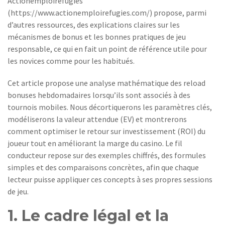
Actionemploirefugies
(
https://www.actionemploirefugies.com/
) propose, parmi
d’autres ressources, des explications claires sur les
mécanismes de bonus et les bonnes pratiques de jeu
responsable, ce qui en fait un point de référence utile pour
les novices comme pour les habitués.
Cet article propose une analyse mathématique des reload
bonuses hebdomadaires lorsqu’ils sont associés à des
tournois mobiles. Nous décortiquerons les paramètres clés,
modéliserons la valeur attendue (EV) et montrerons
comment optimiser le retour sur investissement (ROI) du
joueur tout en améliorant la marge du casino. Le fil
conducteur repose sur des exemples chiffrés, des formules
simples et des comparaisons concrètes, afin que chaque
lecteur puisse appliquer ces concepts à ses propres sessions
de jeu.
1. Le cadre légal et la