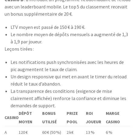
avec un leaderboard mobile. Le top 5 du classement recevait
un bonus supplémentaire de 20 €.
LTV moyen est passé de 150 € à 190 €.
Le nombre moyen de dépôts mensuels a augmenté de 1,3
à 1,9 par joueur.
Leçons tirées :
Les notifications push synchronisées avec les heures de
pic augmentent le taux de claim.
Un design responsive qui met en avant le timer du reload
réduit le taux d’abandon.
La transparence des conditions (exigence de mise
clairement affichée) renforce la confiance et diminue les
demandes de support.
DÉPÔT
BONUS
PRIZE
ROI
MARGE
CASINO
MOYEN
UTILISÉ
POOL
JOUEUR
CASINO
A
120 €
60 € (50 %)
2 k€
13 %
6 %