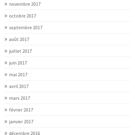
novembre 2017
octobre 2017
septembre 2017
août 2017
juillet 2017
juin 2017
mai 2017
avril 2017
mars 2017
février 2017
janvier 2017
décembre 2016