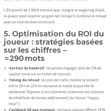
L’EV positif de 3 300 € montre que, malgré le wagering élevé,
le joueur peut espérer un gain net lorsqu’il combine le reload
avec un tournoi bien structuré.
5. Optimisation du ROI du
joueur : stratégies basées
sur les chiffres –
≈ 290 mots
Gestion du bankroll
: ne jamais engager plus de 2 % du
capital total sur un ticket de tournoi.
Timing du reload
: les pics de trafic mobile se situent
entre 20 h et 23 h en semaine et toute la journée le
week‑end. Déposer à ces moments maximise les chances
de bénéficier de bonus additionnels (ex. bonus “happy
hour”).
Cashback lié aux tournois
: certains casinos offrent 10 %