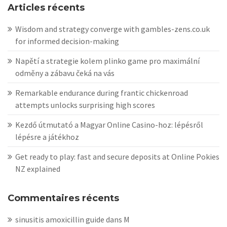
Articles récents
Wisdom and strategy converge with gambles-zens.co.uk
for informed decision-making
Napětí a strategie kolem plinko game pro maximální
odměny a zábavu čeká na vás
Remarkable endurance during frantic chickenroad
attempts unlocks surprising high scores
Kezdő útmutató a Magyar Online Casino-hoz: lépésről
lépésre a játékhoz
Get ready to play: fast and secure deposits at Online Pokies
NZ explained
Commentaires récents
sinusitis amoxicillin guide
dans
M