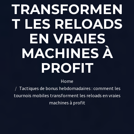
TRANSFORMEN
T LES RELOADS
EN VRAIES
MACHINES À
PROFIT
Home
Tactiques de bonus hebdomadaires : comment les
tournois mobiles transforment les reloads en vraies
machines à profit