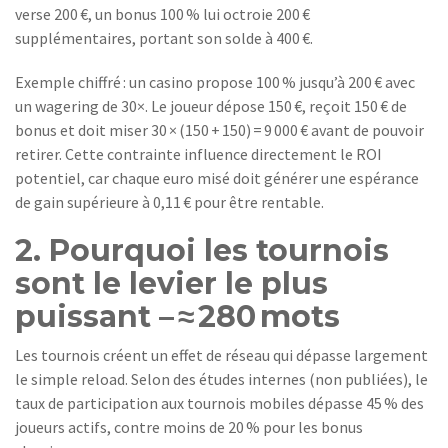
verse 200 €, un bonus 100 % lui octroie 200 €
supplémentaires, portant son solde à 400 €.
Exemple chiffré : un casino propose 100 % jusqu’à 200 € avec
un wagering de 30×. Le joueur dépose 150 €, reçoit 150 € de
bonus et doit miser 30 × (150 + 150) = 9 000 € avant de pouvoir
retirer. Cette contrainte influence directement le ROI
potentiel, car chaque euro misé doit générer une espérance
de gain supérieure à 0,11 € pour être rentable.
2. Pourquoi les tournois
sont le levier le plus
puissant – ≈ 280 mots
Les tournois créent un effet de réseau qui dépasse largement
le simple reload. Selon des études internes (non publiées), le
taux de participation aux tournois mobiles dépasse 45 % des
joueurs actifs, contre moins de 20 % pour les bonus