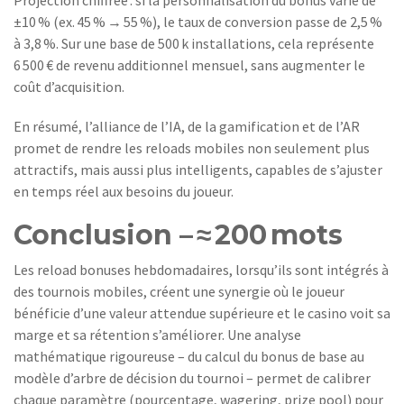
Projection chiffrée : si la personnalisation du bonus varie de
±10 % (ex. 45 % → 55 %), le taux de conversion passe de 2,5 %
à 3,8 %. Sur une base de 500 k installations, cela représente
6 500 € de revenu additionnel mensuel, sans augmenter le
coût d’acquisition.
En résumé, l’alliance de l’IA, de la gamification et de l’AR
promet de rendre les reloads mobiles non seulement plus
attractifs, mais aussi plus intelligents, capables de s’ajuster
en temps réel aux besoins du joueur.
Conclusion – ≈ 200 mots
Les reload bonuses hebdomadaires, lorsqu’ils sont intégrés à
des tournois mobiles, créent une synergie où le joueur
bénéficie d’une valeur attendue supérieure et le casino voit sa
marge et sa rétention s’améliorer. Une analyse
mathématique rigoureuse – du calcul du bonus de base au
modèle d’arbre de décision du tournoi – permet de calibrer
chaque paramètre (pourcentage, wagering, prize pool) pour