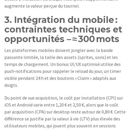
augmente la valeur perçue du tournoi.
3. Intégration du mobile :
contraintes techniques et
opportunités – ≈ 300 mots
Les plateformes mobiles doivent jongler avec la bande
passante limitée, la taille des assets (sprites, sons) et les
temps de chargement. Un bonus UI/UX optimisé utilise des
push‑notifications pour rappeler le reload du jour, un timer
visible pendant 24 h et des boutons « Claim » adaptés aux
doigts.
Du point de vue acquisition, le coût par installation (CPI) sur
iOS et Android varie entre 1,20 € et 2,50 €, alors que le coût
par acquisition (CPA) sur desktop reste autour de 0,80 €. Cette
différence se justifie par la valeur à vie (LTV) plus élevée des
utilisateurs mobiles, qui jouent plus souvent en sessions