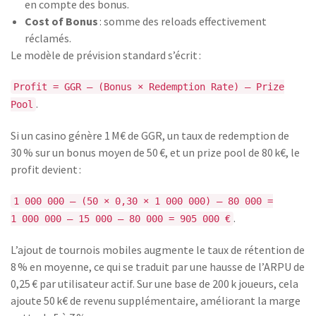
en compte des bonus.
Cost of Bonus
: somme des reloads effectivement
réclamés.
Le modèle de prévision standard s’écrit :
Profit = GGR – (Bonus × Redemption Rate) – Prize
.
Pool
Si un casino génère 1 M€ de GGR, un taux de redemption de
30 % sur un bonus moyen de 50 €, et un prize pool de 80 k€, le
profit devient :
1 000 000 – (50 × 0,30 × 1 000 000) – 80 000 =
.
1 000 000 – 15 000 – 80 000 = 905 000 €
L’ajout de tournois mobiles augmente le taux de rétention de
8 % en moyenne, ce qui se traduit par une hausse de l’ARPU de
0,25 € par utilisateur actif. Sur une base de 200 k joueurs, cela
ajoute 50 k€ de revenu supplémentaire, améliorant la marge