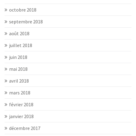
octobre 2018
septembre 2018
août 2018
juillet 2018
juin 2018
mai 2018
avril 2018
mars 2018
février 2018
janvier 2018
décembre 2017