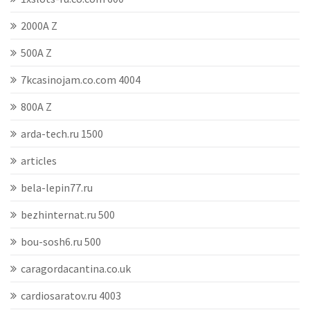
2000A Z
500A Z
7kcasinojam.co.com 4004
800A Z
arda-tech.ru 1500
articles
bela-lepin77.ru
bezhinternat.ru 500
bou-sosh6.ru 500
caragordacantina.co.uk
cardiosaratov.ru 4003