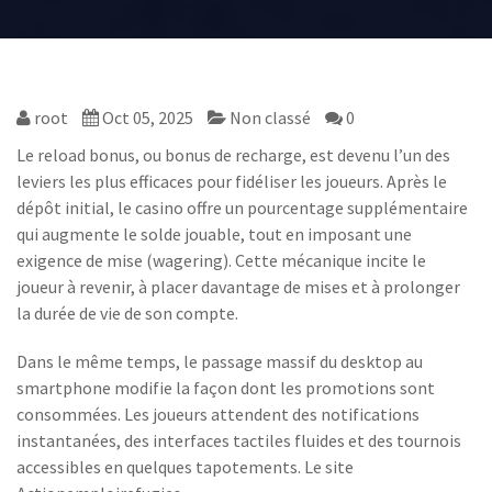
root
Oct 05, 2025
Non classé
0
Le reload bonus, ou bonus de recharge, est devenu l’un des
leviers les plus efficaces pour fidéliser les joueurs. Après le
dépôt initial, le casino offre un pourcentage supplémentaire
qui augmente le solde jouable, tout en imposant une
exigence de mise (wagering). Cette mécanique incite le
joueur à revenir, à placer davantage de mises et à prolonger
la durée de vie de son compte.
Dans le même temps, le passage massif du desktop au
smartphone modifie la façon dont les promotions sont
consommées. Les joueurs attendent des notifications
instantanées, des interfaces tactiles fluides et des tournois
accessibles en quelques tapotements. Le site