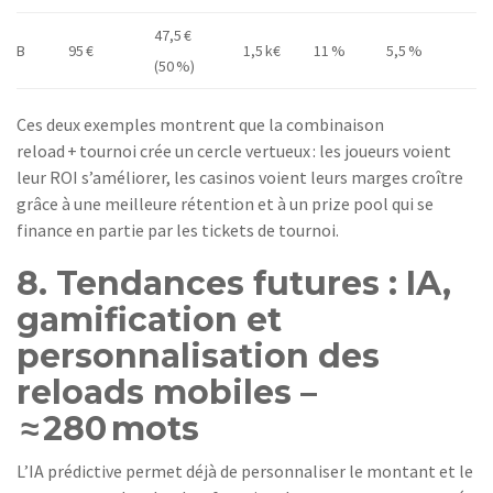
47,5 €
B
95 €
1,5 k€
11 %
5,5 %
(50 %)
Ces deux exemples montrent que la combinaison
reload + tournoi crée un cercle vertueux : les joueurs voient
leur ROI s’améliorer, les casinos voient leurs marges croître
grâce à une meilleure rétention et à un prize pool qui se
finance en partie par les tickets de tournoi.
8. Tendances futures : IA,
gamification et
personnalisation des
reloads mobiles –
≈ 280 mots
L’IA prédictive permet déjà de personnaliser le montant et le