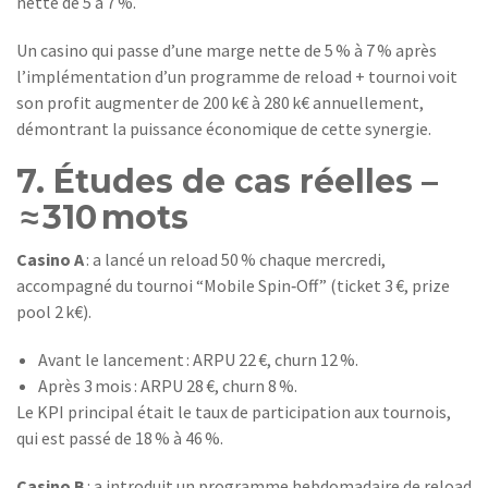
nette de 5 à 7 %.
Un casino qui passe d’une marge nette de 5 % à 7 % après
l’implémentation d’un programme de reload + tournoi voit
son profit augmenter de 200 k€ à 280 k€ annuellement,
démontrant la puissance économique de cette synergie.
7. Études de cas réelles –
≈ 310 mots
Casino A
: a lancé un reload 50 % chaque mercredi,
accompagné du tournoi “Mobile Spin‑Off” (ticket 3 €, prize
pool 2 k€).
Avant le lancement : ARPU 22 €, churn 12 %.
Après 3 mois : ARPU 28 €, churn 8 %.
Le KPI principal était le taux de participation aux tournois,
qui est passé de 18 % à 46 %.
Casino B
: a introduit un programme hebdomadaire de reload