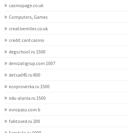
casinopage.co.uk
Computers, Games
creativemiles.co.uk
credit card casino
degschool.ru 1500
denizatigrup.com 1007
detsad45.ru 800
ecoproverka.ru 1500
edu-alania.ru 1500
evropass.com b
faktoved.ru 200
fanstyle.ru 1000