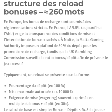
structure des reload
bonuses – ≈ 260 mots
En Europe, les bonus de recharge sont soumis à des
réglementations strictes. En France, l’ARJEL (aujourd’hui
l’ANJ) exige la transparence des conditions de mise et
l’interdiction de bonus « cachés ». À Malte, la Malta Gaming
Authority impose un plafond de 30 % du dépôt pour les
promotions de recharge, tandis que le UK Gambling
Commission surveille le ratio bonus/dépôt afin de prévenir le
jeu excessif.
Typiquement, un reload se présente sous la forme :
Pourcentage du dépôt (ex. 100 %)
Mise maximale autorisée (ex. 10 000 €)
Exigence de mise (wagering) souvent exprimée en
multiple du bonus + dépôt (ex. 30×).
Le calcul de base est simple : Bonus = Dépôt × %. Si le joueur