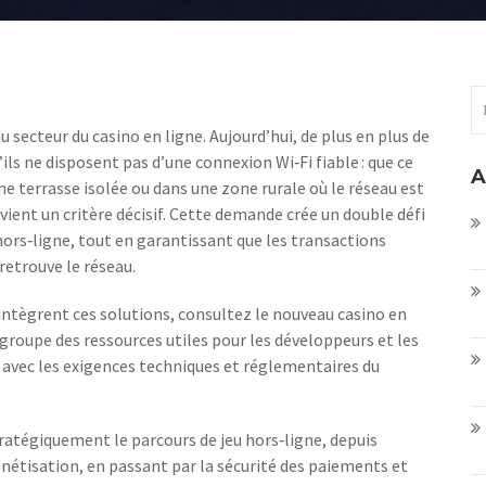
 secteur du casino en ligne. Aujourd’hui, de plus en plus de
ls ne disposent pas d’une connexion Wi‑Fi fiable : que ce
A
ne terrasse isolée ou dans une zone rurale où le réseau est
devient un critère décisif. Cette demande crée un double défi
 hors‑ligne, tout en garantissant que les transactions
retrouve le réseau.
ntègrent ces solutions, consultez le
nouveau casino en
 regroupe des ressources utiles pour les développeurs et les
r avec les exigences techniques et réglementaires du
ratégiquement le parcours de jeu hors‑ligne, depuis
onétisation, en passant par la sécurité des paiements et