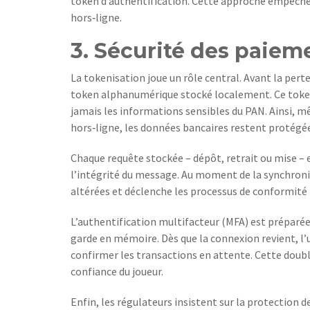
token d’authentification. Cette approche empêche 
hors‑ligne.
3. Sécurité des paie
La tokenisation joue un rôle central. Avant la pert
token alphanumérique stocké localement. Ce token n
jamais les informations sensibles du PAN. Ainsi, 
hors‑ligne, les données bancaires restent protégé
Chaque requête stockée – dépôt, retrait ou mise 
l’intégrité du message. Au moment de la synchronisa
altérées et déclenche les processus de conformité 
L’authentification multifacteur (MFA) est préparée 
garde en mémoire. Dès que la connexion revient, l’u
confirmer les transactions en attente. Cette double
confiance du joueur.
Enfin, les régulateurs insistent sur la protection 