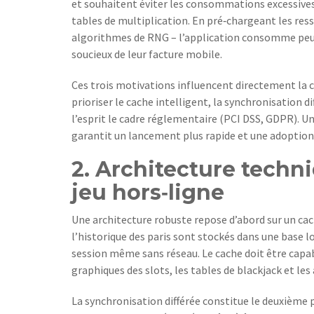
et souhaitent éviter les consommations excessive
tables de multiplication. En pré‑chargeant les res
algorithmes de RNG – l’application consomme peu de
soucieux de leur facture mobile.
Ces trois motivations influencent directement la 
prioriser le cache intelligent, la synchronisation d
l’esprit le cadre réglementaire (PCI DSS, GDPR). Un
garantit un lancement plus rapide et une adoption 
2. Architecture techn
jeu hors‑ligne
Une architecture robuste repose d’abord sur un cac
l’historique des paris sont stockés dans une base 
session même sans réseau. Le cache doit être capabl
graphiques des slots, les tables de blackjack et le
La synchronisation différée constitue le deuxième p