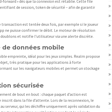
d‑forward » dès que la connexion est rétablie. Cette file
ntifiant de session, token de sécurité – afin de garantir
transaction est tentée deux fois, par exemple si le joueur
’app ne puisse confirmer le débit. Le moteur de résolution
oublons et notifie l’utilisateur via une alerte discrète.
se de données mobile
aible empreinte, idéal pour les jeux simples. Realm propose
bjet, très pratique pour les applications à forte
erformant sur les navigateurs mobiles et permet un stockage
tion sécurisée
frement de bout en bout : chaque paquet d’action est
nscrit dans la file d’attente. Lors de la reconnexion, le
 au serveur, qui les déchiffre uniquement après validation du