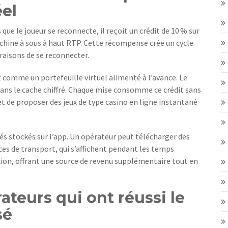
éel
 que le joueur se reconnecte, il reçoit un crédit de 10 % sur
achine à sous à haut RTP. Cette récompense crée un cycle
e raisons de se reconnecter.
comme un portefeuille virtuel alimenté à l’avance. Le
e dans le cache chiffré. Chaque mise consomme ce crédit sans
et de proposer des jeux de type casino en ligne instantané
és stockés sur l’app. Un opérateur peut télécharger des
es de transport, qui s’affichent pendant les temps
xion, offrant une source de revenu supplémentaire tout en
rateurs qui ont réussi le
sé