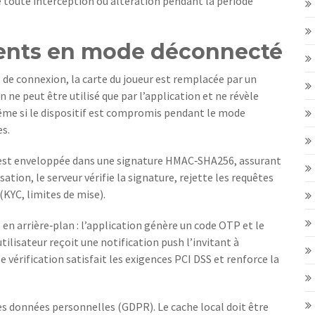
toute interception ou altération pendant la période
ments en mode déconnecté
e de connexion, la carte du joueur est remplacée par un
e peut être utilisé que par l’application et ne révèle
même si le dispositif est compromis pendant le mode
es.
– est enveloppée dans une signature HMAC‑SHA256, assurant
tion, le serveur vérifie la signature, rejette les requêtes
(KYC, limites de mise).
en arrière‑plan : l’application génère un code OTP et le
tilisateur reçoit une notification push l’invitant à
 vérification satisfait les exigences PCI DSS et renforce la
des données personnelles (GDPR). Le cache local doit être