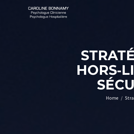
STRATÉ
HORS‑L
SÉCU
Home
Stra