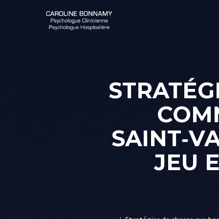
STRATÉGI
COMM
SAINT‑V
JEU 