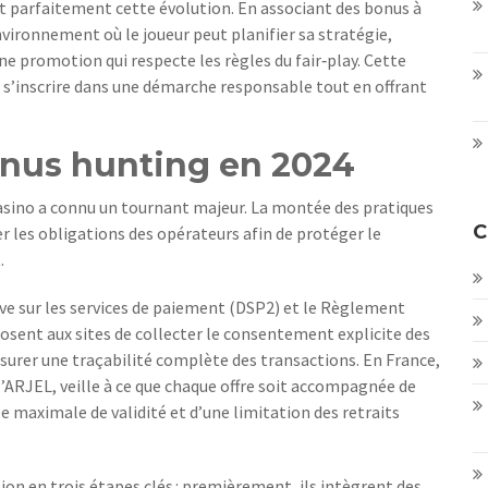
ent parfaitement cette évolution. En associant des bonus à
nvironnement où le joueur peut planifier sa stratégie,
e promotion qui respecte les règles du fair‑play. Cette
’inscrire dans une démarche responsable tout en offrant
bonus hunting en 2024
casino a connu un tournant majeur. La montée des pratiques
C
er les obligations des opérateurs afin de protéger le
.
ive sur les services de paiement (DSP2) et le Règlement
osent aux sites de collecter le consentement explicite des
ssurer une traçabilité complète des transactions. En France,
l’ARJEL, veille à ce que chaque offre soit accompagnée de
e maximale de validité et d’une limitation des retraits
ion en trois étapes clés : premièrement, ils intègrent des