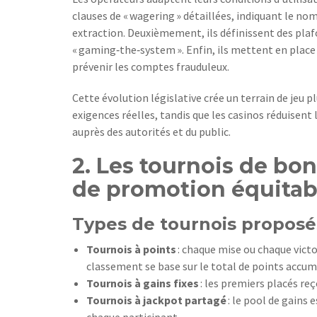
clauses de « wagering » détaillées, indiquant le no
extraction. Deuxièmement, ils définissent des plaf
« gaming‑the‑system ». Enfin, ils mettent en place d
prévenir les comptes frauduleux.
Cette évolution législative crée un terrain de jeu plu
exigences réelles, tandis que les casinos réduisent
auprès des autorités et du public.
2. Les tournois de bo
de promotion équitab
Types de tournois proposé
Tournois à points
: chaque mise ou chaque victo
classement se base sur le total de points accum
Tournois à gains fixes
: les premiers placés reço
Tournois à jackpot partagé
: le pool de gains