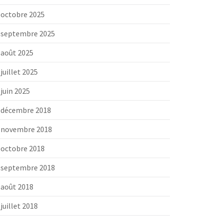
octobre 2025
septembre 2025
août 2025
juillet 2025
juin 2025
décembre 2018
novembre 2018
octobre 2018
septembre 2018
août 2018
juillet 2018