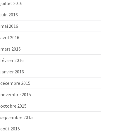
juillet 2016
juin 2016
mai 2016
avril 2016
mars 2016
février 2016
janvier 2016
décembre 2015
novembre 2015
octobre 2015
septembre 2015
août 2015