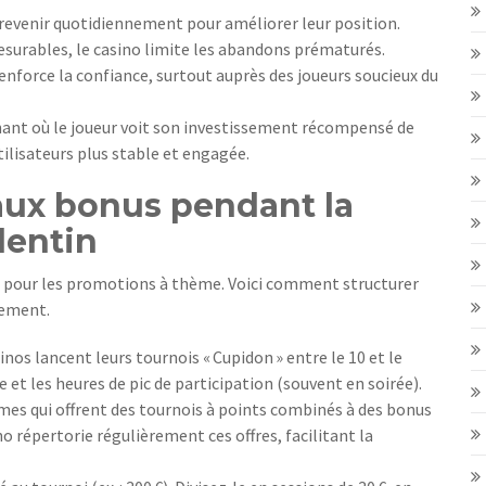
 à revenir quotidiennement pour améliorer leur position.
mesurables, le casino limite les abandons prématurés.
renforce la confiance, surtout auprès des joueurs soucieux du
nt où le joueur voit son investissement récompensé de
tilisateurs plus stable et engagée.
 aux bonus pendant la
lentin
ié pour les promotions à thème. Voici comment structurer
dement.
sinos lancent leurs tournois « Cupidon » entre le 10 et le
e et les heures de pic de participation (souvent en soirée).
ormes qui offrent des tournois à points combinés à des bonus
o répertorie régulièrement ces offres, facilitant la