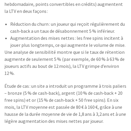
hebdomadaire, points convertibles en crédits) augmentent
la LTV en deux façons :
Réduction du churn : un joueur qui reçoit régulièrement du
cash‑back a un taux de désabonnement 5 % inférieur.
Augmentation des mises nettes : les free spins incitent à
jouer plus longtemps, ce qui augmente le volume de mise.
Une analyse de sensibilité montre que si le taux de rétention
augmente de seulement 5 % (par exemple, de 60 % à 63 % de
joueurs actifs au bout de 12 mois), la LTV grimpe d’environ
12 %.
Étude de cas : un site a introduit un programme à trois paliers
– bronze (5 % de cash‑back), argent (10 % de cash‑back + 20
free spins) et or (15 % de cash‑back + 50 free spins). En six
mois, la LTV moyenne est passée de 80 € à 160 €, grâce à une
hausse de la durée moyenne de vie de 1,8 ans à 3,2 ans et à une
légère augmentation des mises nettes par joueur.