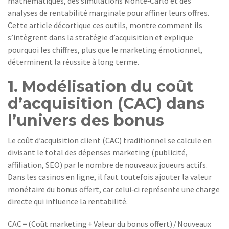
mathématiques, des simulations Monte‑Carlo et des
analyses de rentabilité marginale pour affiner leurs offres.
Cette article décortique ces outils, montre comment ils
s’intègrent dans la stratégie d’acquisition et explique
pourquoi les chiffres, plus que le marketing émotionnel,
déterminent la réussite à long terme.
1. Modélisation du coût
d’acquisition (CAC) dans
l’univers des bonus
Le coût d’acquisition client (CAC) traditionnel se calcule en
divisant le total des dépenses marketing (publicité,
affiliation, SEO) par le nombre de nouveaux joueurs actifs.
Dans les casinos en ligne, il faut toutefois ajouter la valeur
monétaire du bonus offert, car celui‑ci représente une charge
directe qui influence la rentabilité.
CAC = (Coût marketing + Valeur du bonus offert) / Nouveaux