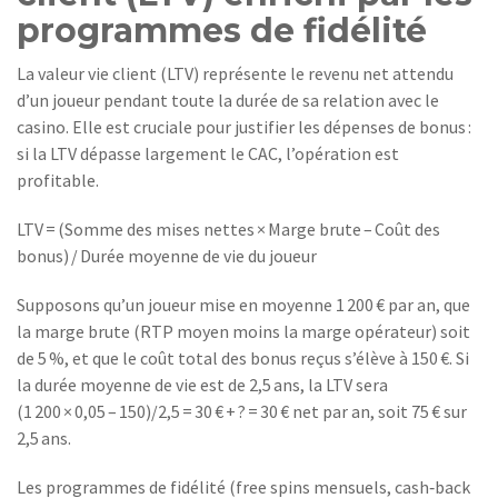
programmes de fidélité
La valeur vie client (LTV) représente le revenu net attendu
d’un joueur pendant toute la durée de sa relation avec le
casino. Elle est cruciale pour justifier les dépenses de bonus :
si la LTV dépasse largement le CAC, l’opération est
profitable.
LTV = (Somme des mises nettes × Marge brute – Coût des
bonus) / Durée moyenne de vie du joueur
Supposons qu’un joueur mise en moyenne 1 200 € par an, que
la marge brute (RTP moyen moins la marge opérateur) soit
de 5 %, et que le coût total des bonus reçus s’élève à 150 €. Si
la durée moyenne de vie est de 2,5 ans, la LTV sera
(1 200 × 0,05 – 150)/2,5 = 30 € + ? = 30 € net par an, soit 75 € sur
2,5 ans.
Les programmes de fidélité (free spins mensuels, cash‑back