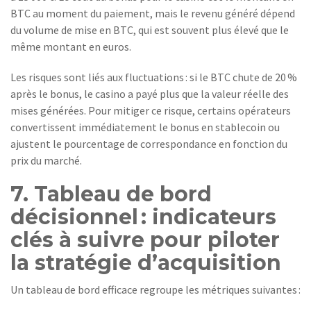
BTC au moment du paiement, mais le revenu généré dépend
du volume de mise en BTC, qui est souvent plus élevé que le
même montant en euros.
Les risques sont liés aux fluctuations : si le BTC chute de 20 %
après le bonus, le casino a payé plus que la valeur réelle des
mises générées. Pour mitiger ce risque, certains opérateurs
convertissent immédiatement le bonus en stablecoin ou
ajustent le pourcentage de correspondance en fonction du
prix du marché.
7. Tableau de bord
décisionnel : indicateurs
clés à suivre pour piloter
la stratégie d’acquisition
Un tableau de bord efficace regroupe les métriques suivantes :