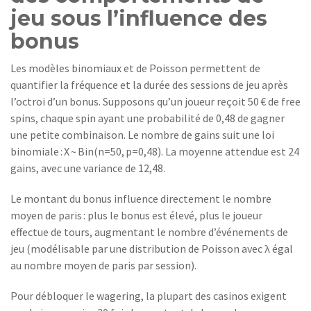
jeu sous l’influence des
bonus
Les modèles binomiaux et de Poisson permettent de
quantifier la fréquence et la durée des sessions de jeu après
l’octroi d’un bonus. Supposons qu’un joueur reçoit 50 € de free
spins, chaque spin ayant une probabilité de 0,48 de gagner
une petite combinaison. Le nombre de gains suit une loi
binomiale : X ~ Bin(n=50, p=0,48). La moyenne attendue est 24
gains, avec une variance de 12,48.
Le montant du bonus influence directement le nombre
moyen de paris : plus le bonus est élevé, plus le joueur
effectue de tours, augmentant le nombre d’événements de
jeu (modélisable par une distribution de Poisson avec λ égal
au nombre moyen de paris par session).
Pour débloquer le wagering, la plupart des casinos exigent