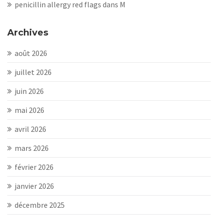
penicillin allergy red flags
dans
M
Archives
août 2026
juillet 2026
juin 2026
mai 2026
avril 2026
mars 2026
février 2026
janvier 2026
décembre 2025