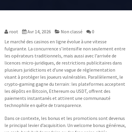
root
Avr 14, 2026
Non classé
0
Le marché des casinos en ligne évolue à une vitesse
fulgurante. La concurrence s’intensifie non seulement entre
les opérateurs traditionnels, mais aussi avec l’arrivée de
licences micro‑juridiques, de restrictions publicitaires dans
plusieurs juridictions et d’une vague de réglementation
visant à protéger les joueurs vulnérables. Parallèlement, le
crypto‑gaming gagne du terrain : les plateformes acceptent
les dépôts en Bitcoin, Ethereum ou USDT, offrent des
paiements instantanés et attirent une communauté
technophile en quête de transparence.
Dans ce contexte, les bonus et les promotions sont devenus
le principal levier d’acquisition. Un welcome bonus généreux,