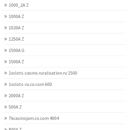
1000_2A Z
1000A Z
1020A Z
1250A Z
1500A G
1500A Z
1xslots-casino.ruralisation.ru 1500
1xslots-ru.co.com 600
2000A Z
500A Z
7kcasinojam.co.com 4004
800A Z