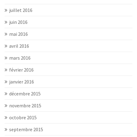
juillet 2016
juin 2016
mai 2016
avril 2016
mars 2016
février 2016
janvier 2016
décembre 2015
novembre 2015
octobre 2015
septembre 2015