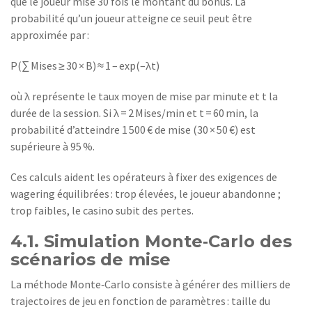
que le joueur mise 30 fois le montant du bonus. La
probabilité qu’un joueur atteigne ce seuil peut être
approximée par :
P(∑ Mises ≥ 30 × B) ≈ 1 – exp(–λt)
où λ représente le taux moyen de mise par minute et t la
durée de la session. Si λ = 2 Mises/min et t = 60 min, la
probabilité d’atteindre 1 500 € de mise (30 × 50 €) est
supérieure à 95 %.
Ces calculs aident les opérateurs à fixer des exigences de
wagering équilibrées : trop élevées, le joueur abandonne ;
trop faibles, le casino subit des pertes.
4.1. Simulation Monte‑Carlo des
scénarios de mise
La méthode Monte‑Carlo consiste à générer des milliers de
trajectoires de jeu en fonction de paramètres : taille du