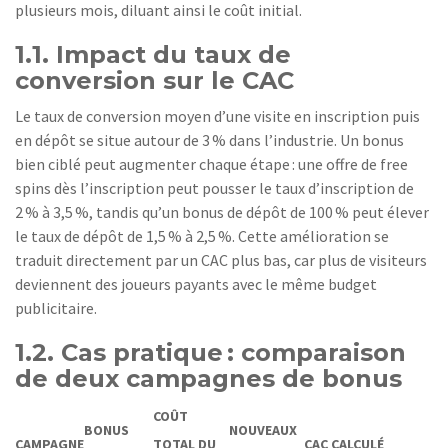
plusieurs mois, diluant ainsi le coût initial.
1.1. Impact du taux de
conversion sur le CAC
Le taux de conversion moyen d’une visite en inscription puis
en dépôt se situe autour de 3 % dans l’industrie. Un bonus
bien ciblé peut augmenter chaque étape : une offre de free
spins dès l’inscription peut pousser le taux d’inscription de
2 % à 3,5 %, tandis qu’un bonus de dépôt de 100 % peut élever
le taux de dépôt de 1,5 % à 2,5 %. Cette amélioration se
traduit directement par un CAC plus bas, car plus de visiteurs
deviennent des joueurs payants avec le même budget
publicitaire.
1.2. Cas pratique : comparaison
de deux campagnes de bonus
COÛT
BONUS
NOUVEAUX
CAMPAGNE
TOTAL DU
CAC CALCULÉ