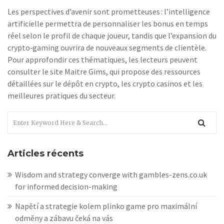
Les perspectives d’avenir sont prometteuses : l’intelligence
artificielle permettra de personnaliser les bonus en temps
réel selon le profil de chaque joueur, tandis que l’expansion du
crypto‑gaming ouvrira de nouveaux segments de clientèle.
Pour approfondir ces thématiques, les lecteurs peuvent
consulter le site Maitre Gims, qui propose des ressources
détaillées sur le dépôt en crypto, les crypto casinos et les
meilleures pratiques du secteur.
Articles récents
Wisdom and strategy converge with gambles-zens.co.uk
for informed decision-making
Napětí a strategie kolem plinko game pro maximální
odměny a zábavu čeká na vás