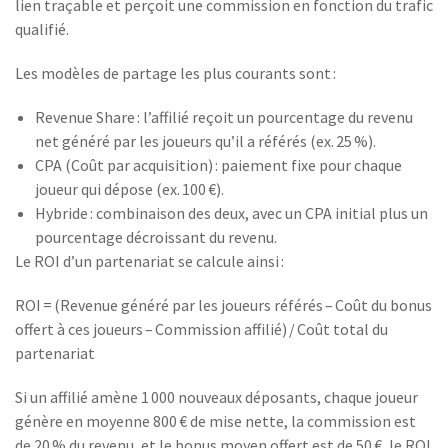
lien traçable et perçoit une commission en fonction du trafic
qualifié.
Les modèles de partage les plus courants sont :
Revenue Share : l’affilié reçoit un pourcentage du revenu
net généré par les joueurs qu’il a référés (ex. 25 %).
CPA (Coût par acquisition) : paiement fixe pour chaque
joueur qui dépose (ex. 100 €).
Hybride : combinaison des deux, avec un CPA initial plus un
pourcentage décroissant du revenu.
Le ROI d’un partenariat se calcule ainsi :
ROI = (Revenue généré par les joueurs référés – Coût du bonus
offert à ces joueurs – Commission affilié) / Coût total du
partenariat
Si un affilié amène 1 000 nouveaux déposants, chaque joueur
génère en moyenne 800 € de mise nette, la commission est
de 20 % du revenu, et le bonus moyen offert est de 50 €, le ROI