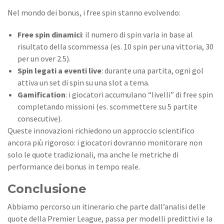
Nel mondo dei bonus, i free spin stanno evolvendo:
Free spin dinamici
: il numero di spin varia in base al
risultato della scommessa (es. 10 spin per una vittoria, 30
per un over 2.5).
Spin legati a eventi live
: durante una partita, ogni gol
attiva un set di spin su una slot a tema.
Gamification
: i giocatori accumulano “livelli” di free spin
completando missioni (es. scommettere su 5 partite
consecutive).
Queste innovazioni richiedono un approccio scientifico
ancora più rigoroso: i giocatori dovranno monitorare non
solo le quote tradizionali, ma anche le metriche di
performance dei bonus in tempo reale.
Conclusione
Abbiamo percorso un itinerario che parte dall’analisi delle
quote della Premier League, passa per modelli predittivi e la