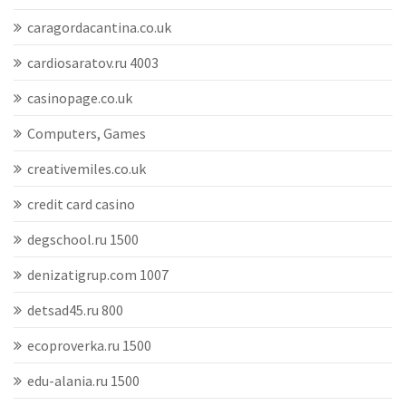
caragordacantina.co.uk
cardiosaratov.ru 4003
casinopage.co.uk
Computers, Games
creativemiles.co.uk
credit card casino
degschool.ru 1500
denizatigrup.com 1007
detsad45.ru 800
ecoproverka.ru 1500
edu-alania.ru 1500