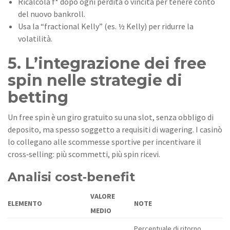
Ricalcola f* dopo ogni perdita o vincita per tenere conto
del nuovo bankroll.
Usa la “fractional Kelly” (es. ½ Kelly) per ridurre la
volatilità.
5. L’integrazione dei free
spin nelle strategie di
betting
Un free spin è un giro gratuito su una slot, senza obbligo di
deposito, ma spesso soggetto a requisiti di wagering. I casinò
lo collegano alle scommesse sportive per incentivare il
cross‑selling: più scommetti, più spin ricevi.
Analisi cost‑benefit
VALORE
ELEMENTO
NOTE
MEDIO
Percentuale di ritorno