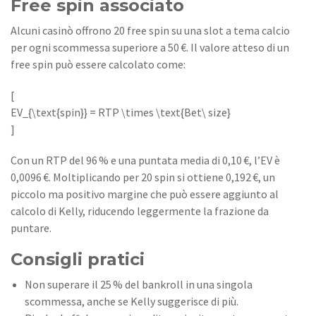
Free spin associato
Alcuni casinò offrono 20 free spin su una slot a tema calcio
per ogni scommessa superiore a 50 €. Il valore atteso di un
free spin può essere calcolato come:
[
EV_{\text{spin}} = RTP \times \text{Bet\ size}
]
Con un RTP del 96 % e una puntata media di 0,10 €, l’EV è
0,0096 €. Moltiplicando per 20 spin si ottiene 0,192 €, un
piccolo ma positivo margine che può essere aggiunto al
calcolo di Kelly, riducendo leggermente la frazione da
puntare.
Consigli pratici
Non superare il 25 % del bankroll in una singola
scommessa, anche se Kelly suggerisce di più.