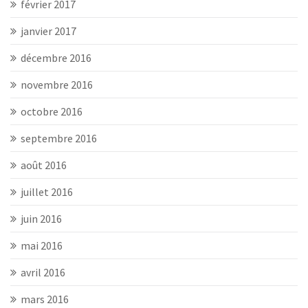
février 2017
janvier 2017
décembre 2016
novembre 2016
octobre 2016
septembre 2016
août 2016
juillet 2016
juin 2016
mai 2016
avril 2016
mars 2016