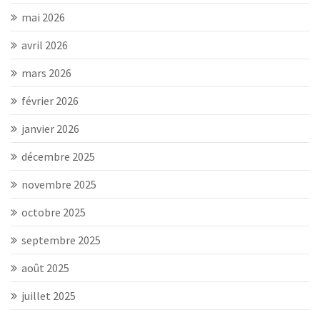
mai 2026
avril 2026
mars 2026
février 2026
janvier 2026
décembre 2025
novembre 2025
octobre 2025
septembre 2025
août 2025
juillet 2025