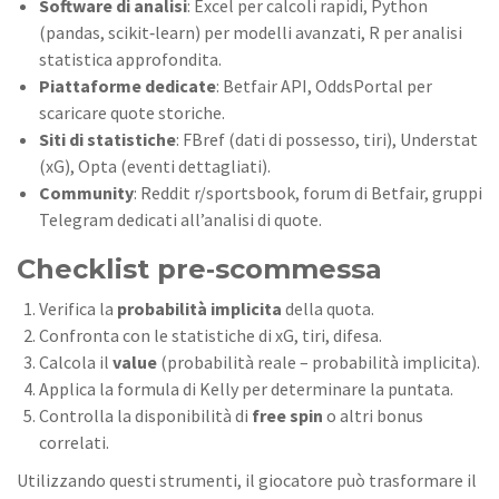
Software di analisi
: Excel per calcoli rapidi, Python
(pandas, scikit‑learn) per modelli avanzati, R per analisi
statistica approfondita.
Piattaforme dedicate
: Betfair API, OddsPortal per
scaricare quote storiche.
Siti di statistiche
: FBref (dati di possesso, tiri), Understat
(xG), Opta (eventi dettagliati).
Community
: Reddit r/sportsbook, forum di Betfair, gruppi
Telegram dedicati all’analisi di quote.
Checklist pre‑scommessa
Verifica la
probabilità implicita
della quota.
Confronta con le statistiche di xG, tiri, difesa.
Calcola il
value
(probabilità reale – probabilità implicita).
Applica la formula di Kelly per determinare la puntata.
Controlla la disponibilità di
free spin
o altri bonus
correlati.
Utilizzando questi strumenti, il giocatore può trasformare il