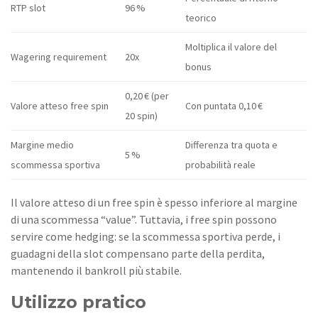
RTP slot
96 %
teorico
Moltiplica il valore del
Wagering requirement
20x
bonus
0,20 € (per
Valore atteso free spin
Con puntata 0,10 €
20 spin)
Margine medio
Differenza tra quota e
5 %
scommessa sportiva
probabilità reale
Il valore atteso di un free spin è spesso inferiore al margine
di una scommessa “value”. Tuttavia, i free spin possono
servire come hedging: se la scommessa sportiva perde, i
guadagni della slot compensano parte della perdita,
mantenendo il bankroll più stabile.
Utilizzo pratico