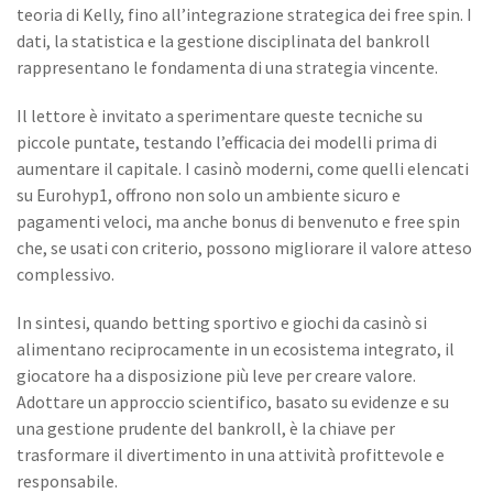
teoria di Kelly, fino all’integrazione strategica dei free spin. I
dati, la statistica e la gestione disciplinata del bankroll
rappresentano le fondamenta di una strategia vincente.
Il lettore è invitato a sperimentare queste tecniche su
piccole puntate, testando l’efficacia dei modelli prima di
aumentare il capitale. I casinò moderni, come quelli elencati
su Eurohyp1, offrono non solo un ambiente sicuro e
pagamenti veloci, ma anche bonus di benvenuto e free spin
che, se usati con criterio, possono migliorare il valore atteso
complessivo.
In sintesi, quando betting sportivo e giochi da casinò si
alimentano reciprocamente in un ecosistema integrato, il
giocatore ha a disposizione più leve per creare valore.
Adottare un approccio scientifico, basato su evidenze e su
una gestione prudente del bankroll, è la chiave per
trasformare il divertimento in una attività profittevole e
responsabile.