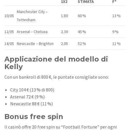
1X2
STIMATA
F*
Manchester City –
10/05
1.80
60 %
13 %
Tottenham
12/05
Arsenal – Chelsea
2.30
45 %
9 %
14/05
Newcastle – Brighton
2.05
52 %
11 %
Applicazione del modello di
Kelly
Con un bankroll di 800 €, le puntate consigliate sono:
City 104 € (13 % di 800)
Arsenal 72 € (9 %)
Newcastle 88 € (11 %)
Bonus free spin
Il casinò offre 20 free spin su “Football Fortune” per ogni