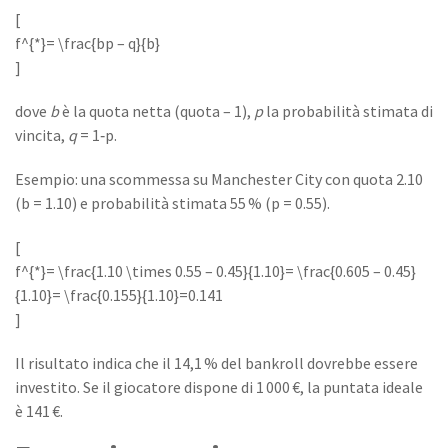
[
f^{*}= \frac{bp – q}{b}
]
dove
b
è la quota netta (quota – 1),
p
la probabilità stimata di
vincita,
q
= 1‑p.
Esempio: una scommessa su Manchester City con quota 2.10
(b = 1.10) e probabilità stimata 55 % (p = 0.55).
[
f^{*}= \frac{1.10 \times 0.55 – 0.45}{1.10}= \frac{0.605 – 0.45}
{1.10}= \frac{0.155}{1.10}=0.141
]
Il risultato indica che il 14,1 % del bankroll dovrebbe essere
investito. Se il giocatore dispone di 1 000 €, la puntata ideale
è 141 €.