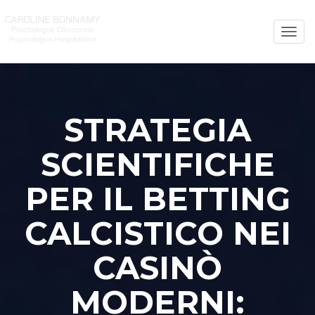
Toggl
naviga
STRATEGIA
SCIENTIFICHE
PER IL BETTING
CALCISTICO NEI
CASINÒ
MODERNI: