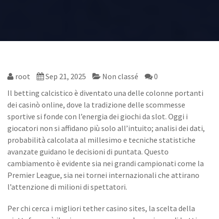
root
Sep 21, 2025
Non classé
0
Il betting calcistico è diventato una delle colonne portanti
dei casinò online, dove la tradizione delle scommesse
sportive si fonde con l’energia dei giochi da slot. Oggi i
giocatori non si affidano più solo all’intuito; analisi dei dati,
probabilità calcolata al millesimo e tecniche statistiche
avanzate guidano le decisioni di puntata. Questo
cambiamento è evidente sia nei grandi campionati come la
Premier League, sia nei tornei internazionali che attirano
l’attenzione di milioni di spettatori.
Per chi cerca i migliori
tether casino sites
, la scelta della