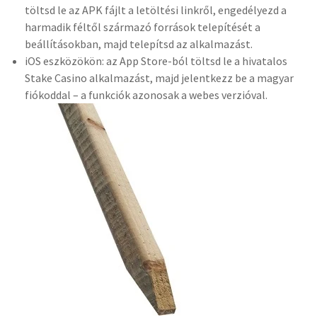
töltsd le az APK fájlt a letöltési linkről, engedélyezd a
harmadik féltől származó források telepítését a
beállításokban, majd telepítsd az alkalmazást.
iOS eszközökön: az App Store-ból töltsd le a hivatalos
Stake Casino alkalmazást, majd jelentkezz be a magyar
fiókoddal – a funkciók azonosak a webes verzióval.