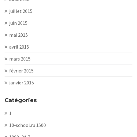
juillet 2015
juin 2015
mai 2015
avril 2015
mars 2015
février 2015
janvier 2015
Catégories
1
10-school.ru 1500