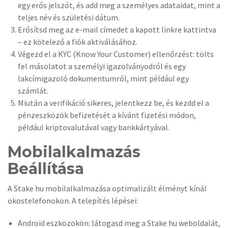
egy erős jelszót, és add meg a személyes adataidat, mint a
teljes név és születési dátum.
Erősítsd meg az e-mail címedet a kapott linkre kattintva
– ez kötelező a fiók aktiválásához.
Végezd el a KYC (Know Your Customer) ellenőrzést: tölts
fel másolatot a személyi igazolványodról és egy
lakcímigazoló dokumentumról, mint például egy
számlát.
Miután a verifikáció sikeres, jelentkezz be, és kezdd el a
pénzeszközök befizetését a kívánt fizetési módon,
például kriptovalutával vagy bankkártyával.
Mobilalkalmazás
Beállítása
A Stake hu mobilalkalmazása optimalizált élményt kínál
okostelefonokon. A telepítés lépései:
Android eszközökön: látogasd meg a Stake hu weboldalát,