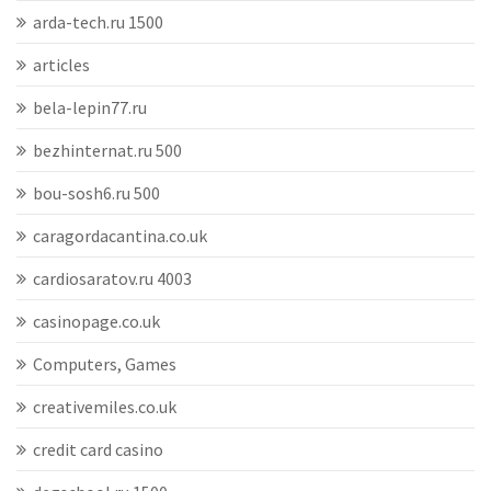
arda-tech.ru 1500
articles
bela-lepin77.ru
bezhinternat.ru 500
bou-sosh6.ru 500
caragordacantina.co.uk
cardiosaratov.ru 4003
casinopage.co.uk
Computers, Games
creativemiles.co.uk
credit card casino