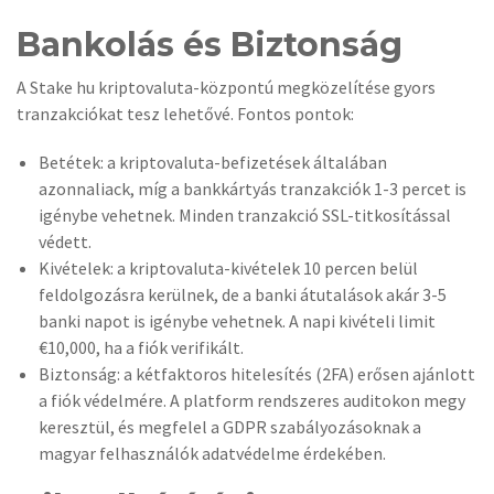
Bankolás és Biztonság
A Stake hu kriptovaluta-központú megközelítése gyors
tranzakciókat tesz lehetővé. Fontos pontok:
Betétek: a kriptovaluta-befizetések általában
azonnaliack, míg a bankkártyás tranzakciók 1-3 percet is
igénybe vehetnek. Minden tranzakció SSL-titkosítással
védett.
Kivételek: a kriptovaluta-kivételek 10 percen belül
feldolgozásra kerülnek, de a banki átutalások akár 3-5
banki napot is igénybe vehetnek. A napi kivételi limit
€10,000, ha a fiók verifikált.
Biztonság: a kétfaktoros hitelesítés (2FA) erősen ajánlott
a fiók védelmére. A platform rendszeres auditokon megy
keresztül, és megfelel a GDPR szabályozásoknak a
magyar felhasználók adatvédelme érdekében.