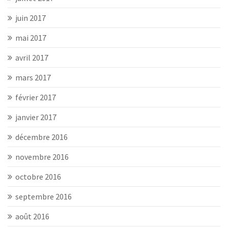
juin 2017
mai 2017
avril 2017
mars 2017
février 2017
janvier 2017
décembre 2016
novembre 2016
octobre 2016
septembre 2016
août 2016