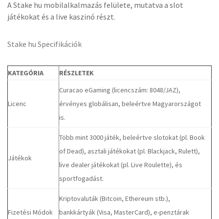
A Stake hu mobilalkalmazás felülete, mutatva a slot
játékokat és a live kaszinó részt.
Stake hu Specifikációk
KATEGÓRIA
RÉSZLETEK
Curacao eGaming (licencszám: 8048/JAZ),
Licenc
érvényes globálisan, beleértve Magyarországot
is.
Több mint 3000 játék, beleértve slotokat (pl. Book
of Dead), asztali játékokat (pl. Blackjack, Rulett),
Játékok
live dealer játékokat (pl. Live Roulette), és
sportfogadást.
Kriptovaluták (Bitcoin, Ethereum stb.),
Fizetési Módok
bankkártyák (Visa, MasterCard), e-penztárak