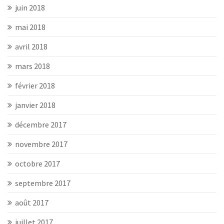
juin 2018
mai 2018
avril 2018
mars 2018
février 2018
janvier 2018
décembre 2017
novembre 2017
octobre 2017
septembre 2017
août 2017
juillet 2017