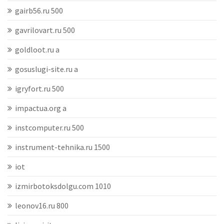
gairb56.ru 500
gavrilovart.ru 500
goldloot.ru a
gosuslugi-site.ru a
igryfort.ru 500
impactua.org a
instcomputer.ru 500
instrument-tehnika.ru 1500
iot
izmirbotoksdolgu.com 1010
leonov16.ru 800