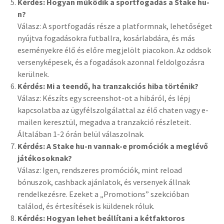
Kérdés: Hogyan működik a sportfogadás a Stake hu-
n?
Válasz: A sportfogadás része a platformnak, lehetőséget
nyújtva fogadásokra futballra, kosárlabdára, és más
eseményekre élő és előre megjelölt piacokon. Az oddsok
versenyképesek, és a fogadások azonnal feldolgozásra
kerülnek.
Kérdés: Mi a teendő, ha tranzakciós hiba történik?
Válasz: Készíts egy screenshot-ot a hibáról, és lépj
kapcsolatba az ügyfélszolgálattal az élő chaten vagy e-
mailen keresztül, megadva a tranzakció részleteit.
Általában 1-2 órán belül válaszolnak.
Kérdés: A Stake hu-n vannak-e promóciók a meglévő
játékosoknak?
Válasz: Igen, rendszeres promóciók, mint reload
bónuszok, cashback ajánlatok, és versenyek állnak
rendelkezésre. Ezeket a „Promotions” szekcióban
találod, és értesítések is küldenek róluk.
Kérdés: Hogyan lehet beállítani a kétfaktoros