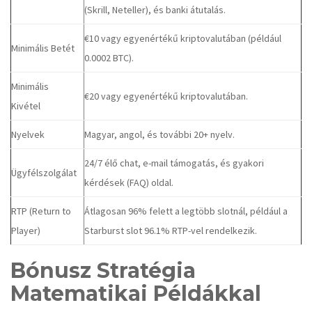
(Skrill, Neteller), és banki átutalás.
€10 vagy egyenértékű kriptovalutában (például
Minimális Betét
0.0002 BTC).
Minimális
€20 vagy egyenértékű kriptovalutában.
Kivétel
Nyelvek
Magyar, angol, és további 20+ nyelv.
24/7 élő chat, e-mail támogatás, és gyakori
Ügyfélszolgálat
kérdések (FAQ) oldal.
RTP (Return to
Átlagosan 96% felett a legtöbb slotnál, például a
Player)
Starburst slot 96.1% RTP-vel rendelkezik.
Bónusz Stratégia
Matematikai Példákkal