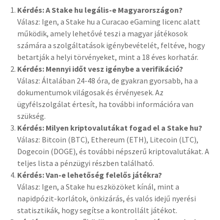
Kérdés: A Stake hu legális-e Magyarországon?
Válasz: Igen, a Stake hu a Curacao eGaming licenc alatt
működik, amely lehetővé teszi a magyar játékosok
számára a szolgáltatások igénybevételét, feltéve, hogy
betartják a helyi törvényeket, mint a 18 éves korhatár.
Kérdés: Mennyi időt vesz igénybe a verifikáció?
Válasz: Általában 24-48 óra, de gyakran gyorsabb, ha a
dokumentumok világosak és érvényesek. Az
ügyfélszolgálat értesít, ha további információra van
szükség.
Kérdés: Milyen kriptovalutákat fogad el a Stake hu?
Válasz: Bitcoin (BTC), Ethereum (ETH), Litecoin (LTC),
Dogecoin (DOGE), és további népszerű kriptovalutákat. A
teljes lista a pénzügyi részben található.
Kérdés: Van-e lehetőség felelős játékra?
Válasz: Igen, a Stake hu eszközöket kínál, mint a
napidpózit-korlátok, önkizárás, és valós idejű nyerési
statisztikák, hogy segítse a kontrollált játékot.