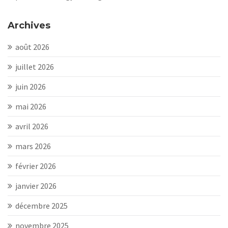
Archives
août 2026
juillet 2026
juin 2026
mai 2026
avril 2026
mars 2026
février 2026
janvier 2026
décembre 2025
novembre 2025