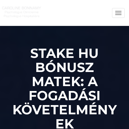
Toggl
naviga
STAKE HU
BÓNUSZ
MATEK: A
FOGADÁSI
KÖVETELMÉNY
EK