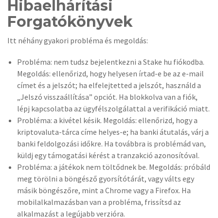
Hibaelhárítási
Forgatókönyvek
Itt néhány gyakori probléma és megoldás:
Probléma: nem tudsz bejelentkezni a Stake hu fiókodba.
Megoldás: ellenőrizd, hogy helyesen írtad-e be az e-mail
címet és a jelszót; ha elfelejtetted a jelszót, használd a
„Jelszó visszaállítása” opciót. Ha blokkolva van a fiók,
lépj kapcsolatba az ügyfélszolgálattal a verifikáció miatt.
Probléma: a kivétel késik. Megoldás: ellenőrizd, hogy a
kriptovaluta-tárca címe helyes-e; ha banki átutalás, várj a
banki feldolgozási időkre. Ha továbbra is problémád van,
küldj egy támogatási kérést a tranzakció azonosítóval.
Probléma: a játékok nem töltődnek be. Megoldás: próbáld
meg törölni a böngésző gyorsítótárát, vagy válts egy
másik böngészőre, mint a Chrome vagy a Firefox. Ha
mobilalkalmazásban van a probléma, frissítsd az
alkalmazást a legújabb verzióra.