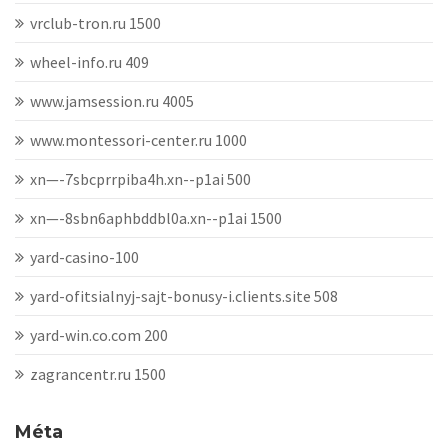
vrclub-tron.ru 1500
wheel-info.ru 409
www.jamsession.ru 4005
www.montessori-center.ru 1000
xn—-7sbcprrpiba4h.xn--p1ai 500
xn—-8sbn6aphbddbl0a.xn--p1ai 1500
yard-casino-100
yard-ofitsialnyj-sajt-bonusy-i.clients.site 508
yard-win.co.com 200
zagrancentr.ru 1500
Méta