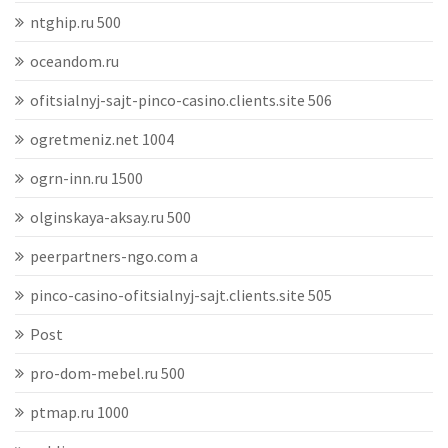
ntghip.ru 500
oceandom.ru
ofitsialnyj-sajt-pinco-casino.clients.site 506
ogretmeniz.net 1004
ogrn-inn.ru 1500
olginskaya-aksay.ru 500
peerpartners-ngo.com a
pinco-casino-ofitsialnyj-sajt.clients.site 505
Post
pro-dom-mebel.ru 500
ptmap.ru 1000