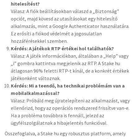
hitelesítést?
Válasz: A fiók beállításokban válaszd a „Biztonság”
opciót, majd kövesd az utasításokat egy hitelesítő
alkalmazás, mint a Google Authenticator használatára.
Ez erősíti a fiókod védelmét a jogosulatlan
hozzáférésekkel szemben.
Kérdés: A játékok RTP értékei hol találhatók?
Válasz: A játék információkban, általában a „Help” vagy
„i” gombra kattintva megjelenik az RTP. A Stake hu
átlagosan 96% feletti RTP-t kínál, de a konkrét értékek
játékonként változnak.
Kérdés: Mi a teendő, ha technikai problémám van a
mobilalkalmazással?
Válasz: Próbáld meg újratelepíteni az alkalmazást, vagy
ellenőrizd, hogy az operációs rendszered frissítve van-e.
Ha a probléma továbbra is fennáll, jelezd az
ügyfélszolgálatnak a hibajelentés funkcióval.
Összefoglalva, a Stake hu egy robusztus platform, amely