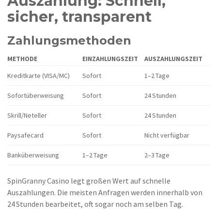
Auszahlung: Schnell,
sicher, transparent
Zahlungsmethoden
METHODE
EINZAHLUNGSZEIT
AUSZAHLUNGSZEIT
Kreditkarte (VISA/MC)
Sofort
1–2 Tage
Sofortüberweisung
Sofort
24 Stunden
Skrill/Neteller
Sofort
24 Stunden
Paysafecard
Sofort
Nicht verfügbar
Banküberweisung
1–2 Tage
2–3 Tage
SpinGranny Casino legt großen Wert auf schnelle
Auszahlungen. Die meisten Anfragen werden innerhalb von
24 Stunden bearbeitet, oft sogar noch am selben Tag.