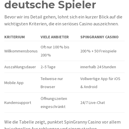
deutsche Spieler
Bevor wir ins Detail gehen, lohnt sich ein kurzer Blick auf die
wichtigsten Kriterien, die ein seriöses Casino auszeichnen.
KRITERIUM
VIELE ANBIETER
SPINGRANNY CASINO
Oft nur 100 % bis
Willkommensbonus
200 % + 50 Freispiele
200 %
Auszahlungsdauer
2–5 Tage
innerhalb 24 Stunden
Teilweise nur
Vollwertige App für iOS
Mobile App
Browser
& Android
Öffnungszeiten
Kundensupport
24/7 Live‑Chat
eingeschränkt
Wie die Tabelle zeigt, punktet SpinGranny Casino vor allem
bei schnellen Auszahlungen und einem starken