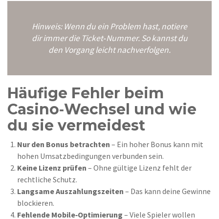
Hinweis: Wenn du ein Problem hast, notiere
dir immer die Ticket‑Nummer. So kannst du
den Vorgang leicht nachverfolgen.
Häufige Fehler beim
Casino‑Wechsel und wie
du sie vermeidest
Nur den Bonus betrachten
– Ein hoher Bonus kann mit
hohen Umsatzbedingungen verbunden sein.
Keine Lizenz prüfen
– Ohne gültige Lizenz fehlt der
rechtliche Schutz.
Langsame Auszahlungszeiten
– Das kann deine Gewinne
blockieren.
Fehlende Mobile‑Optimierung
– Viele Spieler wollen