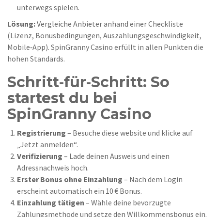
unterwegs spielen.
Lösung:
Vergleiche Anbieter anhand einer Checkliste
(Lizenz, Bonusbedingungen, Auszahlungsgeschwindigkeit,
Mobile‑App). SpinGranny Casino erfüllt in allen Punkten die
hohen Standards.
Schritt‑für‑Schritt: So
startest du bei
SpinGranny Casino
Registrierung
– Besuche
diese website
und klicke auf
„Jetzt anmelden“.
Verifizierung
– Lade deinen Ausweis und einen
Adressnachweis hoch.
Erster Bonus ohne Einzahlung
– Nach dem Login
erscheint automatisch ein 10 € Bonus.
Einzahlung tätigen
– Wähle deine bevorzugte
Zahlungsmethode und setze den Willkommensbonus ein.