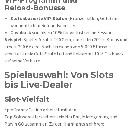
VIP‑Programm und
Reload‑Bonusse
Stufenbasierte VIP‑Stufen
(Bronze, Silber, Gold) mit
wöchentlichen Reload‑Bonussen.
Cashback
von bis zu 10 % für verlustreiche Sessions.
Beispiel:
Spieler A zahlt 100 € ein, nutzt den 200 % Bonus und
erhält 200 € extra. Nach Erreichen von 5 .000 € Umsatz
schaltet er die Gold‑Stufe frei und bekommt 10 % Cashback
auf seine Verluste.
Spielauswahl: Von Slots
bis Live‑Dealer
Slot‑Vielfalt
SpinGranny Casino arbeitet mit den
Top‑Software‑Herstellern wie NetEnt, Microgaming und
Play’n GO zusammen. Zu den Highlights gehören: