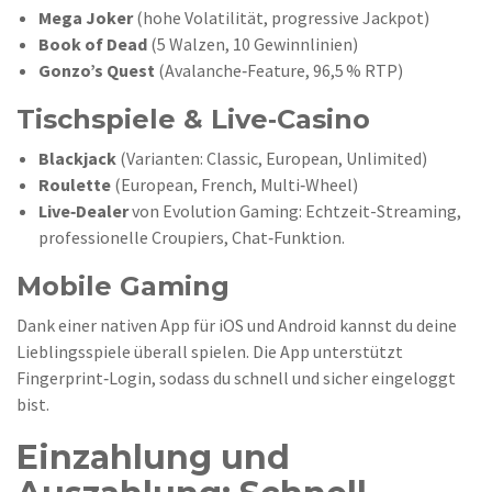
Mega Joker
(hohe Volatilität, progressive Jackpot)
Book of Dead
(5 Walzen, 10 Gewinnlinien)
Gonzo’s Quest
(Avalanche‑Feature, 96,5 % RTP)
Tischspiele & Live‑Casino
Blackjack
(Varianten: Classic, European, Unlimited)
Roulette
(European, French, Multi‑Wheel)
Live‑Dealer
von Evolution Gaming: Echtzeit-Streaming,
professionelle Croupiers, Chat‑Funktion.
Mobile Gaming
Dank einer nativen App für iOS und Android kannst du deine
Lieblingsspiele überall spielen. Die App unterstützt
Fingerprint‑Login, sodass du schnell und sicher eingeloggt
bist.
Einzahlung und