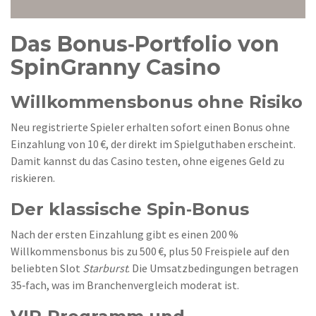
Das Bonus‑Portfolio von
SpinGranny Casino
Willkommensbonus ohne Risiko
Neu registrierte Spieler erhalten sofort einen Bonus ohne
Einzahlung von 10 €, der direkt im Spielguthaben erscheint.
Damit kannst du das Casino testen, ohne eigenes Geld zu
riskieren.
Der klassische Spin‑Bonus
Nach der ersten Einzahlung gibt es einen 200 %
Willkommensbonus bis zu 500 €, plus 50 Freispiele auf den
beliebten Slot
Starburst
. Die Umsatzbedingungen betragen
35‑fach, was im Branchenvergleich moderat ist.