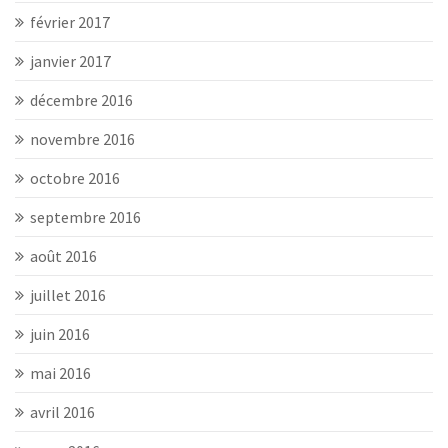
février 2017
janvier 2017
décembre 2016
novembre 2016
octobre 2016
septembre 2016
août 2016
juillet 2016
juin 2016
mai 2016
avril 2016