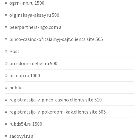
ogrn-inn.ru 1500
olginskaya-aksay.ru 500
peerpartners-ngo.com a
pinco-casino-ofitsialnyj-sajt.clients.site 505
Post
pro-dom-mebel.ru 500
ptmap.ru 1000
public
registratsija-v-pinco-casino.clients.site 510
registratsija-v-pokerdom-kak.clients.site 505
rubds54.ru 1500
sadovyi.ru a