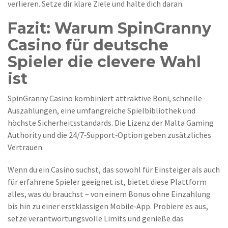
verlieren. Setze dir klare Ziele und halte dich daran.
Fazit: Warum SpinGranny
Casino für deutsche
Spieler die clevere Wahl
ist
SpinGranny Casino kombiniert attraktive Boni, schnelle
Auszahlungen, eine umfangreiche Spielbibliothek und
höchste Sicherheitsstandards. Die Lizenz der Malta Gaming
Authority und die 24/7‑Support‑Option geben zusätzliches
Vertrauen.
Wenn du ein Casino suchst, das sowohl für Einsteiger als auch
für erfahrene Spieler geeignet ist, bietet diese Plattform
alles, was du brauchst – von einem Bonus ohne Einzahlung
bis hin zu einer erstklassigen Mobile‑App. Probiere es aus,
setze verantwortungsvolle Limits und genieße das