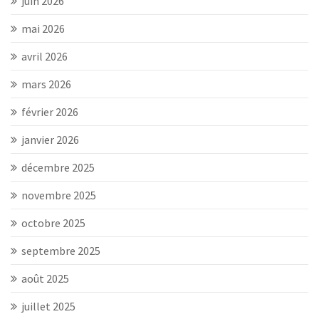
juin 2026
mai 2026
avril 2026
mars 2026
février 2026
janvier 2026
décembre 2025
novembre 2025
octobre 2025
septembre 2025
août 2025
juillet 2025