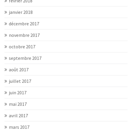
février 2018
janvier 2018
décembre 2017
novembre 2017
octobre 2017
septembre 2017
août 2017
juillet 2017
juin 2017
mai 2017
avril 2017
mars 2017