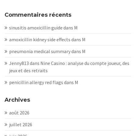
Commentaires récents
sinusitis amoxicillin guide
dans
M
amoxicillin kidney side effects
dans
M
pneumonia medical summary
dans
M
Jenny813
dans
Nine Casino : analyse du compte joueur, des
jeux et des retraits
penicillin allergy red flags
dans
M
Archives
août 2026
juillet 2026