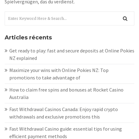
Spielvergnügen, das du verdienst.
Articles récents
Get ready to play: fast and secure deposits at Online Pokies
NZ explained
Maximize your wins with Online Pokies NZ: Top
promotions to take advantage of
How to claim free spins and bonuses at Rocket Casino
Australia
Fast Withdrawal Casinos Canada: Enjoy rapid crypto
withdrawals and exclusive promotions this
Fast Withdrawal Casino guide: essential tips for using
efficient payment methods