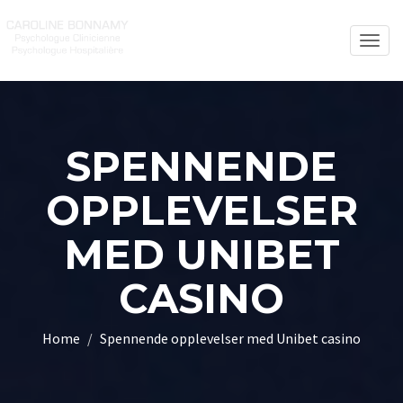
Toggl
naviga
SPENNENDE
OPPLEVELSER
MED UNIBET
CASINO
Home
Spennende opplevelser med Unibet casino