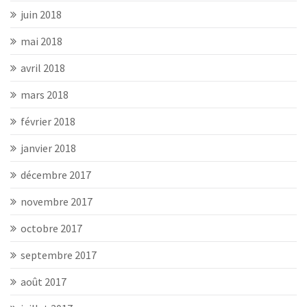
juin 2018
mai 2018
avril 2018
mars 2018
février 2018
janvier 2018
décembre 2017
novembre 2017
octobre 2017
septembre 2017
août 2017