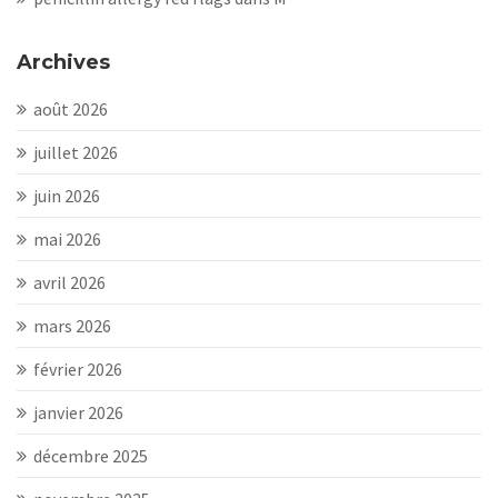
Archives
août 2026
juillet 2026
juin 2026
mai 2026
avril 2026
mars 2026
février 2026
janvier 2026
décembre 2025