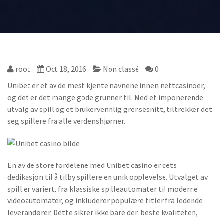
root
Oct 18, 2016
Non classé
0
Unibet er et av de mest kjente navnene innen nettcasinoer,
og det er det mange gode grunner til. Med et imponerende
utvalg av spill og et brukervennlig grensesnitt, tiltrekker det
seg spillere fra alle verdenshjørner.
En av de store fordelene med
Unibet casino
er dets
dedikasjon til å tilby spillere en unik opplevelse. Utvalget av
spill er variert, fra klassiske spilleautomater til moderne
videoautomater, og inkluderer populære titler fra ledende
leverandører. Dette sikrer ikke bare den beste kvaliteten,