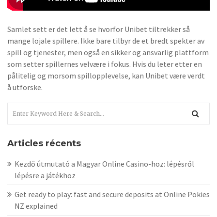
Samlet sett er det lett å se hvorfor Unibet tiltrekker så
mange lojale spillere. Ikke bare tilbyr de et bredt spekter av
spill og tjenester, men også en sikker og ansvarlig plattform
som setter spillernes velvære i fokus. Hvis du leter etter en
pålitelig og morsom spillopplevelse, kan Unibet være verdt
å utforske.
Articles récents
Kezdő útmutató a Magyar Online Casino-hoz: lépésről
lépésre a játékhoz
Get ready to play: fast and secure deposits at Online Pokies
NZ explained