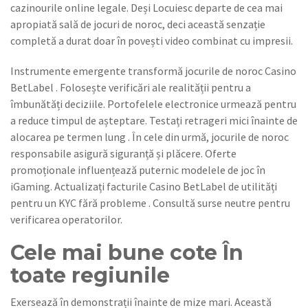
cazinourile online legale. Deși Locuiesc departe de cea mai
apropiată sală de jocuri de noroc, deci această senzație
completă a durat doar în povești video combinat cu impresii.
Instrumente emergente transformă jocurile de noroc
Casino
BetLabel
. Folosește verificări ale realității pentru a
îmbunătăți deciziile. Portofelele electronice urmează pentru
a reduce timpul de așteptare. Testați retrageri mici înainte de
alocarea pe termen lung . În cele din urmă, jocurile de noroc
responsabile asigură siguranță și plăcere. Oferte
promoționale influențează puternic modelele de joc în
iGaming. Actualizați facturile Casino BetLabel de utilități
pentru un KYC fără probleme . Consultă surse neutre pentru
verificarea operatorilor.
Cele mai bune cote În
toate regiunile
Exersează în demonstrații înainte de mize mari. Această