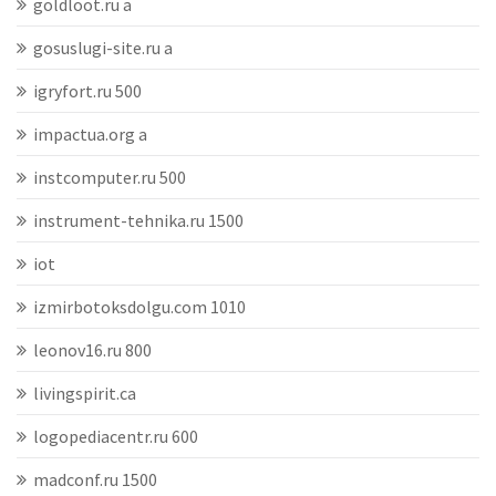
goldloot.ru a
gosuslugi-site.ru a
igryfort.ru 500
impactua.org a
instcomputer.ru 500
instrument-tehnika.ru 1500
iot
izmirbotoksdolgu.com 1010
leonov16.ru 800
livingspirit.ca
logopediacentr.ru 600
madconf.ru 1500