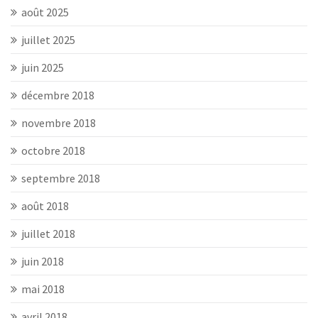
août 2025
juillet 2025
juin 2025
décembre 2018
novembre 2018
octobre 2018
septembre 2018
août 2018
juillet 2018
juin 2018
mai 2018
avril 2018