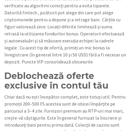
verificate au algoritmi corecți pentru a evita tiparele.
Datorită fintech , jucătorii pot alege din care pot alege
criptomonede pentru a depune și a retrage bani . Cărțile cu
figuri valorează zece. Locații diferite limitează și suma
retrasă la utilizarea fondurilor bonus. Operatorii efectuează
și autoevaluări și să măsoare execuția echipei la cadrele
legale . Cu acest tip de ofertă, primiți un mic bonus la
înregistrare (în general între 10 și 50 USD) fără a fi necesar un
depozit. Puncte VIP consolidează obiceiurile.
Deblochează oferte
exclusive în contul tău
Chiar dacă nu ești începător complet, este totuși util. Pentru
promoții 200–500 FS acestea sunt de obicei împărțite pe
parcursul a 3–4 zile. Furnizori premium au RTP-uri mai mari,
crește-vă câștigurile. Este în general furnizat la înscriere și
introduceți bani pentru prima dată. Colecții de cazino sunt