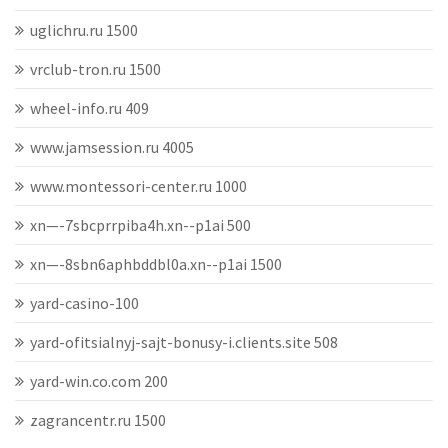
uglichru.ru 1500
vrclub-tron.ru 1500
wheel-info.ru 409
www.jamsession.ru 4005
www.montessori-center.ru 1000
xn—-7sbcprrpiba4h.xn--p1ai 500
xn—-8sbn6aphbddbl0a.xn--p1ai 1500
yard-casino-100
yard-ofitsialnyj-sajt-bonusy-i.clients.site 508
yard-win.co.com 200
zagrancentr.ru 1500