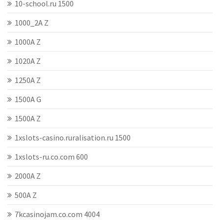
10-school.ru 1500
1000_2A Z
1000A Z
1020A Z
1250A Z
1500A G
1500A Z
1xslots-casino.ruralisation.ru 1500
1xslots-ru.co.com 600
2000A Z
500A Z
7kcasinojam.co.com 4004