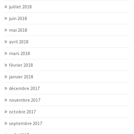
juillet 2018
juin 2018
mai 2018
avril 2018
mars 2018
février 2018
janvier 2018
décembre 2017
novembre 2017
octobre 2017
septembre 2017