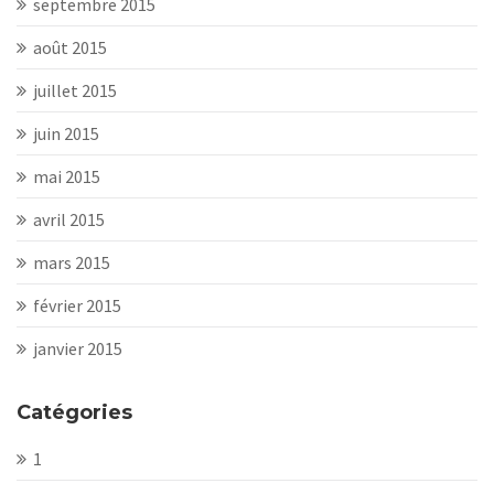
septembre 2015
août 2015
juillet 2015
juin 2015
mai 2015
avril 2015
mars 2015
février 2015
janvier 2015
Catégories
1