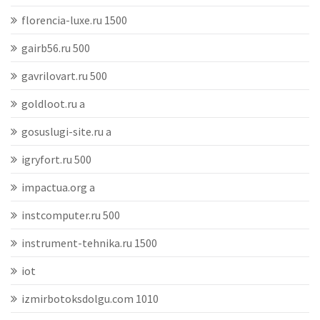
florencia-luxe.ru 1500
gairb56.ru 500
gavrilovart.ru 500
goldloot.ru a
gosuslugi-site.ru a
igryfort.ru 500
impactua.org a
instcomputer.ru 500
instrument-tehnika.ru 1500
iot
izmirbotoksdolgu.com 1010