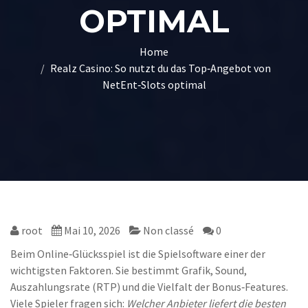
OPTIMAL
Home
Realz Casino: So nutzt du das Top‑Angebot von
NetEnt‑Slots optimal
root
Mai 10, 2026
Non classé
0
Beim Online‑Glücksspiel ist die Spielsoftware einer der
wichtigsten Faktoren. Sie bestimmt Grafik, Sound,
Auszahlungsrate (RTP) und die Vielfalt der Bonus‑Features.
Viele Spieler fragen sich:
Welcher Anbieter liefert die besten