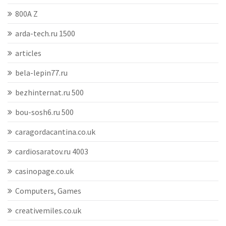
800A Z
arda-tech.ru 1500
articles
bela-lepin77.ru
bezhinternat.ru 500
bou-sosh6.ru 500
caragordacantina.co.uk
cardiosaratov.ru 4003
casinopage.co.uk
Computers, Games
creativemiles.co.uk