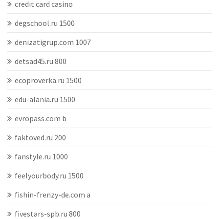
credit card casino
degschool.ru 1500
denizatigrup.com 1007
detsad45.ru 800
ecoproverka.ru 1500
edu-alania.ru 1500
evropass.com b
faktoved.ru 200
fanstyle.ru 1000
feelyourbody.ru 1500
fishin-frenzy-de.com a
fivestars-spb.ru 800