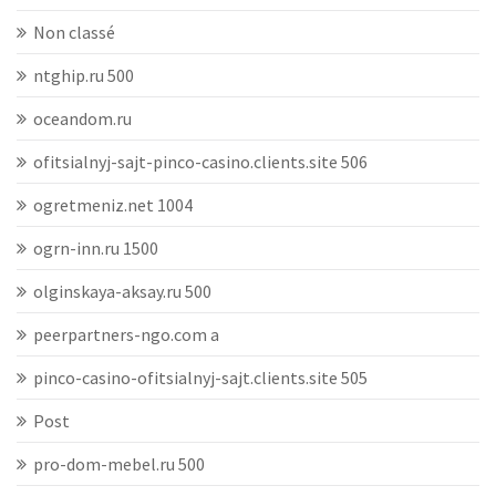
Non classé
ntghip.ru 500
oceandom.ru
ofitsialnyj-sajt-pinco-casino.clients.site 506
ogretmeniz.net 1004
ogrn-inn.ru 1500
olginskaya-aksay.ru 500
peerpartners-ngo.com a
pinco-casino-ofitsialnyj-sajt.clients.site 505
Post
pro-dom-mebel.ru 500