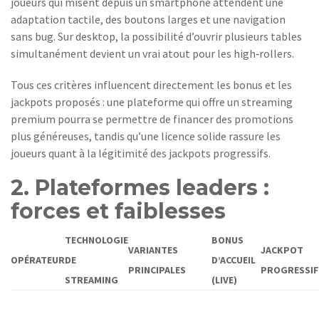
joueurs qui misent depuis un smartphone attendent une
adaptation tactile, des boutons larges et une navigation
sans bug. Sur desktop, la possibilité d’ouvrir plusieurs tables
simultanément devient un vrai atout pour les high‑rollers.
Tous ces critères influencent directement les bonus et les
jackpots proposés : une plateforme qui offre un streaming
premium pourra se permettre de financer des promotions
plus généreuses, tandis qu’une licence solide rassure les
joueurs quant à la légitimité des jackpots progressifs.
2. Plateformes leaders :
forces et faiblesses
TECHNOLOGIE
BONUS
VARIANTES
JACKPOT
OPÉRATEUR
DE
D’ACCUEIL
PRINCIPALES
PROGRESSIF
STREAMING
(LIVE)