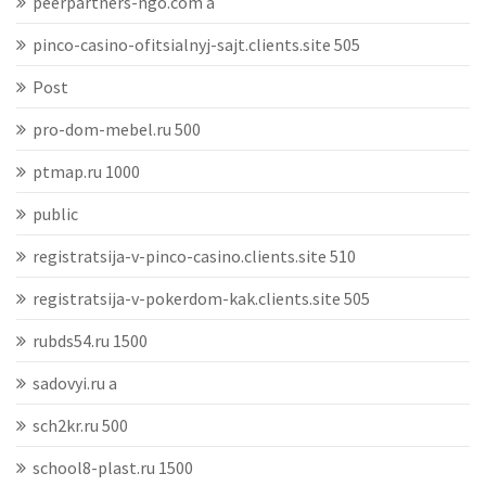
peerpartners-ngo.com a
pinco-casino-ofitsialnyj-sajt.clients.site 505
Post
pro-dom-mebel.ru 500
ptmap.ru 1000
public
registratsija-v-pinco-casino.clients.site 510
registratsija-v-pokerdom-kak.clients.site 505
rubds54.ru 1500
sadovyi.ru a
sch2kr.ru 500
school8-plast.ru 1500