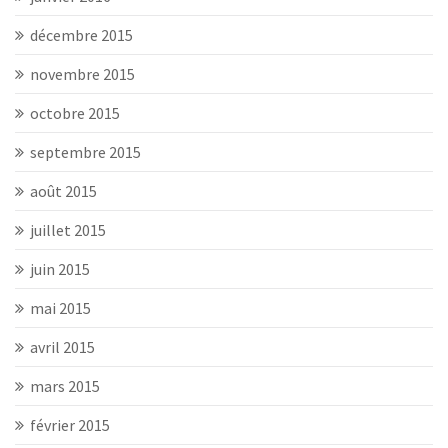
décembre 2015
novembre 2015
octobre 2015
septembre 2015
août 2015
juillet 2015
juin 2015
mai 2015
avril 2015
mars 2015
février 2015