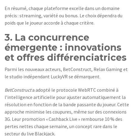
En résumé, chaque plateforme excelle dans un domaine
précis : streaming, variété ou bonus. Le choix dépendra du
poids que le joueur accorde à chaque critère.
3. La concurrence
émergente : innovations
et offres différenciatrices
Parmi les nouveaux acteurs, BetConstruct, Relax Gaming et
le studio indépendant LuckyVR se démarquent.
BetConstruct
a adopté le protocole WebRTC combiné à
l’intelligence artificielle pour ajuster automatiquement la
résolution en fonction de la bande passante du joueur. Cette
approche minimise les coupures, même sur des connexions
3G. Leur promotion « Cashback Live » rembourse 10 % des
pertes nettes chaque semaine, un concept rare dans le
secteur du live Blackjack.