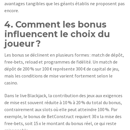
avantages tangibles que les géants établis ne proposent pas
encore.
4. Comment les bonus
influencent le choix du
joueur ?
Les bonus se déclinent en plusieurs formes : match de dépôt,
free‑bets, reload et programmes de fidélité. Un match de
dépôt de 200 % sur 100 € représente 300 € de capital de jeu,
mais les conditions de mise varient fortement selon le
casino.
Dans le live Blackjack, la contribution des jeux aux exigences
de mise est souvent réduite à 10 % à 20 % du total du bonus,
contrairement aux slots où elle peut atteindre 100 %. Par
exemple, le bonus de BetConstruct requiert 30 x la mise des
free‑bets, soit 15 x le montant du bonus réel, ce qui reste