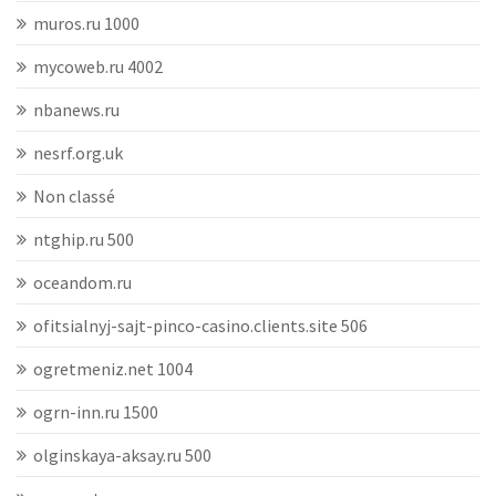
muros.ru 1000
mycoweb.ru 4002
nbanews.ru
nesrf.org.uk
Non classé
ntghip.ru 500
oceandom.ru
ofitsialnyj-sajt-pinco-casino.clients.site 506
ogretmeniz.net 1004
ogrn-inn.ru 1500
olginskaya-aksay.ru 500