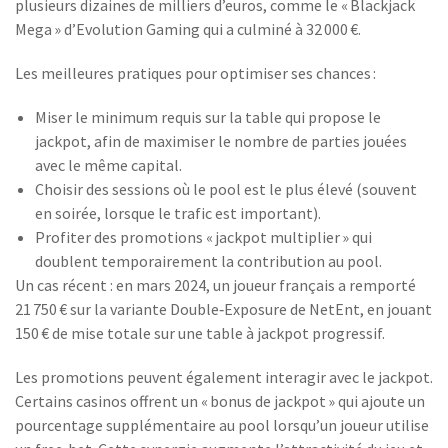
plusieurs dizaines de milliers d’euros, comme le « Blackjack
Mega » d’Evolution Gaming qui a culminé à 32 000 €.
Les meilleures pratiques pour optimiser ses chances :
Miser le minimum requis sur la table qui propose le
jackpot, afin de maximiser le nombre de parties jouées
avec le même capital.
Choisir des sessions où le pool est le plus élevé (souvent
en soirée, lorsque le trafic est important).
Profiter des promotions « jackpot multiplier » qui
doublent temporairement la contribution au pool.
Un cas récent : en mars 2024, un joueur français a remporté
21 750 € sur la variante Double‑Exposure de NetEnt, en jouant
150 € de mise totale sur une table à jackpot progressif.
Les promotions peuvent également interagir avec le jackpot.
Certains casinos offrent un « bonus de jackpot » qui ajoute un
pourcentage supplémentaire au pool lorsqu’un joueur utilise