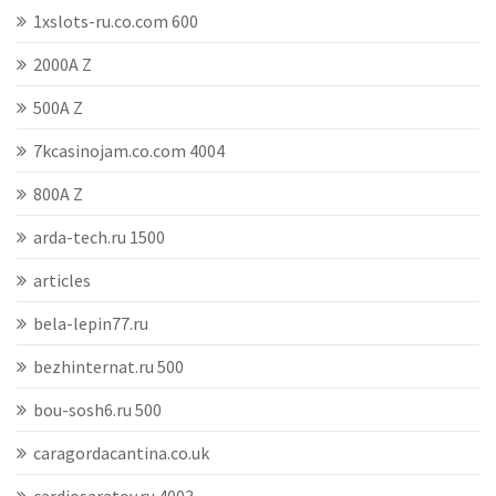
1xslots-ru.co.com 600
2000A Z
500A Z
7kcasinojam.co.com 4004
800A Z
arda-tech.ru 1500
articles
bela-lepin77.ru
bezhinternat.ru 500
bou-sosh6.ru 500
caragordacantina.co.uk