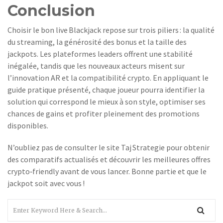
Conclusion
Choisir le bon live Blackjack repose sur trois piliers : la qualité
du streaming, la générosité des bonus et la taille des
jackpots. Les plateformes leaders offrent une stabilité
inégalée, tandis que les nouveaux acteurs misent sur
l’innovation AR et la compatibilité crypto. En appliquant le
guide pratique présenté, chaque joueur pourra identifier la
solution qui correspond le mieux à son style, optimiser ses
chances de gains et profiter pleinement des promotions
disponibles.
N’oubliez pas de consulter le site Taj Strategie pour obtenir
des comparatifs actualisés et découvrir les meilleures offres
crypto‑friendly avant de vous lancer. Bonne partie et que le
jackpot soit avec vous !