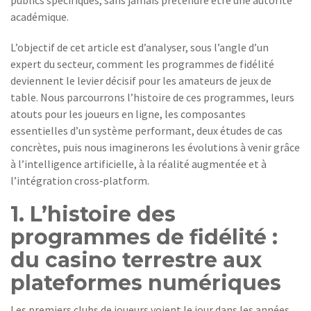
publics spécifiques, sans jamais prétendre être une autorité
académique.
L’objectif de cet article est d’analyser, sous l’angle d’un
expert du secteur, comment les programmes de fidélité
deviennent le levier décisif pour les amateurs de jeux de
table. Nous parcourrons l’histoire de ces programmes, leurs
atouts pour les joueurs en ligne, les composantes
essentielles d’un système performant, deux études de cas
concrètes, puis nous imaginerons les évolutions à venir grâce
à l’intelligence artificielle, à la réalité augmentée et à
l’intégration cross‑platform.
1. L’histoire des
programmes de fidélité :
du casino terrestre aux
plateformes numériques
Les premiers clubs de joueurs voient le jour dans les années