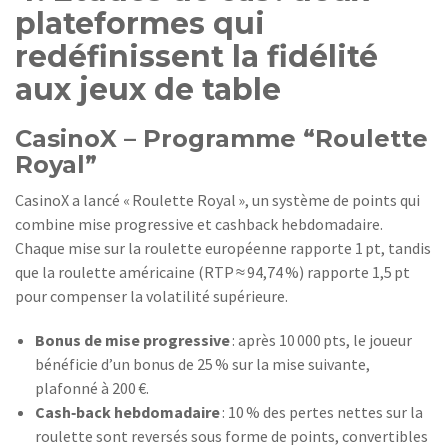
plateformes qui
redéfinissent la fidélité
aux jeux de table
CasinoX – Programme “Roulette
Royal”
CasinoX a lancé « Roulette Royal », un système de points qui
combine mise progressive et cashback hebdomadaire.
Chaque mise sur la roulette européenne rapporte 1 pt, tandis
que la roulette américaine (RTP ≈ 94,74 %) rapporte 1,5 pt
pour compenser la volatilité supérieure.
Bonus de mise progressive
: après 10 000 pts, le joueur
bénéficie d’un bonus de 25 % sur la mise suivante,
plafonné à 200 €.
Cash‑back hebdomadaire
: 10 % des pertes nettes sur la
roulette sont reversés sous forme de points, convertibles