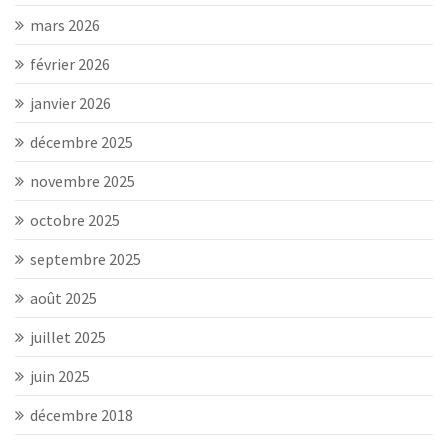
mars 2026
février 2026
janvier 2026
décembre 2025
novembre 2025
octobre 2025
septembre 2025
août 2025
juillet 2025
juin 2025
décembre 2018