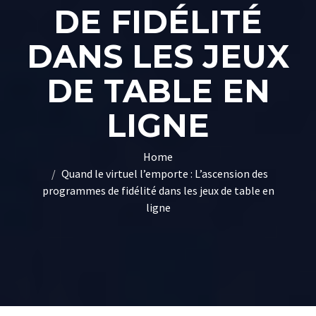
DE FIDÉLITÉ
DANS LES JEUX
DE TABLE EN
LIGNE
Home
Quand le virtuel l’emporte : L’ascension des
programmes de fidélité dans les jeux de table en
ligne