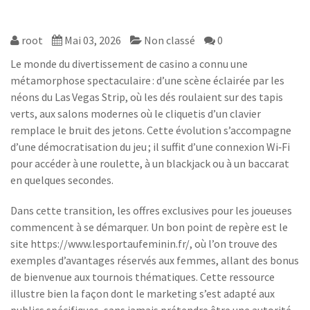
root
Mai 03, 2026
Non classé
0
Le monde du divertissement de casino a connu une
métamorphose spectaculaire : d’une scène éclairée par les
néons du Las Vegas Strip, où les dés roulaient sur des tapis
verts, aux salons modernes où le cliquetis d’un clavier
remplace le bruit des jetons. Cette évolution s’accompagne
d’une démocratisation du jeu ; il suffit d’une connexion Wi‑Fi
pour accéder à une roulette, à un blackjack ou à un baccarat
en quelques secondes.
Dans cette transition, les offres exclusives pour les joueuses
commencent à se démarquer. Un bon point de repère est le
site
https://www.lesportaufeminin.fr/
, où l’on trouve des
exemples d’avantages réservés aux femmes, allant des bonus
de bienvenue aux tournois thématiques. Cette ressource
illustre bien la façon dont le marketing s’est adapté aux