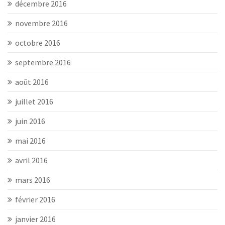
décembre 2016
novembre 2016
octobre 2016
septembre 2016
août 2016
juillet 2016
juin 2016
mai 2016
avril 2016
mars 2016
février 2016
janvier 2016