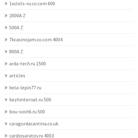
1xslots-ru.co.com 600
2000A Z
500A Z
7kcasinojam.co.com 4004
800A Z
arda-tech.ru 1500
articles
bela-lepin77.ru
bezhinternat.ru 500
bou-sosh6.ru 500
caragordacantina.co.uk
cardiosaratov.ru 4003