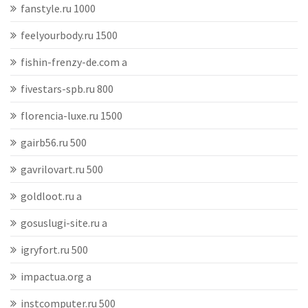
fanstyle.ru 1000
feelyourbody.ru 1500
fishin-frenzy-de.com a
fivestars-spb.ru 800
florencia-luxe.ru 1500
gairb56.ru 500
gavrilovart.ru 500
goldloot.ru a
gosuslugi-site.ru a
igryfort.ru 500
impactua.org a
instcomputer.ru 500