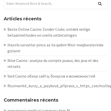
Articles récents
Beste Online Casino Zonder Cruks: ontdek veilige
betaalmethoden en snelle uitbetalingen
Hazırkı sərvətlər pinco az ilə qədim Misir məqbərələrində
gizlənir
Nine Casino : analyse du compte joueur, des jeux et des
retraits
Yard Casino обзор сайта, бонусов и возможностей
Rozmanité_kurzy_a_jazyková_příprava_s_https_czechcoll
Commentaires récents
pneumonia medical summary
dans
M