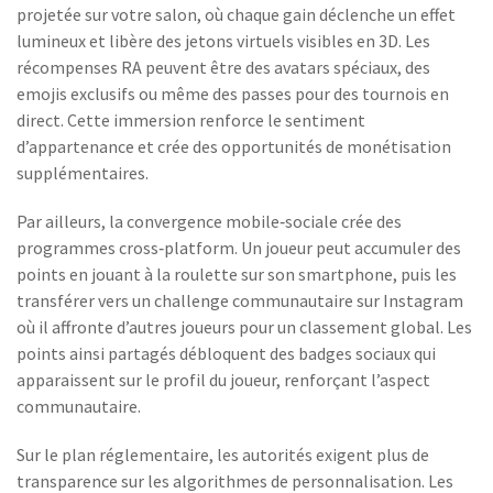
projetée sur votre salon, où chaque gain déclenche un effet
lumineux et libère des jetons virtuels visibles en 3D. Les
récompenses RA peuvent être des avatars spéciaux, des
emojis exclusifs ou même des passes pour des tournois en
direct. Cette immersion renforce le sentiment
d’appartenance et crée des opportunités de monétisation
supplémentaires.
Par ailleurs, la convergence mobile‑sociale crée des
programmes cross‑platform. Un joueur peut accumuler des
points en jouant à la roulette sur son smartphone, puis les
transférer vers un challenge communautaire sur Instagram
où il affronte d’autres joueurs pour un classement global. Les
points ainsi partagés débloquent des badges sociaux qui
apparaissent sur le profil du joueur, renforçant l’aspect
communautaire.
Sur le plan réglementaire, les autorités exigent plus de
transparence sur les algorithmes de personnalisation. Les