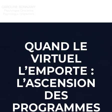
QUAND LE
VIRTUEL
L’EMPORTE :
L’ASCENSION
DES
PROGRAMMES