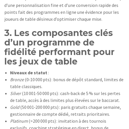
d’une personnalisation fine et d’une conversion rapide des
points fait des programmes en ligne une évidence pour les
joueurs de table désireux d’optimiser chaque mise.
3. Les composantes clés
d’un programme de
fidélité performant pour
les jeux de table
Niveaux de statut
:
Bronze
(0‑10 000 pts) : bonus de dépôt standard, limites de
table classiques.
Silver
(10 001‑50 000 pts) : cash‑back de 5 % sur les pertes
de table, accès à des limites plus élevées sur le baccarat.
Gold
(50 001‑200 000 pts) : paris gratuits chaque semaine,
gestionnaire de compte dédié, retraits prioritaires.
Platinum
(>200 000 pts) : invitation à des tournois
exclusifs, coaching stratégique en direct, bonus de