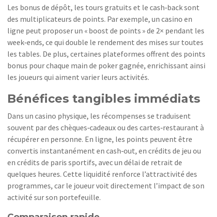
Les bonus de dépôt, les tours gratuits et le cash‑back sont
des multiplicateurs de points. Par exemple, un casino en
ligne peut proposer un « boost de points » de 2× pendant les
week‑ends, ce qui double le rendement des mises sur toutes
les tables. De plus, certaines plateformes offrent des points
bonus pour chaque main de poker gagnée, enrichissant ainsi
les joueurs qui aiment varier leurs activités.
Bénéfices tangibles immédiats
Dans un casino physique, les récompenses se traduisent
souvent par des chèques‑cadeaux ou des cartes‑restaurant à
récupérer en personne. En ligne, les points peuvent être
convertis instantanément en cash‑out, en crédits de jeu ou
en crédits de paris sportifs, avec un délai de retrait de
quelques heures. Cette liquidité renforce l’attractivité des
programmes, car le joueur voit directement l’impact de son
activité sur son portefeuille.