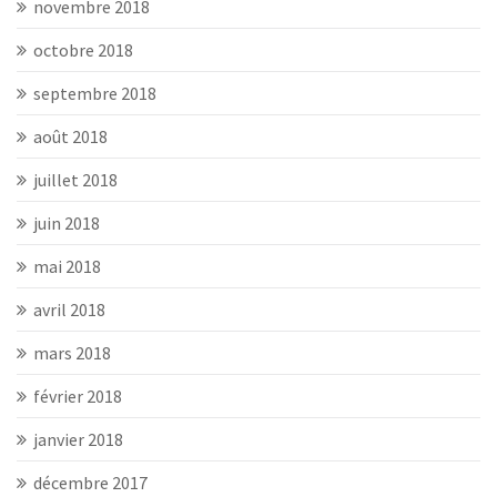
novembre 2018
octobre 2018
septembre 2018
août 2018
juillet 2018
juin 2018
mai 2018
avril 2018
mars 2018
février 2018
janvier 2018
décembre 2017