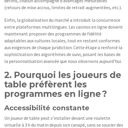
définis, chacun accompagné d’avantages mesurables
(retours de mise accrus, limites de retrait augmentées, etc.).
Enfin, la globalisation du marché a introduit la concurrence
entre plateformes multilingues. Les casinos en ligne doivent
maintenant proposer des programmes de fidélité
adaptables aux cultures locales, tout en restant conformes
aux exigences de chaque juridiction. Cette étape a renforcé la
sophistication des algorithmes de suivi, posant les bases de
la personnalisation avancée que nous observons aujourd’hui.
2. Pourquoi les joueurs de
table préfèrent les
programmes en ligne ?
Accessibilité constante
Un joueur de table peut s’installer devant une roulette
virtuelle à 3 h du matin depuis son canapé, sans se soucier des