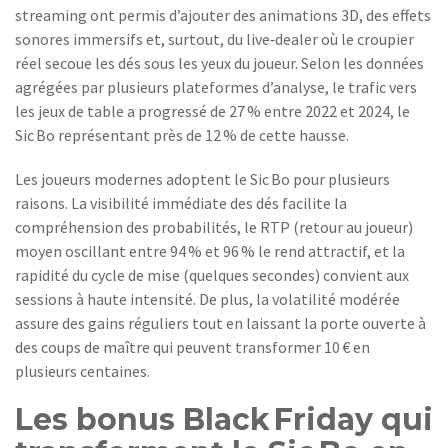
streaming ont permis d’ajouter des animations 3D, des effets
sonores immersifs et, surtout, du live‑dealer où le croupier
réel secoue les dés sous les yeux du joueur. Selon les données
agrégées par plusieurs plateformes d’analyse, le trafic vers
les jeux de table a progressé de 27 % entre 2022 et 2024, le
Sic Bo représentant près de 12 % de cette hausse.
Les joueurs modernes adoptent le Sic Bo pour plusieurs
raisons. La visibilité immédiate des dés facilite la
compréhension des probabilités, le RTP (retour au joueur)
moyen oscillant entre 94 % et 96 % le rend attractif, et la
rapidité du cycle de mise (quelques secondes) convient aux
sessions à haute intensité. De plus, la volatilité modérée
assure des gains réguliers tout en laissant la porte ouverte à
des coups de maître qui peuvent transformer 10 € en
plusieurs centaines.
Les bonus Black Friday qui