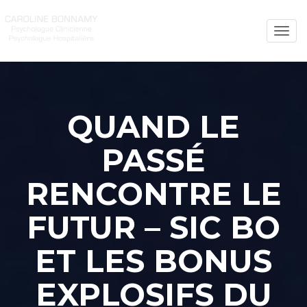
Toggl
naviga
QUAND LE
PASSÉ
RENCONTRE LE
FUTUR – SIC BO
ET LES BONUS
EXPLOSIFS DU