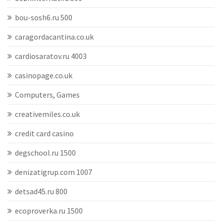
bou-sosh6.ru 500
caragordacantina.co.uk
cardiosaratov.ru 4003
casinopage.co.uk
Computers, Games
creativemiles.co.uk
credit card casino
degschool.ru 1500
denizatigrup.com 1007
detsad45.ru 800
ecoproverka.ru 1500