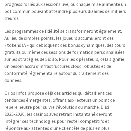
progressifs liés aux sessions live, où chaque mise alimente un
pot commun pouvant atteindre plusieurs dizaines de milliers
d’euros.
Les programmes de fidélité se transformeront également.
Au lieu de simples points, les joueurs accumuleront des
« tokens IA » qui débloquent des bonus dynamiques, des tours
gratuits ou même des sessions de formation personnalisées
sur les stratégies de Sic Bo. Pour les opérateurs, cela signifie
un besoin accru d’infrastructures cloud robustes et de
conformité réglementaire autour du traitement des
données.
Orios Infos propose déjà des articles qui détaillent ces
tendances émergentes, offrant aux lecteurs un point de
repère neutre pour suivre l’évolution du marché. D’ici
2025‑2026, les casinos avec retrait instantané devront
intégrer ces technologies pour rester compétitifs et
répondre aux attentes d’une clientèle de plus en plus