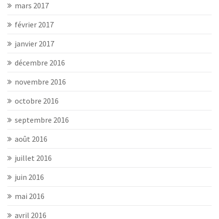
mars 2017
février 2017
janvier 2017
décembre 2016
novembre 2016
octobre 2016
septembre 2016
août 2016
juillet 2016
juin 2016
mai 2016
avril 2016