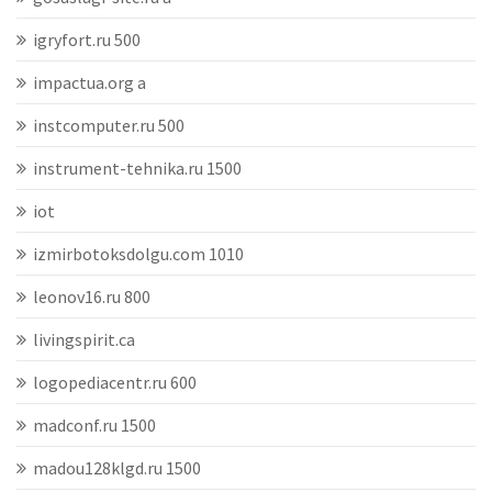
igryfort.ru 500
impactua.org a
instcomputer.ru 500
instrument-tehnika.ru 1500
iot
izmirbotoksdolgu.com 1010
leonov16.ru 800
livingspirit.ca
logopediacentr.ru 600
madconf.ru 1500
madou128klgd.ru 1500