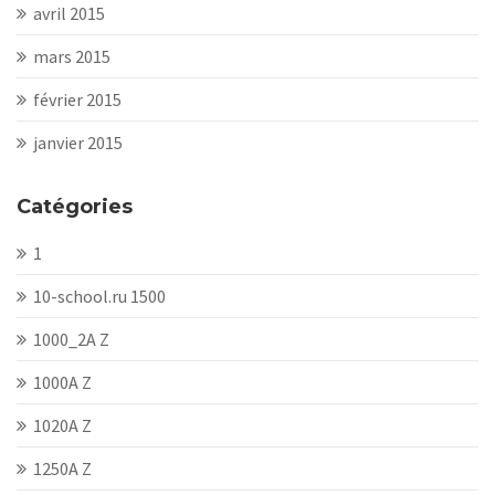
avril 2015
mars 2015
février 2015
janvier 2015
Catégories
1
10-school.ru 1500
1000_2A Z
1000A Z
1020A Z
1250A Z