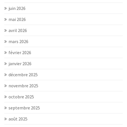
juin 2026
mai 2026
avril 2026
mars 2026
février 2026
janvier 2026
décembre 2025
novembre 2025
octobre 2025
septembre 2025
août 2025