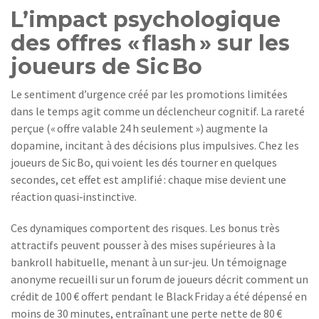
L’impact psychologique
des offres « flash » sur les
joueurs de Sic Bo
Le sentiment d’urgence créé par les promotions limitées
dans le temps agit comme un déclencheur cognitif. La rareté
perçue (« offre valable 24 h seulement ») augmente la
dopamine, incitant à des décisions plus impulsives. Chez les
joueurs de Sic Bo, qui voient les dés tourner en quelques
secondes, cet effet est amplifié : chaque mise devient une
réaction quasi‑instinctive.
Ces dynamiques comportent des risques. Les bonus très
attractifs peuvent pousser à des mises supérieures à la
bankroll habituelle, menant à un sur‑jeu. Un témoignage
anonyme recueilli sur un forum de joueurs décrit comment un
crédit de 100 € offert pendant le Black Friday a été dépensé en
moins de 30 minutes, entraînant une perte nette de 80 €