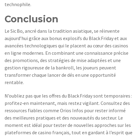
technophile.
Conclusion
Le Sic Bo, ancré dans la tradition asiatique, se réinvente
aujourd’hui grâce aux bonus explosifs du Black Friday et aux
avancées technologiques qui le placent au cœur des casinos
en ligne modernes. En combinant une connaissance précise
des promotions, des stratégies de mise adaptées et une
gestion rigoureuse de la bankroll, les joueurs peuvent
transformer chaque lancer de dés en une opportunité
rentable.
N’oubliez pas que les offres du Black Friday sont temporaires :
profitez‑en maintenant, mais restez vigilant. Consultez des
ressources fiables comme Orios Infos pour rester informé
des meilleures pratiques et des nouveautés du secteur. Le
moment est idéal pour tester de nouvelles approches sur les
plateformes de casino français, tout en gardant à l’esprit que