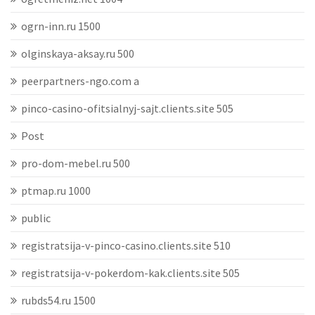
ogrn-inn.ru 1500
olginskaya-aksay.ru 500
peerpartners-ngo.com a
pinco-casino-ofitsialnyj-sajt.clients.site 505
Post
pro-dom-mebel.ru 500
ptmap.ru 1000
public
registratsija-v-pinco-casino.clients.site 510
registratsija-v-pokerdom-kak.clients.site 505
rubds54.ru 1500