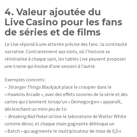
4. Valeur ajoutée du
Live Casino pour les fans
de séries et de films
Le Live répond à une attente précise des fans : la continuité
narrative. Contrairement aux slots, où l’histoire se
réinitialise à chaque spin, les tables Live peuvent proposer
une trame qui évolue d’une session à l’autre.
Exemples concrets :
–
Stranger Things Blackjack
place le croupier dans le
« Hawkins Arcade », avec des effets sonores de la série et des
cartes qui s’animent lorsqu’un « Demogorgon » apparaît,
déclenchant un mini‑jeu de tir.
–
Breaking Bad Poker
utilise le laboratoire de Walter White
comme décor, et chaque main gagnante débloque un
« Batch » qui augmente le multiplicateur de mise de 0,5 x