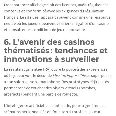
transparence : affichage clair des licences, audit régulier des
contenus et conformité avec les exigences du régulateur
français. Le site Cesr apparaît souvent comme une ressource
neutre où les joueurs peuvent vérifier la légalité d’un casino
et consulter les conditions de jeu responsable.
6. L’avenir des casinos
thématisés : tendances et
innovations à surveiller
La réalité augmentée (RA) ouvre la porte à des expériences
où le joueur voit le décor de
Mission Impossible
se superposer
à son salon via son smartphone. Des prototypes déjà testés
permettent de toucher des objets virtuels (bombes,
artefacts) pendant une partie de roulette.
L’intelligence artificielle, quant à elle, pourra générer des
scénarios personnalisés en fonction du profil du joueur.