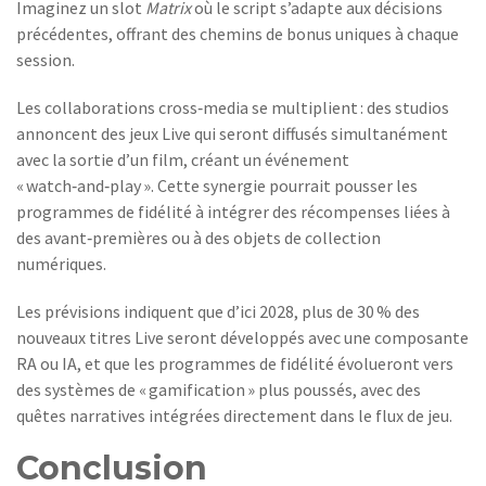
Imaginez un slot
Matrix
où le script s’adapte aux décisions
précédentes, offrant des chemins de bonus uniques à chaque
session.
Les collaborations cross‑media se multiplient : des studios
annoncent des jeux Live qui seront diffusés simultanément
avec la sortie d’un film, créant un événement
« watch‑and‑play ». Cette synergie pourrait pousser les
programmes de fidélité à intégrer des récompenses liées à
des avant‑premières ou à des objets de collection
numériques.
Les prévisions indiquent que d’ici 2028, plus de 30 % des
nouveaux titres Live seront développés avec une composante
RA ou IA, et que les programmes de fidélité évolueront vers
des systèmes de « gamification » plus poussés, avec des
quêtes narratives intégrées directement dans le flux de jeu.
Conclusion