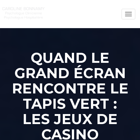
Toggl
naviga
QUAND LE
GRAND ÉCRAN
RENCONTRE LE
TAPIS VERT :
LES JEUX DE
CASINO