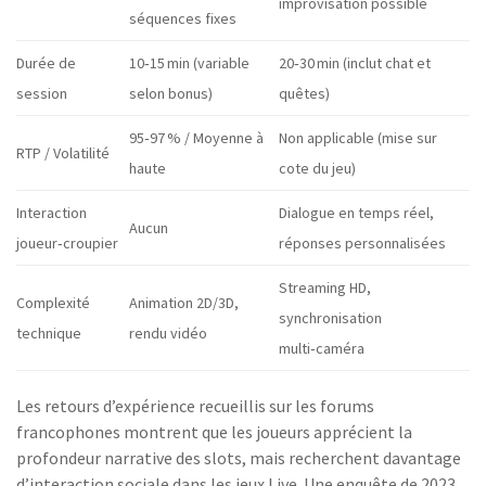
improvisation possible
séquences fixes
Durée de
10‑15 min (variable
20‑30 min (inclut chat et
session
selon bonus)
quêtes)
95‑97 % / Moyenne à
Non applicable (mise sur
RTP / Volatilité
haute
cote du jeu)
Interaction
Dialogue en temps réel,
Aucun
joueur‑croupier
réponses personnalisées
Streaming HD,
Complexité
Animation 2D/3D,
synchronisation
technique
rendu vidéo
multi‑caméra
Les retours d’expérience recueillis sur les forums
francophones montrent que les joueurs apprécient la
profondeur narrative des slots, mais recherchent davantage
d’interaction sociale dans les jeux Live. Une enquête de 2023