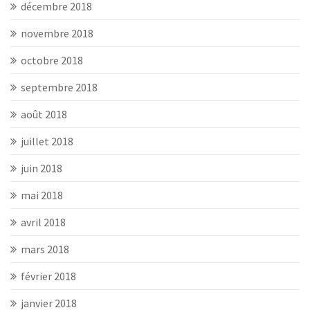
décembre 2018
novembre 2018
octobre 2018
septembre 2018
août 2018
juillet 2018
juin 2018
mai 2018
avril 2018
mars 2018
février 2018
janvier 2018