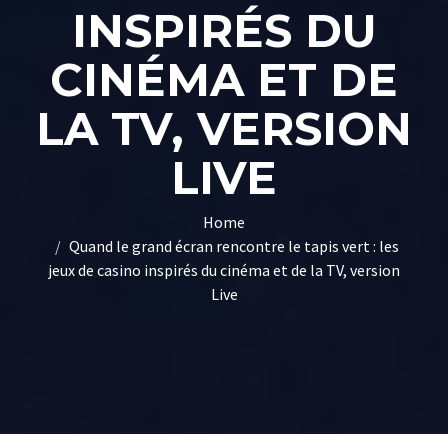
INSPIRÉS DU
CINÉMA ET DE
LA TV, VERSION
LIVE
Home
Quand le grand écran rencontre le tapis vert : les
jeux de casino inspirés du cinéma et de la TV, version
Live