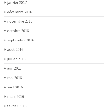
janvier 2017
décembre 2016
novembre 2016
octobre 2016
septembre 2016
août 2016
juillet 2016
juin 2016
mai 2016
avril 2016
mars 2016
février 2016