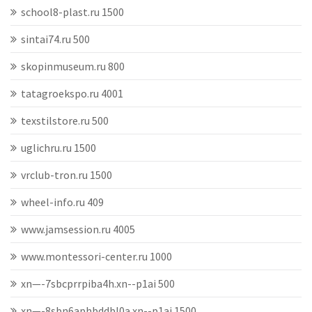
school8-plast.ru 1500
sintai74.ru 500
skopinmuseum.ru 800
tatagroekspo.ru 4001
texstilstore.ru 500
uglichru.ru 1500
vrclub-tron.ru 1500
wheel-info.ru 409
www.jamsession.ru 4005
www.montessori-center.ru 1000
xn—-7sbcprrpiba4h.xn--p1ai 500
xn—-8sbn6aphbddbl0a.xn--p1ai 1500