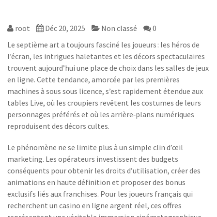
root
Déc 20, 2025
Non classé
0
Le septième art a toujours fasciné les joueurs : les héros de
l’écran, les intrigues haletantes et les décors spectaculaires
trouvent aujourd’hui une place de choix dans les salles de jeux
en ligne. Cette tendance, amorcée par les premières
machines à sous sous licence, s’est rapidement étendue aux
tables Live, où les croupiers revêtent les costumes de leurs
personnages préférés et où les arrière‑plans numériques
reproduisent des décors cultes.
Le phénomène ne se limite plus à un simple clin d’œil
marketing. Les opérateurs investissent des budgets
conséquents pour obtenir les droits d’utilisation, créer des
animations en haute définition et proposer des bonus
exclusifs liés aux franchises. Pour les joueurs français qui
recherchent un casino en ligne argent réel, ces offres