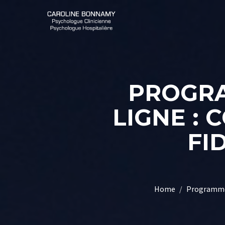
PROGRA
LIGNE :
FI
Home
Programme 