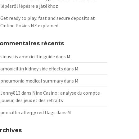
lépésről lépésre a játékhoz
Get ready to play: fast and secure deposits at
Online Pokies NZ explained
ommentaires récents
sinusitis amoxicillin guide
dans
M
amoxicillin kidney side effects
dans
M
pneumonia medical summary
dans
M
Jenny813
dans
Nine Casino : analyse du compte
joueur, des jeux et des retraits
penicillin allergy red flags
dans
M
rchives