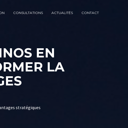
ON
CONSULTATIONS
ACTUALITÉS
CONTACT
INOS EN
ORMER LA
GES
antages stratégiques