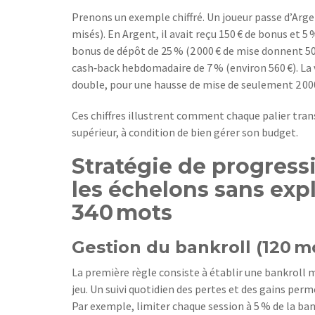
Prenons un exemple chiffré. Un joueur passe d’Argen
misés). En Argent, il avait reçu 150 € de bonus et 5 %
bonus de dépôt de 25 % (2 000 € de mise donnent 500
cash‑back hebdomadaire de 7 % (environ 560 €). La va
double, pour une hausse de mise de seulement 2 000
Ces chiffres illustrent comment chaque palier tra
supérieur, à condition de bien gérer son budget.
Stratégie de progres
les échelons sans exp
340 mots
Gestion du bankroll (120 m
La première règle consiste à établir une bankroll m
jeu. Un suivi quotidien des pertes et des gains perm
Par exemple, limiter chaque session à 5 % de la ban