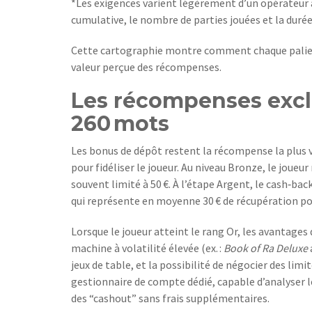
*Les exigences varient légèrement d’un opérateur 
cumulative, le nombre de parties jouées et la durée
Cette cartographie montre comment chaque palier 
valeur perçue des récompenses.
Les récompenses exclu
260 mots
Les bonus de dépôt restent la récompense la plus v
pour fidéliser le joueur. Au niveau Bronze, le joueu
souvent limité à 50 €. À l’étape Argent, le cash‑bac
qui représente en moyenne 30 € de récupération po
Lorsque le joueur atteint le rang Or, les avantages 
machine à volatilité élevée (ex. :
Book of Ra Deluxe
jeux de table, et la possibilité de négocier des lim
gestionnaire de compte dédié, capable d’analyser le
des “cashout” sans frais supplémentaires.