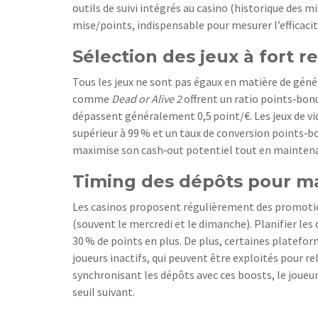
outils de suivi intégrés au casino (historique des mi
mise/points, indispensable pour mesurer l’efficaci
Sélection des jeux à fort 
Tous les jeux ne sont pas égaux en matière de génér
comme
Dead or Alive 2
offrent un ratio points‑bonus
dépassent généralement 0,5 point/€. Les jeux de v
supérieur à 99 % et un taux de conversion points‑bon
maximise son cash‑out potentiel tout en maintena
Timing des dépôts pour ma
Les casinos proposent régulièrement des promotion
(souvent le mercredi et le dimanche). Planifier le
30 % de points en plus. De plus, certaines platefo
joueurs inactifs, qui peuvent être exploités pour r
synchronisant les dépôts avec ces boosts, le joueu
seuil suivant.