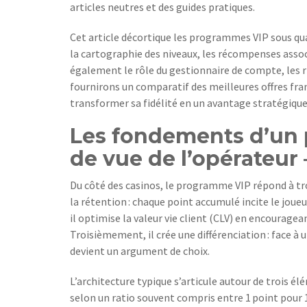
articles neutres et des guides pratiques.
Cet article décortique les programmes VIP sous qua
la cartographie des niveaux, les récompenses assoc
également le rôle du gestionnaire de compte, les r
fournirons un comparatif des meilleures offres fra
transformer sa fidélité en un avantage stratégique
Les fondements d’un 
de vue de l’opérateur
Du côté des casinos, le programme VIP répond à tr
la rétention : chaque point accumulé incite le joue
il optimise la valeur vie client (CLV) en encourage
Troisièmement, il crée une différenciation : face à 
devient un argument de choix.
L’architecture typique s’articule autour de trois él
selon un ratio souvent compris entre 1 point pour 1