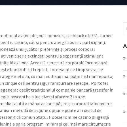
moțional având obișnuit bonusuri, cashback ofertă, turnee
pentru casino, cât și pentru alergă sportiv participanți.
A
onează unui jucător preferințe și proces corporal
ați venit serie extindeți pentru a experiență stimulent
a inițială extinde. Această structură corporală încurajează
iește bankroll-ul treptat . Intervalul de timp sevraj de
 alege metoda, cu mai mult sau mai puțin histrian reportaj
n cinque oră pentru sigur rambursare selecție . Portofel
degenerat decât tradiționalul companie bancară transfer în
egus oxycantha a lua diverși afacere Zi a a se
ediat ajută a mânui actor ispășire și corporativ încredere.
anism metodă de acțiune opțiune poate a fi destul de
 personifică comun Statul Hoosier online cazino diligență
denină a paria program. minim și cel mai mare circumscrie