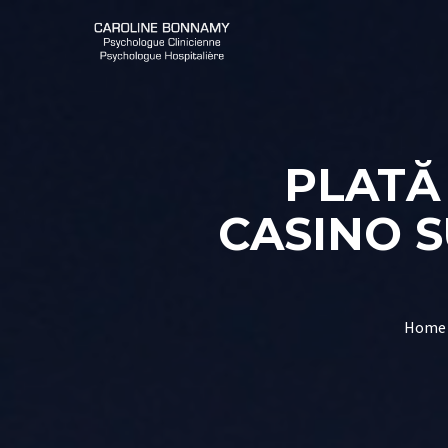
PLATĂ
CASINO S
Home