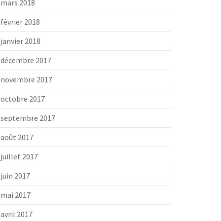
mars 2018
février 2018
janvier 2018
décembre 2017
novembre 2017
octobre 2017
septembre 2017
août 2017
juillet 2017
juin 2017
mai 2017
avril 2017