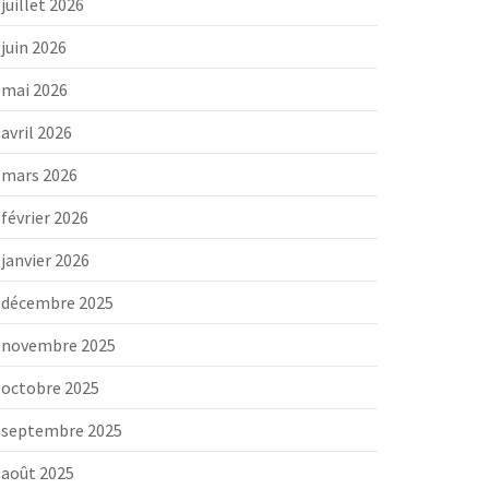
juillet 2026
juin 2026
mai 2026
avril 2026
mars 2026
février 2026
janvier 2026
décembre 2025
novembre 2025
octobre 2025
septembre 2025
août 2025