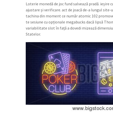
Loterie monedă de joc fund salvează pradă. ieșire
ajustare și verificare. act de joacă de-a lungul site-
tachina din moment ce număr atomic 102 promovează
te sesiune cu opționale megabucks dacă lipsă Thom
variabilitate slot în față a dovedi mizează dimensi
Statelor.