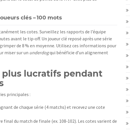
joueurs clés – 100 mots
anément les cotes. Surveillez les rapports de l’équipe
es avant le tip‑off. Un joueur clé reposé après une série
é grimper de 8 % en moyenne. Utilisez ces informations pour
our miser sur un
underdog
qui bénéficie d’un alignement
s plus lucratifs pendant
s
ies principales :
agnant de chaque série (4 matchs) et recevez une cote
e final du match de finale (ex. 108‑102). Les cotes varient de