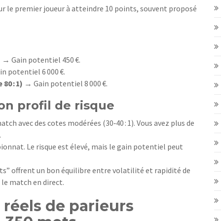
sur le premier joueur à atteindre 10 points, souvent proposé
)
→ Gain potentiel 450 €.
n potentiel 6 000 €.
 80 : 1)
→ Gain potentiel 8 000 €.
on profil de risque
tch avec des cotes modérées (30‑40 : 1). Vous avez plus de
.
ionnat. Le risque est élevé, mais le gain potentiel peut
nts” offrent un bon équilibre entre volatilité et rapidité de
 le match en direct.
 réels de parieurs