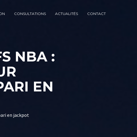
ON
CONSULTATIONS
ACTUALITÉS
CONTACT
S NBA :
UR
ARI EN
ari en jackpot