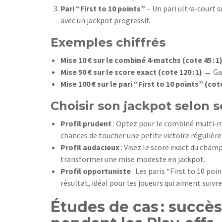
Pari “First to 10 points”
– Un pari ultra‑court 
avec un jackpot progressif.
Exemples chiffrés
Mise 10 € sur le combiné 4‑matchs (cote 45 : 1
Mise 50 € sur le score exact (cote 120 : 1)
→ Gai
Mise 100 € sur le pari “First to 10 points” (cote
Choisir son jackpot selon s
Profil prudent
: Optez pour le combiné multi‑ma
chances de toucher une petite victoire régulière
Profil audacieux
: Visez le score exact du champ
transformer une mise modeste en jackpot.
Profil opportuniste
: Les paris “First to 10 poi
résultat, idéal pour les joueurs qui aiment suivre
Études de cas : succès