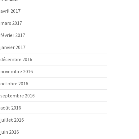
avril 2017
mars 2017
février 2017
janvier 2017
décembre 2016
novembre 2016
octobre 2016
septembre 2016
août 2016
juillet 2016
juin 2016