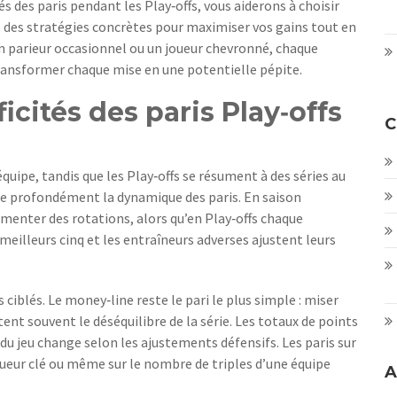
s des paris pendant les Play‑offs, vous aiderons à choisir
ns des stratégies concrètes pour maximiser vos gains tout en
n parieur occasionnel ou un joueur chevronné, chaque
transformer chaque mise en une potentielle pépite.
cités des paris Play‑offs
C
quipe, tandis que les Play‑offs se résument à des séries au
fie profondément la dynamique des paris. En saison
imenter des rotations, alors qu’en Play‑offs chaque
eilleurs cinq et les entraîneurs adverses ajustent leurs
 ciblés. Le money‑line reste le pari le plus simple : miser
ètent souvent le déséquilibre de la série. Les totaux de points
du jeu change selon les ajustements défensifs. Les paris sur
oueur clé ou même sur le nombre de triples d’une équipe
A