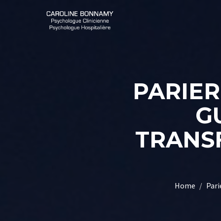
PARIER
G
TRANS
Home
Pari