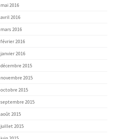
mai 2016
avril 2016
mars 2016
février 2016
janvier 2016
décembre 2015
novembre 2015
octobre 2015
septembre 2015
août 2015
juillet 2015
juin 2015