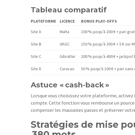
Tableau comparatif
PLATEFORME
LICENCE
BONUS PLAY‑OFFS
Site A
Malta
100 % jusqu’à 200 € + pari grat
Site B
UKGC
150 % jusqu’à 300 € + 5 € sur 
Site C
Gibraltar
200 % jusqu’à 400 € + jackpot
Site D
Curacao
50 % jusqu’à 100 € + pari sans
Astuce « cash‑back »
Lorsque vous choisissez votre plateforme, activez 
compte. Cette fonction vous rembourse un pourcen
compenser les mauvaises passes et préserver votre
Stratégies de mise po
380 mots