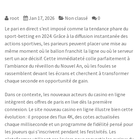
root
Jan 17, 2026
Non classé
0
Le pari en direct s’est imposé comme la tendance phare du
sport‑betting en 2024. Grâce à la diffusion instantanée des
actions sportives, les parieurs peuvent placer une mise au
même moment où le ballon franchit la ligne ou où le serveur
sert un ace décisif. Cette immédiateté colle parfaitement à
l’ambiance du réveillon du Nouvel An, où les foules se
rassemblent devant les écrans et cherchent à transformer
chaque seconde en opportunité de gain.
Dans ce contexte, les nouveaux acteurs du casino en ligne
intègrent des offres de paris en live dès la première
connexion. Le site
nouveau casino en ligne
illustre bien cette
évolution : il propose des flux 4K, des cotes actualisées
chaque milliseconde et un programme de fidélité pensé pour
les joueurs qui s’inscrivent pendant les festivités. Les