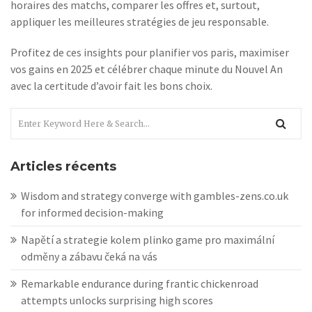
horaires des matchs, comparer les offres et, surtout,
appliquer les meilleures stratégies de jeu responsable.
Profitez de ces insights pour planifier vos paris, maximiser
vos gains en 2025 et célébrer chaque minute du Nouvel An
avec la certitude d’avoir fait les bons choix.
Articles récents
Wisdom and strategy converge with gambles-zens.co.uk
for informed decision-making
Napětí a strategie kolem plinko game pro maximální
odměny a zábavu čeká na vás
Remarkable endurance during frantic chickenroad
attempts unlocks surprising high scores