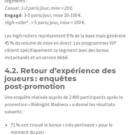
segments :
Casual
: 1‑2 paris/jour, mise < 20 €.
Engagé
: 3‑5 paris/jour, mise 20‑100 €.
High‑roller
* : > 5 paris/jour, mise > 100 €.
Les high‑rollers représentent 8 % de la base mais génèrent
45 % du volume de mise en direct. Les programmes VIP
ciblent spécifiquement ce segment avec des bonus
instantanés et un service dédié.
4.2. Retour d’expérience des
joueurs : enquêtes
post‑promotion
Une enquête réalisée auprès de 2 400 participants après la
promotion « Midnight Madness » a donné les résultats
suivants :
71 % ont trouvé le bonus « très pertinent » pour le
moment du pari.