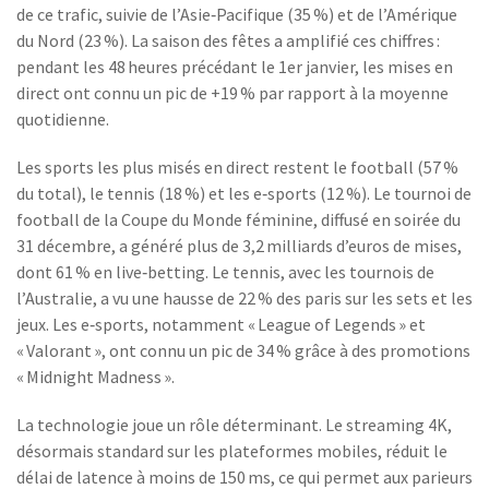
de ce trafic, suivie de l’Asie‑Pacifique (35 %) et de l’Amérique
du Nord (23 %). La saison des fêtes a amplifié ces chiffres :
pendant les 48 heures précédant le 1er janvier, les mises en
direct ont connu un pic de +19 % par rapport à la moyenne
quotidienne.
Les sports les plus misés en direct restent le football (57 %
du total), le tennis (18 %) et les e‑sports (12 %). Le tournoi de
football de la Coupe du Monde féminine, diffusé en soirée du
31 décembre, a généré plus de 3,2 milliards d’euros de mises,
dont 61 % en live‑betting. Le tennis, avec les tournois de
l’Australie, a vu une hausse de 22 % des paris sur les sets et les
jeux. Les e‑sports, notamment « League of Legends » et
« Valorant », ont connu un pic de 34 % grâce à des promotions
« Midnight Madness ».
La technologie joue un rôle déterminant. Le streaming 4K,
désormais standard sur les plateformes mobiles, réduit le
délai de latence à moins de 150 ms, ce qui permet aux parieurs