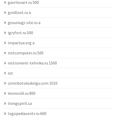
gavrilovart.ru 500
goldloot.ru a
gosuslugi-site.ru a
igryfort.ru 500
impactua.org a
instcomputer.ru 500
instrument-tehnika.ru 1500
iot
izmirbotoksdolgu.com 1010
leonov16.ru 800
livingspirit.ca
logopediacentr.ru 600