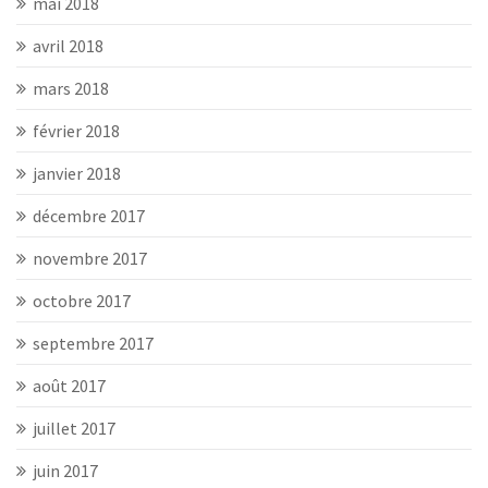
mai 2018
avril 2018
mars 2018
février 2018
janvier 2018
décembre 2017
novembre 2017
octobre 2017
septembre 2017
août 2017
juillet 2017
juin 2017