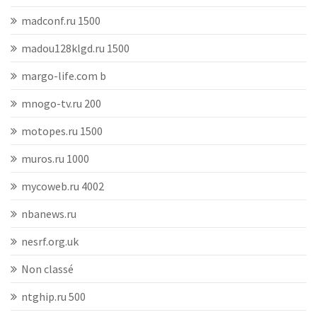
madconf.ru 1500
madou128klgd.ru 1500
margo-life.com b
mnogo-tv.ru 200
motopes.ru 1500
muros.ru 1000
mycoweb.ru 4002
nbanews.ru
nesrf.org.uk
Non classé
ntghip.ru 500