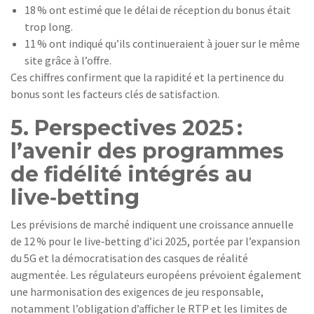
18 % ont estimé que le délai de réception du bonus était
trop long.
11 % ont indiqué qu’ils continueraient à jouer sur le même
site grâce à l’offre.
Ces chiffres confirment que la rapidité et la pertinence du
bonus sont les facteurs clés de satisfaction.
5. Perspectives 2025 :
l’avenir des programmes
de fidélité intégrés au
live‑betting
Les prévisions de marché indiquent une croissance annuelle
de 12 % pour le live‑betting d’ici 2025, portée par l’expansion
du 5G et la démocratisation des casques de réalité
augmentée. Les régulateurs européens prévoient également
une harmonisation des exigences de jeu responsable,
notamment l’obligation d’afficher le RTP et les limites de