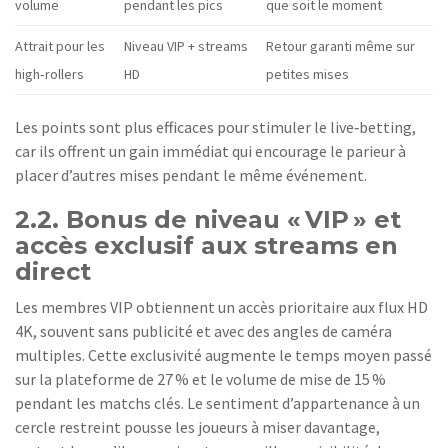
volume
pendant les pics
que soit le moment
Attrait pour les
Niveau VIP + streams
Retour garanti même sur
high‑rollers
HD
petites mises
Les points sont plus efficaces pour stimuler le live‑betting,
car ils offrent un gain immédiat qui encourage le parieur à
placer d’autres mises pendant le même événement.
2.2. Bonus de niveau « VIP » et
accès exclusif aux streams en
direct
Les membres VIP obtiennent un accès prioritaire aux flux HD
4K, souvent sans publicité et avec des angles de caméra
multiples. Cette exclusivité augmente le temps moyen passé
sur la plateforme de 27 % et le volume de mise de 15 %
pendant les matchs clés. Le sentiment d’appartenance à un
cercle restreint pousse les joueurs à miser davantage,