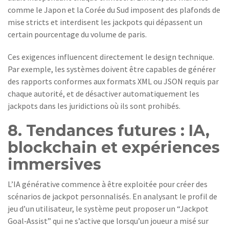
comme le Japon et la Corée du Sud imposent des plafonds de
mise stricts et interdisent les jackpots qui dépassent un
certain pourcentage du volume de paris.
Ces exigences influencent directement le design technique.
Par exemple, les systèmes doivent être capables de générer
des rapports conformes aux formats XML ou JSON requis par
chaque autorité, et de désactiver automatiquement les
jackpots dans les juridictions où ils sont prohibés.
8. Tendances futures : IA,
blockchain et expériences
immersives
L’IA générative commence à être exploitée pour créer des
scénarios de jackpot personnalisés. En analysant le profil de
jeu d’un utilisateur, le système peut proposer un “Jackpot
Goal‑Assist” qui ne s’active que lorsqu’un joueur a misé sur