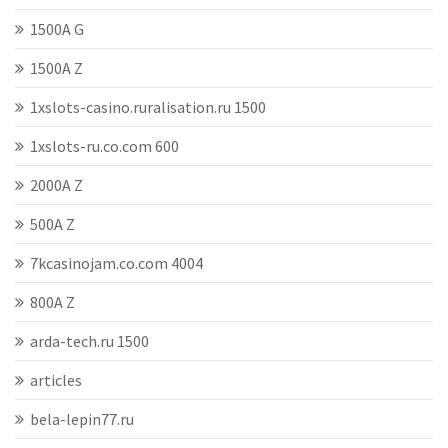
1500A G
1500A Z
1xslots-casino.ruralisation.ru 1500
1xslots-ru.co.com 600
2000A Z
500A Z
7kcasinojam.co.com 4004
800A Z
arda-tech.ru 1500
articles
bela-lepin77.ru