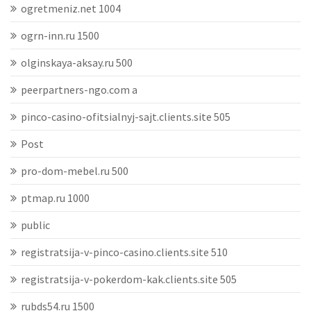
ogretmeniz.net 1004
ogrn-inn.ru 1500
olginskaya-aksay.ru 500
peerpartners-ngo.com a
pinco-casino-ofitsialnyj-sajt.clients.site 505
Post
pro-dom-mebel.ru 500
ptmap.ru 1000
public
registratsija-v-pinco-casino.clients.site 510
registratsija-v-pokerdom-kak.clients.site 505
rubds54.ru 1500