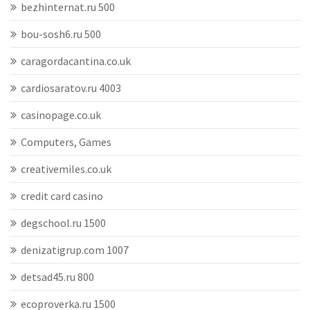
bezhinternat.ru 500
bou-sosh6.ru 500
caragordacantina.co.uk
cardiosaratov.ru 4003
casinopage.co.uk
Computers, Games
creativemiles.co.uk
credit card casino
degschool.ru 1500
denizatigrup.com 1007
detsad45.ru 800
ecoproverka.ru 1500