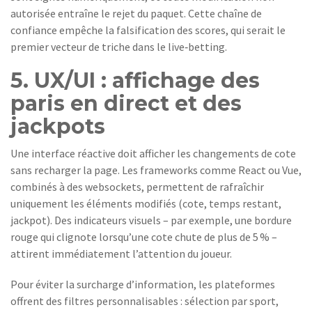
autorisée entraîne le rejet du paquet. Cette chaîne de
confiance empêche la falsification des scores, qui serait le
premier vecteur de triche dans le live‑betting.
5. UX/UI : affichage des
paris en direct et des
jackpots
Une interface réactive doit afficher les changements de cote
sans recharger la page. Les frameworks comme React ou Vue,
combinés à des websockets, permettent de rafraîchir
uniquement les éléments modifiés (cote, temps restant,
jackpot). Des indicateurs visuels – par exemple, une bordure
rouge qui clignote lorsqu’une cote chute de plus de 5 % –
attirent immédiatement l’attention du joueur.
Pour éviter la surcharge d’information, les plateformes
offrent des filtres personnalisables : sélection par sport,