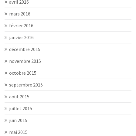
avril 2016
mars 2016
février 2016
janvier 2016
décembre 2015
novembre 2015
octobre 2015
septembre 2015
août 2015
juillet 2015
juin 2015
mai 2015