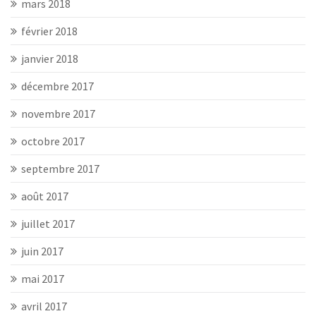
mars 2018
février 2018
janvier 2018
décembre 2017
novembre 2017
octobre 2017
septembre 2017
août 2017
juillet 2017
juin 2017
mai 2017
avril 2017