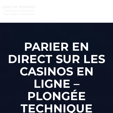
PARIER EN
DIRECT SUR LES
CASINOS EN
LIGNE –
PLONGÉE
TECHNIQUE