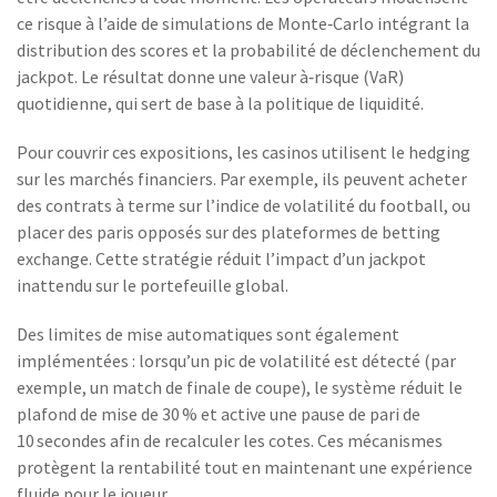
ce risque à l’aide de simulations de Monte‑Carlo intégrant la
distribution des scores et la probabilité de déclenchement du
jackpot. Le résultat donne une valeur à‑risque (VaR)
quotidienne, qui sert de base à la politique de liquidité.
Pour couvrir ces expositions, les casinos utilisent le hedging
sur les marchés financiers. Par exemple, ils peuvent acheter
des contrats à terme sur l’indice de volatilité du football, ou
placer des paris opposés sur des plateformes de betting
exchange. Cette stratégie réduit l’impact d’un jackpot
inattendu sur le portefeuille global.
Des limites de mise automatiques sont également
implémentées : lorsqu’un pic de volatilité est détecté (par
exemple, un match de finale de coupe), le système réduit le
plafond de mise de 30 % et active une pause de pari de
10 secondes afin de recalculer les cotes. Ces mécanismes
protègent la rentabilité tout en maintenant une expérience
fluide pour le joueur.