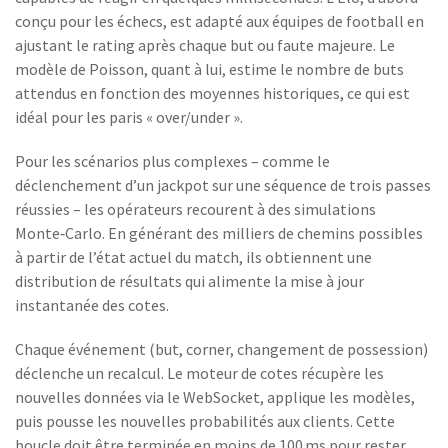
conçu pour les échecs, est adapté aux équipes de football en
ajustant le rating après chaque but ou faute majeure. Le
modèle de Poisson, quant à lui, estime le nombre de buts
attendus en fonction des moyennes historiques, ce qui est
idéal pour les paris « over/under ».
Pour les scénarios plus complexes – comme le
déclenchement d’un jackpot sur une séquence de trois passes
réussies – les opérateurs recourent à des simulations
Monte‑Carlo. En générant des milliers de chemins possibles
à partir de l’état actuel du match, ils obtiennent une
distribution de résultats qui alimente la mise à jour
instantanée des cotes.
Chaque événement (but, corner, changement de possession)
déclenche un recalcul. Le moteur de cotes récupère les
nouvelles données via le WebSocket, applique les modèles,
puis pousse les nouvelles probabilités aux clients. Cette
boucle doit être terminée en moins de 100 ms pour rester