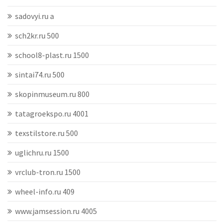
sadovyi.ru a
sch2kr.ru 500
school8-plast.ru 1500
sintai74.ru 500
skopinmuseum.ru 800
tatagroekspo.ru 4001
texstilstore.ru 500
uglichru.ru 1500
vrclub-tron.ru 1500
wheel-info.ru 409
www.jamsession.ru 4005