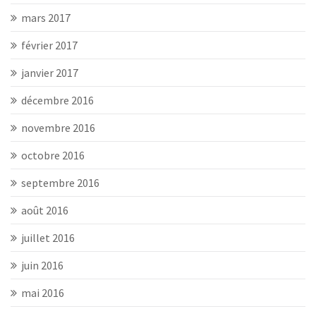
mars 2017
février 2017
janvier 2017
décembre 2016
novembre 2016
octobre 2016
septembre 2016
août 2016
juillet 2016
juin 2016
mai 2016