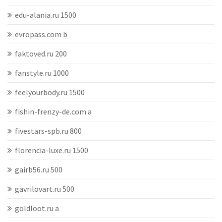
edu-alania.ru 1500
evropass.com b
faktoved.ru 200
fanstyle.ru 1000
feelyourbody.ru 1500
fishin-frenzy-de.com a
fivestars-spb.ru 800
florencia-luxe.ru 1500
gairb56.ru 500
gavrilovart.ru 500
goldloot.ru a