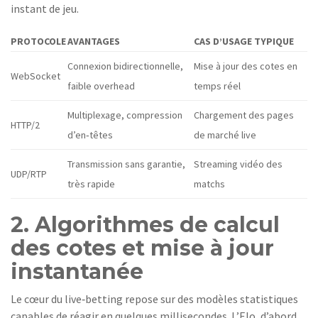
instant de jeu.
PROTOCOLE
AVANTAGES
CAS D’USAGE TYPIQUE
Connexion bidirectionnelle,
Mise à jour des cotes en
WebSocket
faible overhead
temps réel
Multiplexage, compression
Chargement des pages
HTTP/2
d’en‑têtes
de marché live
Transmission sans garantie,
Streaming vidéo des
UDP/RTP
très rapide
matchs
2. Algorithmes de calcul
des cotes et mise à jour
instantanée
Le cœur du live‑betting repose sur des modèles statistiques
capables de réagir en quelques millisecondes. L’Elo, d’abord