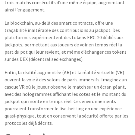
trois matchs consécutifs d’une même équipe, augmentant
ainsi l’engagement.
La blockchain, au-delà des smart contracts, offre une
traçabilité inaltérable des contributions au jackpot. Des
plateformes expérimentent des tokens ERC‑20 dédiés aux
jackpots, permettant aux joueurs de voir en temps réel la
part du pot qui leur revient, et même d’échanger ces tokens
sur des DEX (décentralised exchanges).
Enfin, la réalité augmentée (AR) et la réalité virtuelle (VR)
ouvrent la voie à des salons de paris immersifs. Imaginez un
casque VR où le joueur observe le match sur un écran géant,
avec des hologrammes affichant les cotes et le montant du
jackpot qui monte en temps réel. Ces environnements
pourraient transformer le live‑betting en une expérience
quasi‑physique, tout en conservant la sécurité offerte par les
protocoles déjà décrits.