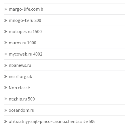
margo-life.com b
mnogo-tv.ru 200
motopes.ru 1500
muros.ru 1000
mycoweb.ru 4002
nbanews.ru
nesrf.org.uk
Non classé
ntghip.ru 500
oceandom.ru
ofitsialnyj-sajt-pinco-casino.clients.site 506