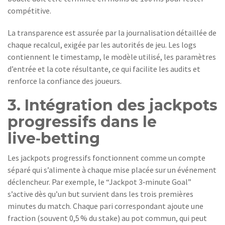
compétitive.
La transparence est assurée par la journalisation détaillée de
chaque recalcul, exigée par les autorités de jeu. Les logs
contiennent le timestamp, le modèle utilisé, les paramètres
d’entrée et la cote résultante, ce qui facilite les audits et
renforce la confiance des joueurs.
3. Intégration des jackpots
progressifs dans le
live‑betting
Les jackpots progressifs fonctionnent comme un compte
séparé qui s’alimente à chaque mise placée sur un événement
déclencheur. Par exemple, le “Jackpot 3‑minute Goal”
s’active dès qu’un but survient dans les trois premières
minutes du match. Chaque pari correspondant ajoute une
fraction (souvent 0,5 % du stake) au pot commun, qui peut