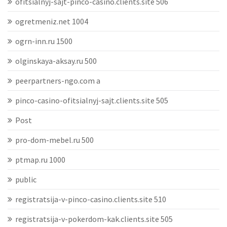
ofitsialnyj-sajt-pinco-casino.clients.site 506
ogretmeniz.net 1004
ogrn-inn.ru 1500
olginskaya-aksay.ru 500
peerpartners-ngo.com a
pinco-casino-ofitsialnyj-sajt.clients.site 505
Post
pro-dom-mebel.ru 500
ptmap.ru 1000
public
registratsija-v-pinco-casino.clients.site 510
registratsija-v-pokerdom-kak.clients.site 505