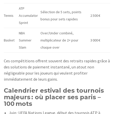
ATP
Sélection de 5 sets, points
Tennis
Accumulator
2 500 €
bonus pour sets rapides
Sprint
NBA
Over/Under combiné,
Basket
Summer
multiplicateur de 2× pour
3 000 €
Slam
chaque over
Ces compétitions offrent souvent des retraits rapides grâce à
des solutions de paiement instantané, un atout non
négligeable pour les joueurs qui veulent profiter
immédiatement de leurs gains.
Calendrier estival des tournois
majeurs : où placer ses paris –
100 mots
Juin : UEFA Nations League, début des tournois ATP à