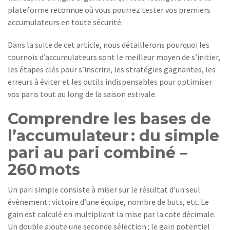
plateforme reconnue où vous pourrez tester vos premiers
accumulateurs en toute sécurité.
Dans la suite de cet article, nous détaillerons pourquoi les
tournois d’accumulateurs sont le meilleur moyen de s’initier,
les étapes clés pour s’inscrire, les stratégies gagnantes, les
erreurs à éviter et les outils indispensables pour optimiser
vos paris tout au long de la saison estivale.
Comprendre les bases de
l’accumulateur : du simple
pari au pari combiné –
260 mots
Un pari simple consiste à miser sur le résultat d’un seul
événement : victoire d’une équipe, nombre de buts, etc. Le
gain est calculé en multipliant la mise par la cote décimale.
Un double ajoute une seconde sélection ; le gain potentiel