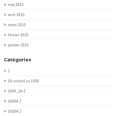
mai 2015
avril 2015
mars 2015
février 2015
janvier 2015
Catégories
1
10-school.ru 1500
1000_2A Z
1000A Z
1020A Z