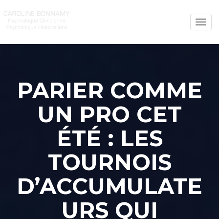
Toggl
naviga
PARIER COMME
UN PRO CET
ÉTÉ : LES
TOURNOIS
D’ACCUMULATE
URS QUI