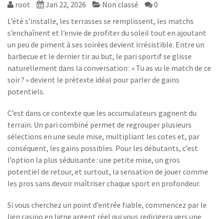
root
Jan 22, 2026
Non classé
0
L’été s’installe, les terrasses se remplissent, les matchs
s’enchaînent et l’envie de profiter du soleil tout en ajoutant
un peu de piment à ses soirées devient irrésistible. Entre un
barbecue et le dernier tir au but, le pari sportif se glisse
naturellement dans la conversation : « Tu as vu le match de ce
soir ? » devient le prétexte idéal pour parler de gains
potentiels.
C’est dans ce contexte que les accumulateurs gagnent du
terrain. Un pari combiné permet de regrouper plusieurs
sélections en une seule mise, multipliant les cotes et, par
conséquent, les gains possibles. Pour les débutants, c’est
l’option la plus séduisante : une petite mise, un gros
potentiel de retour, et surtout, la sensation de jouer comme
les pros sans devoir maîtriser chaque sport en profondeur.
Si vous cherchez un point d’entrée fiable, commencez par le
lien
casino en ligne argent réel
qui vous redirigera vers une