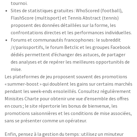
tournoi.
Sites de statistiques gratuites : WhoScored (football),
FlashScore (multisport) et Tennis Abstract (tennis)
proposent des données détaillées sur la forme, les
confrontations directes et les performances individuelles.
Forums et communautés francophones : le subreddit
/r/parissportifs, le forum Betclic et les groupes Facebook
dédiés permettent d’échanger des astuces, de partager
des analyses et de repérer les meilleures opportunités de
mise.
Les plateformes de jeu proposent souvent des promotions
« summer‑boost » qui doublent les gains sur certains marchés
pendant les week‑ends ensoleillés. Consultez régulièrement
Minisites Charte pour obtenir une vue d’ensemble des offres
en cours ; le site répertorie les bonus de bienvenue, les
promotions saisonnières et les conditions de mise associées,
sans se présenter comme un opérateur.
Enfin, pensez à la gestion du temps : utilisez un minuteur