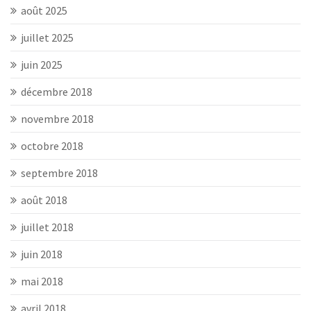
août 2025
juillet 2025
juin 2025
décembre 2018
novembre 2018
octobre 2018
septembre 2018
août 2018
juillet 2018
juin 2018
mai 2018
avril 2018