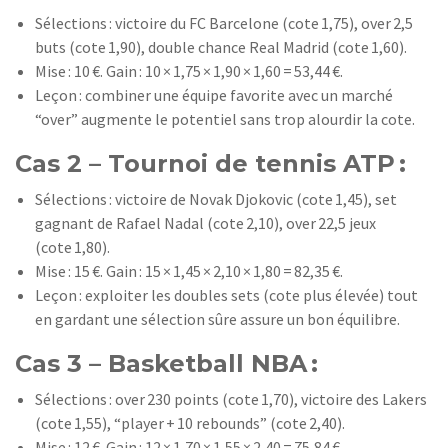
Sélections : victoire du FC Barcelone (cote 1,75), over 2,5
buts (cote 1,90), double chance Real Madrid (cote 1,60).
Mise : 10 €. Gain : 10 × 1,75 × 1,90 × 1,60 = 53,44 €.
Leçon : combiner une équipe favorite avec un marché
“over” augmente le potentiel sans trop alourdir la cote.
Cas 2 – Tournoi de tennis ATP :
Sélections : victoire de Novak Djokovic (cote 1,45), set
gagnant de Rafael Nadal (cote 2,10), over 22,5 jeux
(cote 1,80).
Mise : 15 €. Gain : 15 × 1,45 × 2,10 × 1,80 = 82,35 €.
Leçon : exploiter les doubles sets (cote plus élevée) tout
en gardant une sélection sûre assure un bon équilibre.
Cas 3 – Basketball NBA :
Sélections : over 230 points (cote 1,70), victoire des Lakers
(cote 1,55), “player + 10 rebounds” (cote 2,40).
Mise : 12 €. Gain : 12 × 1,70 × 1,55 × 2,40 = 75,84 €.