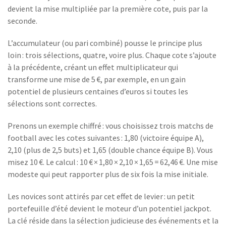
devient la mise multipliée par la première cote, puis par la
seconde.
L’accumulateur (ou pari combiné) pousse le principe plus
loin : trois sélections, quatre, voire plus. Chaque cote s’ajoute
à la précédente, créant un effet multiplicateur qui
transforme une mise de 5 €, par exemple, en un gain
potentiel de plusieurs centaines d’euros si toutes les
sélections sont correctes.
Prenons un exemple chiffré : vous choisissez trois matchs de
football avec les cotes suivantes : 1,80 (victoire équipe A),
2,10 (plus de 2,5 buts) et 1,65 (double chance équipe B). Vous
misez 10 €. Le calcul : 10 € × 1,80 × 2,10 × 1,65 = 62,46 €. Une mise
modeste qui peut rapporter plus de six fois la mise initiale.
Les novices sont attirés par cet effet de levier : un petit
portefeuille d’été devient le moteur d’un potentiel jackpot.
La clé réside dans la sélection judicieuse des événements et la