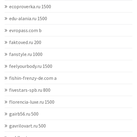
ecoproverka.ru 1500
edu-alania.ru 1500
evropass.com b
faktoved.ru 200
fanstyle.ru 1000
feelyourbody.ru 1500
fishin-frenzy-de.com a
fivestars-spb.ru 800
florencia-luxe.ru 1500
gairb56.ru 500
gavrilovart.ru 500