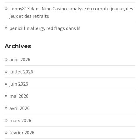
Jenny813
dans
Nine Casino : analyse du compte joueur, des
jeux et des retraits
penicillin allergy red flags
dans
M
Archives
août 2026
juillet 2026
juin 2026
mai 2026
avril 2026
mars 2026
février 2026