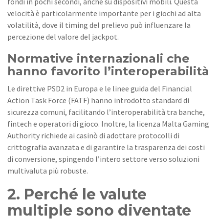
fondi in pochi secondi, anche su dispositivi mobili. Questa
velocità è particolarmente importante per i giochi ad alta
volatilità, dove il timing del prelievo può influenzare la
percezione del valore del jackpot.
Normative internazionali che
hanno favorito l’interoperabilità
Le direttive PSD2 in Europa e le linee guida del Financial
Action Task Force (FATF) hanno introdotto standard di
sicurezza comuni, facilitando l’interoperabilità tra banche,
fintech e operatori di gioco. Inoltre, la licenza Malta Gaming
Authority richiede ai casinò di adottare protocolli di
crittografia avanzata e di garantire la trasparenza dei costi
di conversione, spingendo l’intero settore verso soluzioni
multivaluta più robuste.
2. Perché le valute
multiple sono diventate