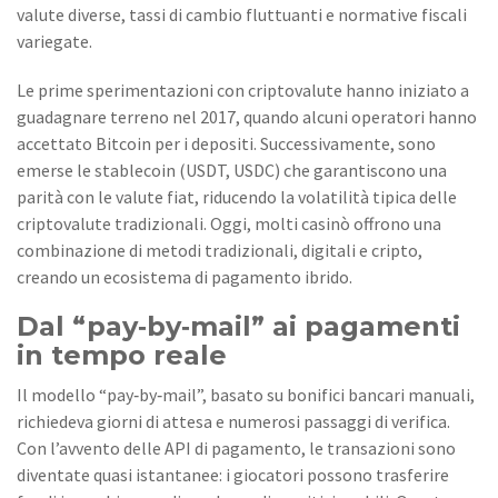
valute diverse, tassi di cambio fluttuanti e normative fiscali
variegate.
Le prime sperimentazioni con criptovalute hanno iniziato a
guadagnare terreno nel 2017, quando alcuni operatori hanno
accettato Bitcoin per i depositi. Successivamente, sono
emerse le stablecoin (USDT, USDC) che garantiscono una
parità con le valute fiat, riducendo la volatilità tipica delle
criptovalute tradizionali. Oggi, molti casinò offrono una
combinazione di metodi tradizionali, digitali e cripto,
creando un ecosistema di pagamento ibrido.
Dal “pay‑by‑mail” ai pagamenti
in tempo reale
Il modello “pay‑by‑mail”, basato su bonifici bancari manuali,
richiedeva giorni di attesa e numerosi passaggi di verifica.
Con l’avvento delle API di pagamento, le transazioni sono
diventate quasi istantanee: i giocatori possono trasferire