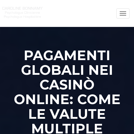
Toggl
naviga
PAGAMENTI
GLOBALI NEI
CASINÒ
ONLINE: COME
LE VALUTE
MULTIPLE