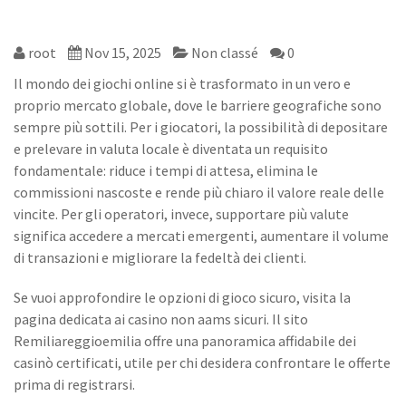
root
Nov 15, 2025
Non classé
0
Il mondo dei giochi online si è trasformato in un vero e
proprio mercato globale, dove le barriere geografiche sono
sempre più sottili. Per i giocatori, la possibilità di depositare
e prelevare in valuta locale è diventata un requisito
fondamentale: riduce i tempi di attesa, elimina le
commissioni nascoste e rende più chiaro il valore reale delle
vincite. Per gli operatori, invece, supportare più valute
significa accedere a mercati emergenti, aumentare il volume
di transazioni e migliorare la fedeltà dei clienti.
Se vuoi approfondire le opzioni di gioco sicuro, visita la
pagina dedicata ai
casino non aams sicuri
. Il sito
Remiliareggioemilia offre una panoramica affidabile dei
casinò certificati, utile per chi desidera confrontare le offerte
prima di registrarsi.