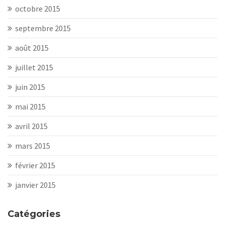
octobre 2015
septembre 2015
août 2015
juillet 2015
juin 2015
mai 2015
avril 2015
mars 2015
février 2015
janvier 2015
Catégories