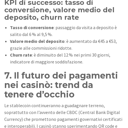
KPI di successo: tasso di
conversione, valore medio del
deposito, churn rate
Tasso di conversione
: passaggio da visita a deposito è
salito dal 6 % al 9,5 %.
Valore medio del deposito
: è aumentato da €45 a €53,
grazie alle commissioni ridotte.
Churn rate
: è diminuito del 12 % nei primi 30 giorni,
indicatore di maggiore soddisfazione.
7. Il futuro dei pagamenti
nei casinò: trend da
tenere d’occhio
Le stablecoin continueranno a guadagnare terreno,
soprattutto con l’avvento delle CBDC (Central Bank Digital
Currency) che promettono pagamenti governativi certificati
e interoperabili. I casinò stanno sperimentando QR code e