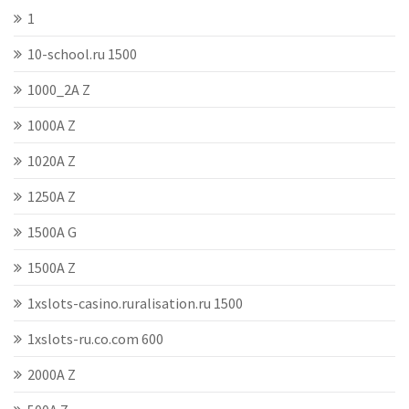
1
10-school.ru 1500
1000_2A Z
1000A Z
1020A Z
1250A Z
1500A G
1500A Z
1xslots-casino.ruralisation.ru 1500
1xslots-ru.co.com 600
2000A Z