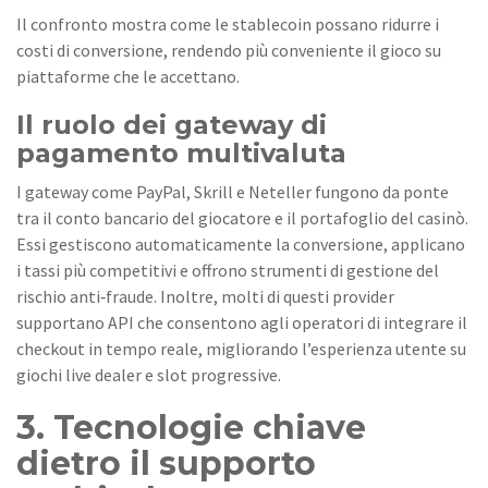
Il confronto mostra come le stablecoin possano ridurre i
costi di conversione, rendendo più conveniente il gioco su
piattaforme che le accettano.
Il ruolo dei gateway di
pagamento multivaluta
I gateway come PayPal, Skrill e Neteller fungono da ponte
tra il conto bancario del giocatore e il portafoglio del casinò.
Essi gestiscono automaticamente la conversione, applicano
i tassi più competitivi e offrono strumenti di gestione del
rischio anti‑fraude. Inoltre, molti di questi provider
supportano API che consentono agli operatori di integrare il
checkout in tempo reale, migliorando l’esperienza utente su
giochi live dealer e slot progressive.
3. Tecnologie chiave
dietro il supporto