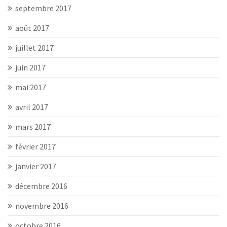
septembre 2017
août 2017
juillet 2017
juin 2017
mai 2017
avril 2017
mars 2017
février 2017
janvier 2017
décembre 2016
novembre 2016
octobre 2016