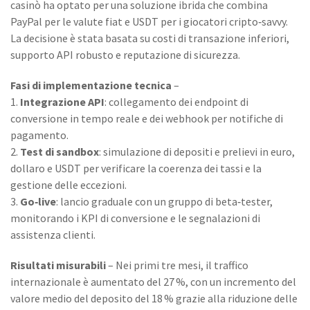
casinò ha optato per una soluzione ibrida che combina
PayPal per le valute fiat e USDT per i giocatori cripto‑savvy.
La decisione è stata basata su costi di transazione inferiori,
supporto API robusto e reputazione di sicurezza.
Fasi di implementazione tecnica
–
1.
Integrazione API
: collegamento dei endpoint di
conversione in tempo reale e dei webhook per notifiche di
pagamento.
2.
Test di sandbox
: simulazione di depositi e prelievi in euro,
dollaro e USDT per verificare la coerenza dei tassi e la
gestione delle eccezioni.
3.
Go‑live
: lancio graduale con un gruppo di beta‑tester,
monitorando i KPI di conversione e le segnalazioni di
assistenza clienti.
Risultati misurabili
– Nei primi tre mesi, il traffico
internazionale è aumentato del 27 %, con un incremento del
valore medio del deposito del 18 % grazie alla riduzione delle