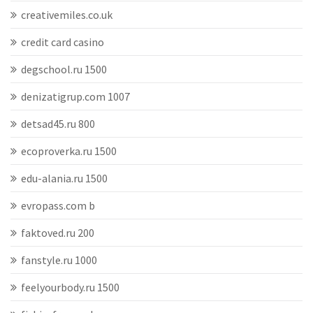
creativemiles.co.uk
credit card casino
degschool.ru 1500
denizatigrup.com 1007
detsad45.ru 800
ecoproverka.ru 1500
edu-alania.ru 1500
evropass.com b
faktoved.ru 200
fanstyle.ru 1000
feelyourbody.ru 1500