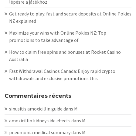
lépésre a játékhoz
Get ready to play: fast and secure deposits at Online Pokies
NZ explained
Maximize your wins with Online Pokies NZ: Top
promotions to take advantage of
How to claim free spins and bonuses at Rocket Casino
Australia
Fast Withdrawal Casinos Canada: Enjoy rapid crypto
withdrawals and exclusive promotions this
Commentaires récents
sinusitis amoxicillin guide
dans
M
amoxicillin kidney side effects
dans
M
pneumonia medical summary
dans
M