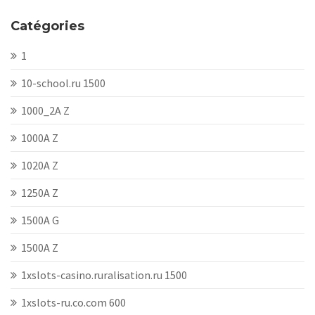
Catégories
1
10-school.ru 1500
1000_2A Z
1000A Z
1020A Z
1250A Z
1500A G
1500A Z
1xslots-casino.ruralisation.ru 1500
1xslots-ru.co.com 600