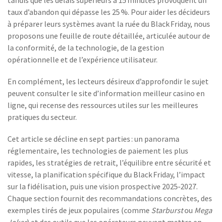
tandis que les délais supérieurs à 15 minutes provoquent un
taux d’abandon qui dépasse les 25 %. Pour aider les décideurs
à préparer leurs systèmes avant la ruée du Black Friday, nous
proposons une feuille de route détaillée, articulée autour de
la conformité, de la technologie, de la gestion
opérationnelle et de l’expérience utilisateur.
En complément, les lecteurs désireux d’approfondir le sujet
peuvent consulter le site d’information
meilleur casino en
ligne
, qui recense des ressources utiles sur les meilleures
pratiques du secteur.
Cet article se décline en sept parties : un panorama
réglementaire, les technologies de paiement les plus
rapides, les stratégies de retrait, l’équilibre entre sécurité et
vitesse, la planification spécifique du Black Friday, l’impact
sur la fidélisation, puis une vision prospective 2025‑2027.
Chaque section fournit des recommandations concrètes, des
exemples tirés de jeux populaires (comme
Starburst
ou
Mega