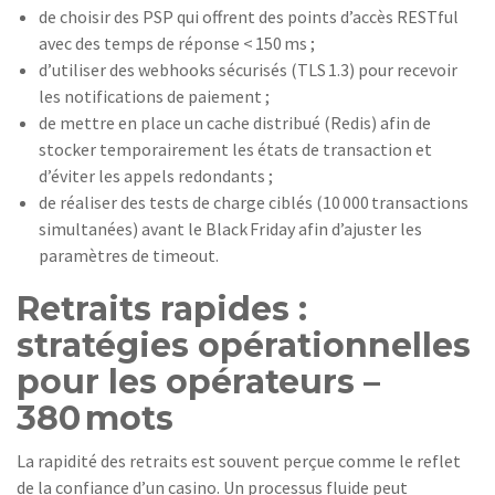
de choisir des PSP qui offrent des points d’accès RESTful
avec des temps de réponse < 150 ms ;
d’utiliser des webhooks sécurisés (TLS 1.3) pour recevoir
les notifications de paiement ;
de mettre en place un cache distribué (Redis) afin de
stocker temporairement les états de transaction et
d’éviter les appels redondants ;
de réaliser des tests de charge ciblés (10 000 transactions
simultanées) avant le Black Friday afin d’ajuster les
paramètres de timeout.
Retraits rapides :
stratégies opérationnelles
pour les opérateurs –
380 mots
La rapidité des retraits est souvent perçue comme le reflet
de la confiance d’un casino. Un processus fluide peut