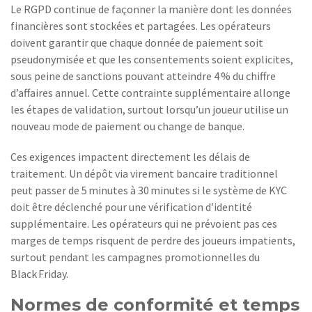
Le RGPD continue de façonner la manière dont les données
financières sont stockées et partagées. Les opérateurs
doivent garantir que chaque donnée de paiement soit
pseudonymisée et que les consentements soient explicites,
sous peine de sanctions pouvant atteindre 4 % du chiffre
d’affaires annuel. Cette contrainte supplémentaire allonge
les étapes de validation, surtout lorsqu’un joueur utilise un
nouveau mode de paiement ou change de banque.
Ces exigences impactent directement les délais de
traitement. Un dépôt via virement bancaire traditionnel
peut passer de 5 minutes à 30 minutes si le système de KYC
doit être déclenché pour une vérification d’identité
supplémentaire. Les opérateurs qui ne prévoient pas ces
marges de temps risquent de perdre des joueurs impatients,
surtout pendant les campagnes promotionnelles du
Black Friday.
Normes de conformité et temps