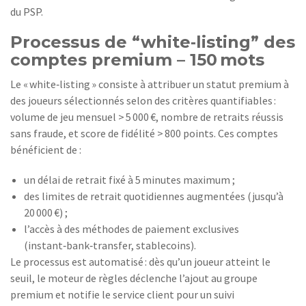
du PSP.
Processus de “white‑listing” des
comptes premium – 150 mots
Le « white‑listing » consiste à attribuer un statut premium à
des joueurs sélectionnés selon des critères quantifiables :
volume de jeu mensuel > 5 000 €, nombre de retraits réussis
sans fraude, et score de fidélité > 800 points. Ces comptes
bénéficient de :
un délai de retrait fixé à 5 minutes maximum ;
des limites de retrait quotidiennes augmentées (jusqu’à
20 000 €) ;
l’accès à des méthodes de paiement exclusives
(instant‑bank‑transfer, stablecoins).
Le processus est automatisé : dès qu’un joueur atteint le
seuil, le moteur de règles déclenche l’ajout au groupe
premium et notifie le service client pour un suivi