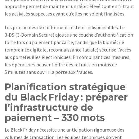
approche permet de maintenir un débit élevé tout en filtrant
les activités suspectes avant qu’elles ne soient finalisées.
Les protocoles de chiffrement restent indispensables. Le
3‑DS (3‑Domain Secure) ajoute une couche d’authentification
forte lors du paiement par carte, tandis que la biométrie
(empreinte digitale, reconnaissance faciale) sécurise l’accès
aux portefeuilles électroniques. En combinant ces mesures,
les opérateurs peuvent offrir des retraits en moins de
5 minutes sans ouvrir la porte aux fraudes.
Planification stratégique
du Black Friday : préparer
l’infrastructure de
paiement – 330 mots
Le Black Friday nécessite une anticipation rigoureuse des
volumes de transaction. Les équipes techniques doivent