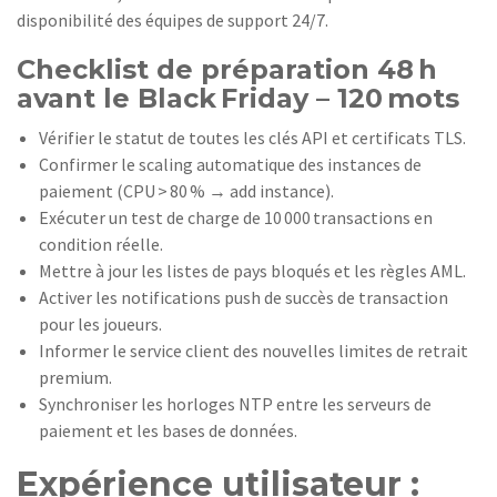
disponibilité des équipes de support 24/7.
Checklist de préparation 48 h
avant le Black Friday – 120 mots
Vérifier le statut de toutes les clés API et certificats TLS.
Confirmer le scaling automatique des instances de
paiement (CPU > 80 % → add instance).
Exécuter un test de charge de 10 000 transactions en
condition réelle.
Mettre à jour les listes de pays bloqués et les règles AML.
Activer les notifications push de succès de transaction
pour les joueurs.
Informer le service client des nouvelles limites de retrait
premium.
Synchroniser les horloges NTP entre les serveurs de
paiement et les bases de données.
Expérience utilisateur :