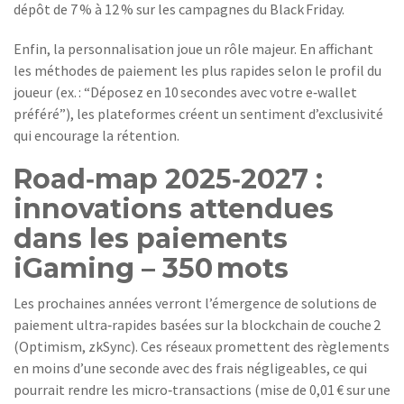
dépôt de 7 % à 12 % sur les campagnes du Black Friday.
Enfin, la personnalisation joue un rôle majeur. En affichant
les méthodes de paiement les plus rapides selon le profil du
joueur (ex. : “Déposez en 10 secondes avec votre e‑wallet
préféré”), les plateformes créent un sentiment d’exclusivité
qui encourage la rétention.
Road‑map 2025‑2027 :
innovations attendues
dans les paiements
iGaming – 350 mots
Les prochaines années verront l’émergence de solutions de
paiement ultra‑rapides basées sur la blockchain de couche 2
(Optimism, zkSync). Ces réseaux promettent des règlements
en moins d’une seconde avec des frais négligeables, ce qui
pourrait rendre les micro‑transactions (mise de 0,01 € sur une