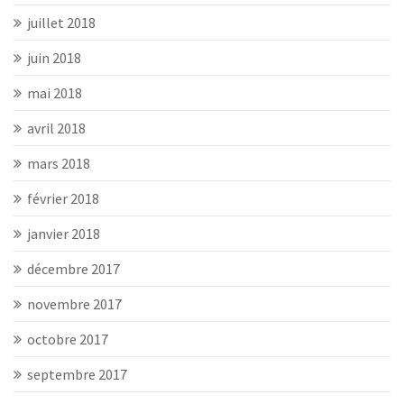
juillet 2018
juin 2018
mai 2018
avril 2018
mars 2018
février 2018
janvier 2018
décembre 2017
novembre 2017
octobre 2017
septembre 2017