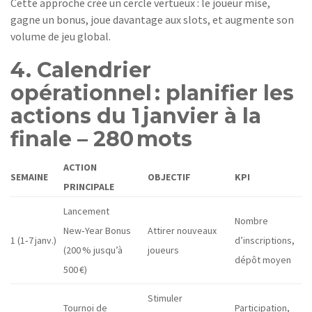
Cette approche crée un cercle vertueux : le joueur mise,
gagne un bonus, joue davantage aux slots, et augmente son
volume de jeu global.
4. Calendrier
opérationnel : planifier les
actions du 1 janvier à la
finale – 280 mots
ACTION
SEMAINE
OBJECTIF
KPI
PRINCIPALE
Lancement
Nombre
New‑Year Bonus
Attirer nouveaux
1 (1‑7 janv.)
d’inscriptions,
(200 % jusqu’à
joueurs
dépôt moyen
500 €)
Stimuler
Tournoi de
Participation,