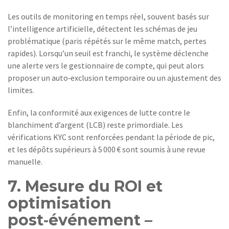
Les outils de monitoring en temps réel, souvent basés sur
l’intelligence artificielle, détectent les schémas de jeu
problématique (paris répétés sur le même match, pertes
rapides). Lorsqu’un seuil est franchi, le système déclenche
une alerte vers le gestionnaire de compte, qui peut alors
proposer un auto‑exclusion temporaire ou un ajustement des
limites.
Enfin, la conformité aux exigences de lutte contre le
blanchiment d’argent (LCB) reste primordiale. Les
vérifications KYC sont renforcées pendant la période de pic,
et les dépôts supérieurs à 5 000 € sont soumis à une revue
manuelle.
7. Mesure du ROI et
optimisation
post‑événement –