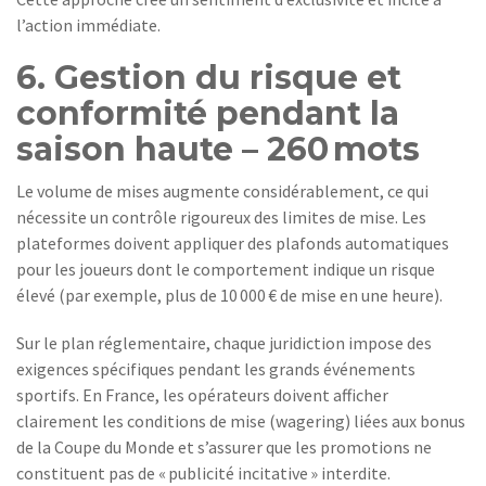
l’action immédiate.
6. Gestion du risque et
conformité pendant la
saison haute – 260 mots
Le volume de mises augmente considérablement, ce qui
nécessite un contrôle rigoureux des limites de mise. Les
plateformes doivent appliquer des plafonds automatiques
pour les joueurs dont le comportement indique un risque
élevé (par exemple, plus de 10 000 € de mise en une heure).
Sur le plan réglementaire, chaque juridiction impose des
exigences spécifiques pendant les grands événements
sportifs. En France, les opérateurs doivent afficher
clairement les conditions de mise (wagering) liées aux bonus
de la Coupe du Monde et s’assurer que les promotions ne
constituent pas de « publicité incitative » interdite.