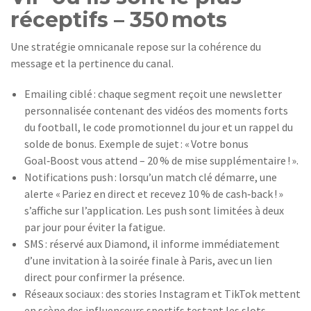
réceptifs – 350 mots
Une stratégie omnicanale repose sur la cohérence du
message et la pertinence du canal.
Emailing ciblé : chaque segment reçoit une newsletter
personnalisée contenant des vidéos des moments forts
du football, le code promotionnel du jour et un rappel du
solde de bonus. Exemple de sujet : « Votre bonus
Goal‑Boost vous attend – 20 % de mise supplémentaire ! ».
Notifications push : lorsqu’un match clé démarre, une
alerte « Pariez en direct et recevez 10 % de cash‑back ! »
s’affiche sur l’application. Les push sont limitées à deux
par jour pour éviter la fatigue.
SMS : réservé aux Diamond, il informe immédiatement
d’une invitation à la soirée finale à Paris, avec un lien
direct pour confirmer la présence.
Réseaux sociaux : des stories Instagram et TikTok mettent
en scène des influenceurs sportifs testant les slots