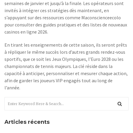
semaines de janvier et jusqu’à la finale. Les opérateurs sont
invités à intégrer ces stratégies dès maintenant, en
s’appuyant sur des ressources comme Maconscienceecolo
pour consulter des guides pratiques et des listes de nouveaux
casinos en ligne 2026.
En tirant les enseignements de cette saison, ils seront prêts
à répliquer le même succès lors d’autres grands rendez‑vous
sportifs, que ce soit les Jeux Olympiques, l’Euro 2028 ou les
championnats de tennis majeurs. La clé réside dans la
capacité à anticiper, personnaliser et mesurer chaque action,
afin de garder les joueurs VIP engagés tout au long de
l’année.
Articles récents