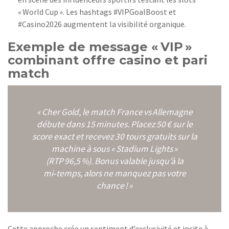
« World Cup ». Les hashtags #VIPGoalBoost et
#Casino2026 augmentent la visibilité organique.
Exemple de message « VIP »
combinant offre casino et pari
match
« Cher Gold, le match France vs Allemagne
débute dans 15 minutes. Placez 50 € sur le
score exact et recevez 30 tours gratuits sur la
machine à sous « Stadium Lights »
(RTP 96,5 %). Bonus valable jusqu’à la
mi‑temps, alors ne manquez pas votre
chance ! »
Cette approche crée un sentiment d’exclusivité et incite à