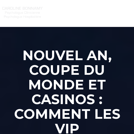
NOUVEL AN,
COUPE DU
MONDE ET
CASINOS :
COMMENT LES
VIP