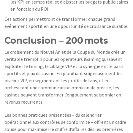
les KPI en temps réel et d’ajuster les budgets publicitaires
en fonction du ROI.
Ces actions permettront de transformer chaque grand
événement sportif en une opportunité de croissance durable.
Conclusion – 200 mots
Le croisement du Nouvel An et de la Coupe du Monde crée un
véritable tremplin pour les opérateurs iGaming qui savent
exploiter le timing, le ciblage VIP et la synergie entre paris
sportifs et jeux de casino. En planifiant soigneusement les
niveaux VIP, en segmentant les profils de fans, et en
orchestrant une communication omnicanale précise, les
casinos peuvent transformer l’engouement saisonnier en
revenus récurrents.
Les bonnes pratiques présentées – du calendrier
opérationnel aux contrôles de conformité – offrent un cadre
solide pour maximiser le chiffre d’affaires dès les premières