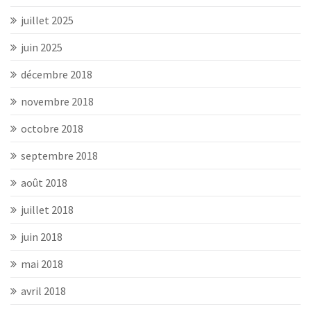
juillet 2025
juin 2025
décembre 2018
novembre 2018
octobre 2018
septembre 2018
août 2018
juillet 2018
juin 2018
mai 2018
avril 2018