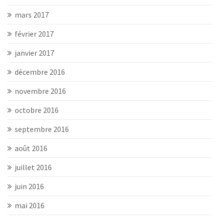
mars 2017
février 2017
janvier 2017
décembre 2016
novembre 2016
octobre 2016
septembre 2016
août 2016
juillet 2016
juin 2016
mai 2016