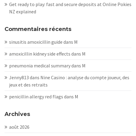
Get ready to play: fast and secure deposits at Online Pokies
NZ explained
Commentaires récents
sinusitis amoxicillin guide
dans
M
amoxicillin kidney side effects
dans
M
pneumonia medical summary
dans
M
Jenny813
dans
Nine Casino : analyse du compte joueur, des
jeux et des retraits
penicillin allergy red flags
dans
M
Archives
août 2026