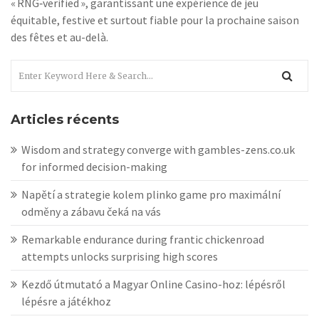
« RNG‑verified », garantissant une expérience de jeu
équitable, festive et surtout fiable pour la prochaine saison
des fêtes et au-delà.
Articles récents
Wisdom and strategy converge with gambles-zens.co.uk
for informed decision-making
Napětí a strategie kolem plinko game pro maximální
odměny a zábavu čeká na vás
Remarkable endurance during frantic chickenroad
attempts unlocks surprising high scores
Kezdő útmutató a Magyar Online Casino-hoz: lépésről
lépésre a játékhoz