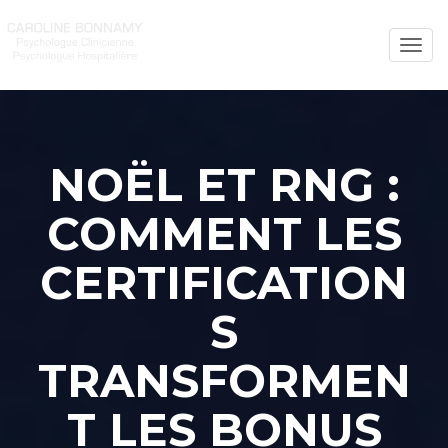
Toggl
naviga
NOËL ET RNG :
COMMENT LES
CERTIFICATION
S
TRANSFORMEN
T LES BONUS