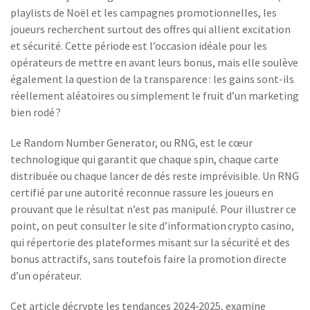
playlists de Noël et les campagnes promotionnelles, les
joueurs recherchent surtout des offres qui allient excitation
et sécurité. Cette période est l’occasion idéale pour les
opérateurs de mettre en avant leurs bonus, mais elle soulève
également la question de la transparence : les gains sont-ils
réellement aléatoires ou simplement le fruit d’un marketing
bien rodé ?
Le Random Number Generator, ou RNG, est le cœur
technologique qui garantit que chaque spin, chaque carte
distribuée ou chaque lancer de dés reste imprévisible. Un RNG
certifié par une autorité reconnue rassure les joueurs en
prouvant que le résultat n’est pas manipulé. Pour illustrer ce
point, on peut consulter le site d’information
crypto casino
,
qui répertorie des plateformes misant sur la sécurité et des
bonus attractifs, sans toutefois faire la promotion directe
d’un opérateur.
Cet article décrypte les tendances 2024‑2025, examine