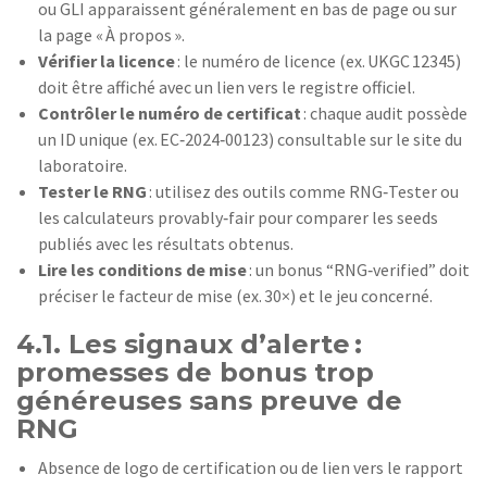
ou GLI apparaissent généralement en bas de page ou sur
la page « À propos ».
Vérifier la licence
: le numéro de licence (ex. UKGC 12345)
doit être affiché avec un lien vers le registre officiel.
Contrôler le numéro de certificat
: chaque audit possède
un ID unique (ex. EC‑2024‑00123) consultable sur le site du
laboratoire.
Tester le RNG
: utilisez des outils comme RNG‑Tester ou
les calculateurs provably‑fair pour comparer les seeds
publiés avec les résultats obtenus.
Lire les conditions de mise
: un bonus “RNG‑verified” doit
préciser le facteur de mise (ex. 30×) et le jeu concerné.
4.1. Les signaux d’alerte :
promesses de bonus trop
généreuses sans preuve de
RNG
Absence de logo de certification ou de lien vers le rapport