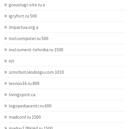
gosuslugi-site.ru a
igryfort.ru 500
impactua.org a
instcomputer.ru 500
instrument-tehnika.ru 1500
iot
izmirbotoksdolgu.com 1010
leonov16.ru 800
livingspirit.ca
logopediacentr.ru 600
madconf.ru 1500
madou128klgd.ru 1500