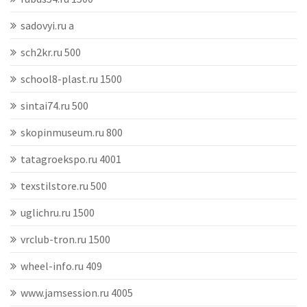
sadovyi.ru a
sch2kr.ru 500
school8-plast.ru 1500
sintai74.ru 500
skopinmuseum.ru 800
tatagroekspo.ru 4001
texstilstore.ru 500
uglichru.ru 1500
vrclub-tron.ru 1500
wheel-info.ru 409
www.jamsession.ru 4005