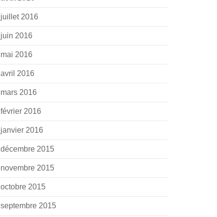
juillet 2016
juin 2016
mai 2016
avril 2016
mars 2016
février 2016
janvier 2016
décembre 2015
novembre 2015
octobre 2015
septembre 2015