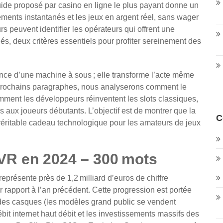
guide proposé par
casino en ligne le plus payant
donne un
ments instantanés et les jeux en argent réel, sans wager
rs peuvent identifier les opérateurs qui offrent une
és, deux critères essentiels pour profiter sereinement des
nce d’une machine à sous ; elle transforme l’acte même
 prochains paragraphes, nous analyserons comment le
ment les développeurs réinventent les slots classiques,
 aux joueurs débutants. L’objectif est de montrer que la
C
un véritable cadeau technologique pour les amateurs de jeux
 VR en 2024 – 300 mots
représente près de 1,2 milliard d’euros de chiffre
 rapport à l’an précédent. Cette progression est portée
x des casques (les modèles grand public se vendent
it internet haut débit et les investissements massifs des