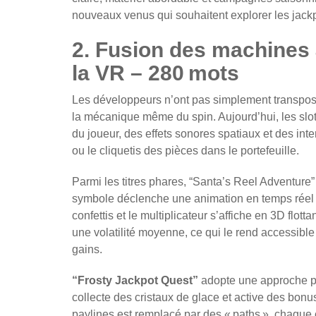
nouveaux venus qui souhaitent explorer les jack
2. Fusion des machines à
la VR – 280 mots
Les développeurs n’ont pas simplement transpos
la mécanique même du spin. Aujourd’hui, les slots
du joueur, des effets sonores spatiaux et des inter
ou le cliquetis des pièces dans le portefeuille.
Parmi les titres phares, “Santa’s Reel Adventure
symbole déclenche une animation en temps réel :
confettis et le multiplicateur s’affiche en 3D flot
une volatilité moyenne, ce qui le rend accessible
gains.
“Frosty Jackpot Quest”
adopte une approche plu
collecte des cristaux de glace et active des bonu
paylines est remplacé par des « paths », chaqu