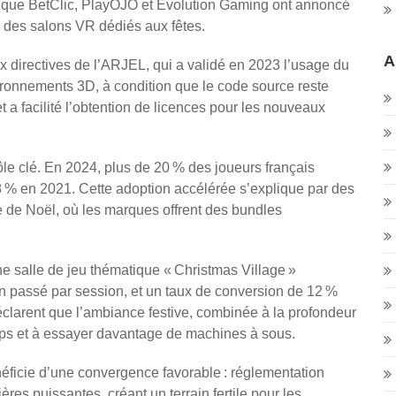
ls que BetClic, PlayOJO et Evolution Gaming ont annoncé
 des salons VR dédiés aux fêtes.
A
aux directives de l’ARJEL, qui a validé en 2023 l’usage du
nnements 3D, à condition que le code source reste
et a facilité l’obtention de licences pour les nouveaux
ôle clé. En 2024, plus de 20 % des joueurs français
 % en 2021. Cette adoption accélérée s’explique par des
 de Noël, où les marques offrent des bundles
ne salle de jeu thématique « Christmas Village »
 passé par session, et un taux de conversion de 12 %
clarent que l’ambiance festive, combinée à la profondeur
temps et à essayer davantage de machines à sous.
ficie d’une convergence favorable : réglementation
res puissantes, créant un terrain fertile pour les