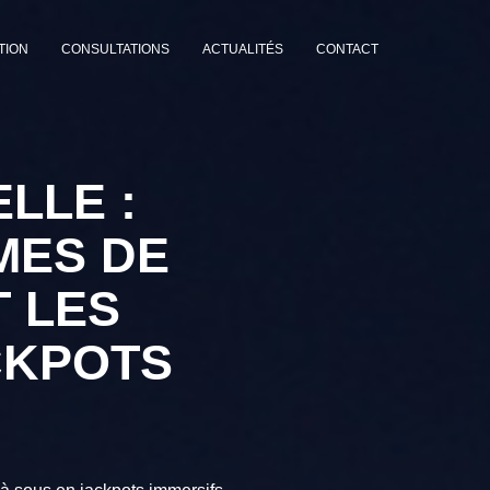
TION
CONSULTATIONS
ACTUALITÉS
CONTACT
LLE :
MES DE
 LES
CKPOTS