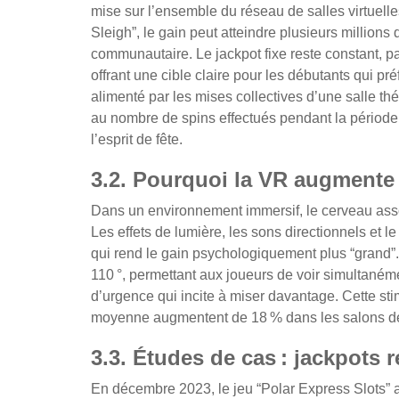
mise sur l’ensemble du réseau de salles virtuell
Sleigh”, le gain peut atteindre plusieurs millions 
communautaire. Le jackpot fixe reste constant, 
offrant une cible claire pour les débutants qui pré
alimenté par les mises collectives d’une salle th
au nombre de spins effectués pendant la période 
l’esprit de fête.
3.2. Pourquoi la VR augmente 
Dans un environnement immersif, le cerveau associ
Les effets de lumière, les sons directionnels et l
qui rend le gain psychologiquement plus “grand”.
110 °, permettant aux joueurs de voir simultanémen
d’urgence qui incite à miser davantage. Cette sti
moyenne augmentent de 18 % dans les salons d
3.3. Études de cas : jackpots 
En décembre 2023, le jeu “Polar Express Slots” a