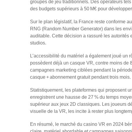
groupes de jeu traditionnels. Des opérateurs te
des budgets supérieurs à 50 M€ pour développer
Sur le plan législatif, la France reste conforme 
RNG (Random Number Generator) dans les enviro
auditable. Cette décision a rassuré les autorités 
studios.
L’accessibilité du matériel a également joué un r
possèdent déjà un casque VR, contre moins de 8
campagnes marketing ciblées pendant la période
casque + abonnement gratuit pendant trois mois.
Statistiquement, les plateformes qui proposent u
enregistrent une hausse de 27 % du temps moyen
supérieur aux jeux 2D classiques. Les joueurs dé
visuelle de la VR, les incite à rester plus long
En résumé, le marché du casino VR en 2024 béné
claire, matériel abordable et campagnes saisonniè