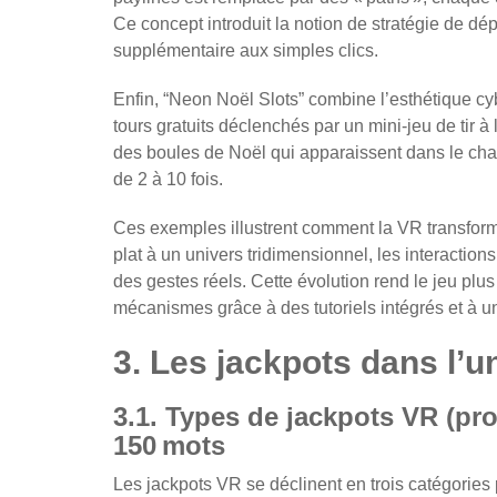
Ce concept introduit la notion de stratégie de d
supplémentaire aux simples clics.
Enfin, “Neon Noël Slots” combine l’esthétique cyb
tours gratuits déclenchés par un mini‑jeu de tir à
des boules de Noël qui apparaissent dans le champ
de 2 à 10 fois.
Ces exemples illustrent comment la VR transform
plat à un univers tridimensionnel, les interactio
des gestes réels. Cette évolution rend le jeu plus
mécanismes grâce à des tutoriels intégrés et à u
3. Les jackpots dans l’
3.1. Types de jackpots VR (pro
150 mots
Les jackpots VR se déclinent en trois catégories