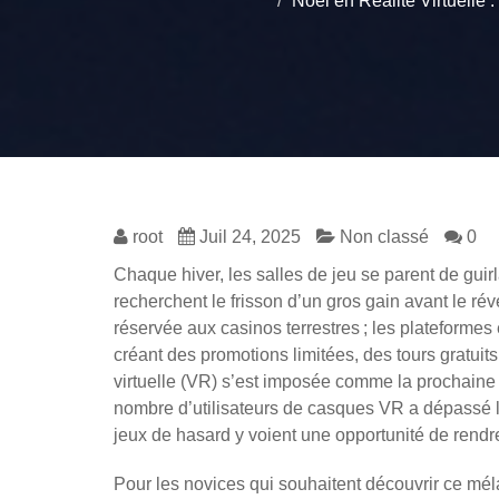
Noël en Réalité Virtuelle
root
Juil 24, 2025
Non classé
0
Chaque hiver, les salles de jeu se parent de guirl
recherchent le frisson d’un gros gain avant le rév
réservée aux casinos terrestres ; les plateformes e
créant des promotions limitées, des tours gratuit
virtuelle (VR) s’est imposée comme la prochaine 
nombre d’utilisateurs de casques VR a dépassé l
jeux de hasard y voient une opportunité de rendre
Pour les novices qui souhaitent découvrir ce méla