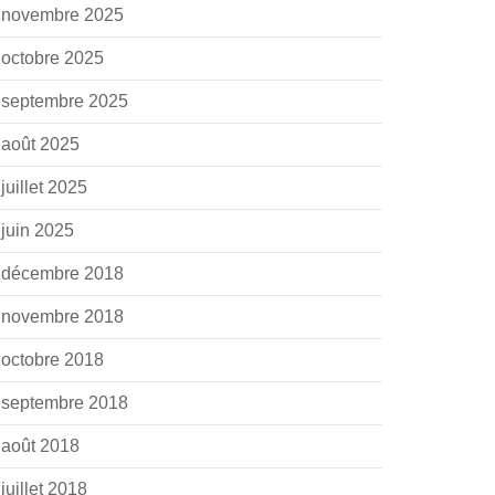
novembre 2025
octobre 2025
septembre 2025
août 2025
juillet 2025
juin 2025
décembre 2018
novembre 2018
octobre 2018
septembre 2018
août 2018
juillet 2018