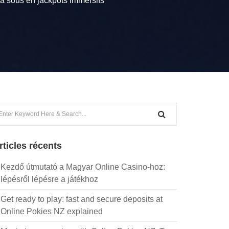
 à sous en jackpots immersifs
rticles récents
Kezdő útmutató a Magyar Online Casino-hoz:
lépésről lépésre a játékhoz
Get ready to play: fast and secure deposits at
Online Pokies NZ explained