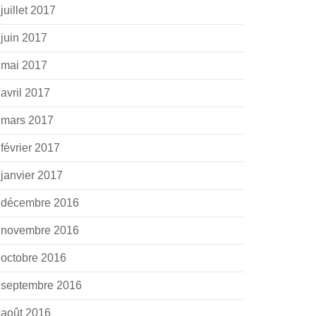
juillet 2017
juin 2017
mai 2017
avril 2017
mars 2017
février 2017
janvier 2017
décembre 2016
novembre 2016
octobre 2016
septembre 2016
août 2016