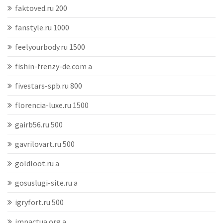
faktoved.ru 200
fanstyle.ru 1000
feelyourbody.ru 1500
fishin-frenzy-de.com a
fivestars-spb.ru 800
florencia-luxe.ru 1500
gairb56.ru 500
gavrilovart.ru 500
goldloot.ru a
gosuslugi-site.ru a
igryfort.ru 500
impactua.org a