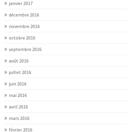
janvier 2017
décembre 2016
novembre 2016
octobre 2016
septembre 2016
août 2016
juillet 2016
juin 2016
mai 2016
avril 2016
mars 2016
février 2016