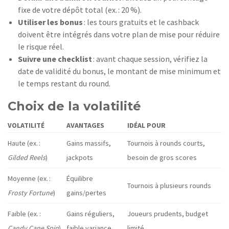
fixe de votre dépôt total (ex. : 20 %).
Utiliser les bonus
: les tours gratuits et le cashback
doivent être intégrés dans votre plan de mise pour réduire
le risque réel.
Suivre une checklist
: avant chaque session, vérifiez la
date de validité du bonus, le montant de mise minimum et
le temps restant du round.
Choix de la volatilité
VOLATILITÉ
AVANTAGES
IDÉAL POUR
Haute (ex. :
Gains massifs,
Tournois à rounds courts,
Gilded Reels
)
jackpots
besoin de gros scores
Moyenne (ex. :
Équilibre
Tournois à plusieurs rounds
Frosty Fortune
)
gains/pertes
Faible (ex. :
Gains réguliers,
Joueurs prudents, budget
Candy Cane Spin
)
faible variance
limité