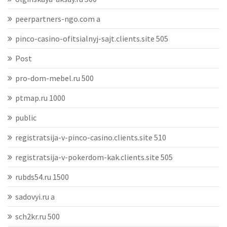
peerpartners-ngo.com a
pinco-casino-ofitsialnyj-sajt.clients.site 505
Post
pro-dom-mebel.ru 500
ptmap.ru 1000
public
registratsija-v-pinco-casino.clients.site 510
registratsija-v-pokerdom-kak.clients.site 505
rubds54.ru 1500
sadovyi.ru a
sch2kr.ru 500