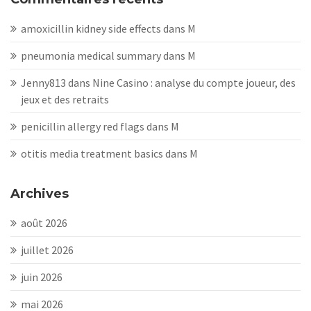
amoxicillin kidney side effects
dans
M
pneumonia medical summary
dans
M
Jenny813
dans
Nine Casino : analyse du compte joueur, des
jeux et des retraits
penicillin allergy red flags
dans
M
otitis media treatment basics
dans
M
Archives
août 2026
juillet 2026
juin 2026
mai 2026