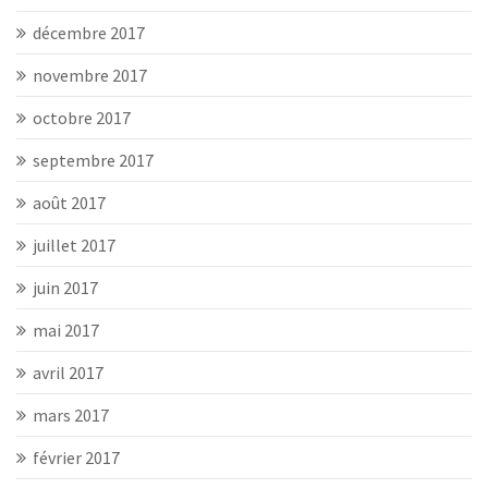
décembre 2017
novembre 2017
octobre 2017
septembre 2017
août 2017
juillet 2017
juin 2017
mai 2017
avril 2017
mars 2017
février 2017