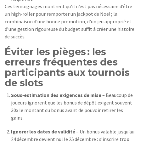
Ces témoignages montrent qu’il n’est pas nécessaire d’être
un high‑roller pour remporter un jackpot de Noël ; la
combinaison d’une bonne promotion, d’un jeu approprié et
d’une gestion rigoureuse du budget suffit à créer une histoire
de succès.
Éviter les pièges : les
erreurs fréquentes des
participants aux tournois
de slots
Sous‑estimation des exigences de mise
– Beaucoup de
joueurs ignorent que les bonus de dépôt exigent souvent
30x le montant du bonus avant de pouvoir retirer les
gains.
Ignorer les dates de validité
– Un bonus valable jusqu’au
24 décembre devient nul le 25 décembre ; s’inscrire trop