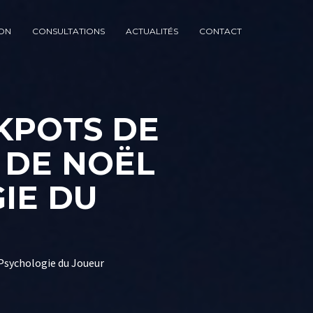
ON
CONSULTATIONS
ACTUALITÉS
CONTACT
KPOTS DE
 DE NOËL
IE DU
Psychologie du Joueur