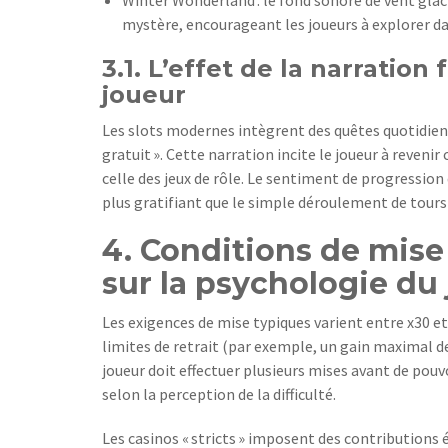
Winter Wonderland : le fond sonore de vent glac
mystère, encourageant les joueurs à explorer d
3.1. L’effet de la narratio
joueur
Les slots modernes intègrent des quêtes quotidien
gratuit ». Cette narration incite le joueur à reveni
celle des jeux de rôle. Le sentiment de progression
plus gratifiant que le simple déroulement de tours
4. Conditions de mise
sur la psychologie du
Les exigences de mise typiques varient entre x30
limites de retrait (par exemple, un gain maximal de 1
joueur doit effectuer plusieurs mises avant de pouvo
selon la perception de la difficulté.
Les casinos « stricts » imposent des contributions 