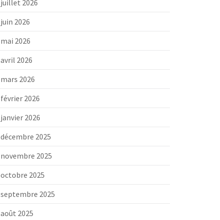
juillet 2026
juin 2026
mai 2026
avril 2026
mars 2026
février 2026
janvier 2026
décembre 2025
novembre 2025
octobre 2025
septembre 2025
août 2025