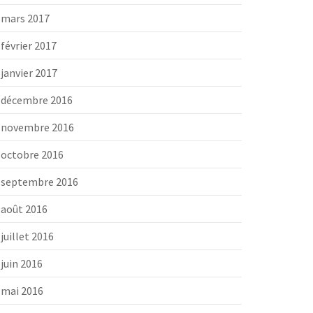
mars 2017
février 2017
janvier 2017
décembre 2016
novembre 2016
octobre 2016
septembre 2016
août 2016
juillet 2016
juin 2016
mai 2016