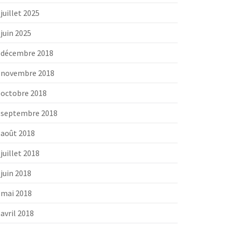
juillet 2025
juin 2025
décembre 2018
novembre 2018
octobre 2018
septembre 2018
août 2018
juillet 2018
juin 2018
mai 2018
avril 2018