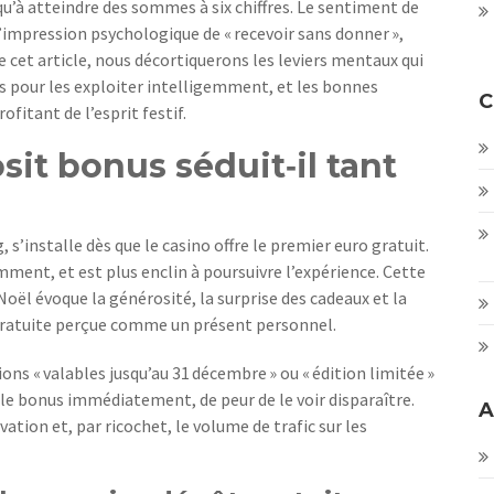
u’à atteindre des sommes à six chiffres. Le sentiment de
’impression psychologique de « recevoir sans donner »,
e cet article, nous décortiquerons les leviers mentaux qui
es pour les exploiter intelligemment, et les bonnes
C
ofitant de l’esprit festif.
sit bonus séduit‑il tant
 s’installe dès que le casino offre le premier euro gratuit.
ment, et est plus enclin à poursuivre l’expérience. Cette
Noël évoque la générosité, la surprise des cadeaux et la
e gratuite perçue comme un présent personnel.
ons « valables jusqu’au 31 décembre » ou « édition limitée »
 le bonus immédiatement, de peur de le voir disparaître.
A
tion et, par ricochet, le volume de trafic sur les