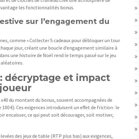
ial et de cloches de traîneau crée une atmosphère de
avantage les fonctionnalités bonus.
n festive sur l’engagement du
nes, comme « Collecter 5 cadeaux pour débloquer un tour
r chaque jour, créant une boucle d’engagement similaire à
 dans une histoire de Noël rend le temps passé sur le jeu
 aléatoires.
 : décryptage et impact
 joueur
 et x40 du montant du bonus, souvent accompagnées de
00 €). Ces exigences introduisent un effet de friction : le
ir encaisser, ce qui peut soit décourager, soit motiver,
élevées des jeux de table (RTP plus bas) aux exigences,