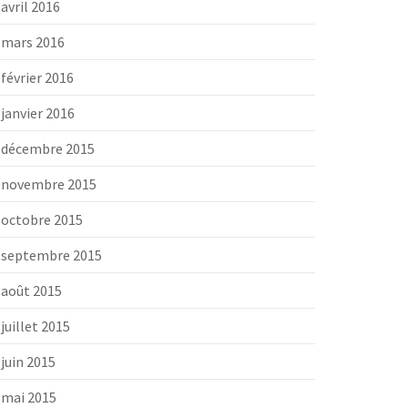
avril 2016
mars 2016
février 2016
janvier 2016
décembre 2015
novembre 2015
octobre 2015
septembre 2015
août 2015
juillet 2015
juin 2015
mai 2015