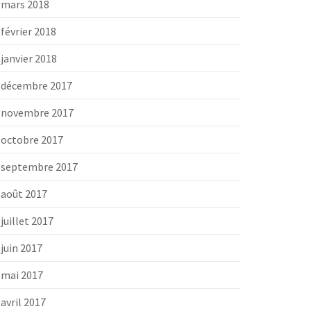
mars 2018
février 2018
janvier 2018
décembre 2017
novembre 2017
octobre 2017
septembre 2017
août 2017
juillet 2017
juin 2017
mai 2017
avril 2017