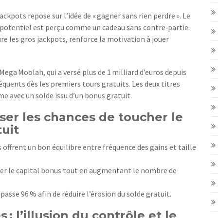
ckpots repose sur l’idée de « gagner sans rien perdre ». Le
in potentiel est perçu comme un cadeau sans contre‑partie.
oure les gros jackpots, renforce la motivation à jouer
ega Moolah, qui a versé plus de 1 milliard d’euros depuis
équents dès les premiers tours gratuits. Les deux titres
e avec un solde issu d’un bonus gratuit.
iser les chances de toucher le
uit
 offrent un bon équilibre entre fréquence des gains et taille
ver le capital bonus tout en augmentant le nombre de
asse 96 % afin de réduire l’érosion du solde gratuit.
: l’illusion du contrôle et le