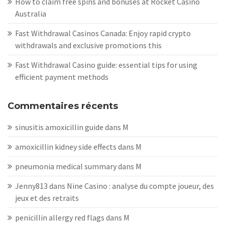
How to claim free spins and bonuses at Rocket Casino
Australia
Fast Withdrawal Casinos Canada: Enjoy rapid crypto
withdrawals and exclusive promotions this
Fast Withdrawal Casino guide: essential tips for using
efficient payment methods
Commentaires récents
sinusitis amoxicillin guide
dans
M
amoxicillin kidney side effects
dans
M
pneumonia medical summary
dans
M
Jenny813
dans
Nine Casino : analyse du compte joueur, des
jeux et des retraits
penicillin allergy red flags
dans
M