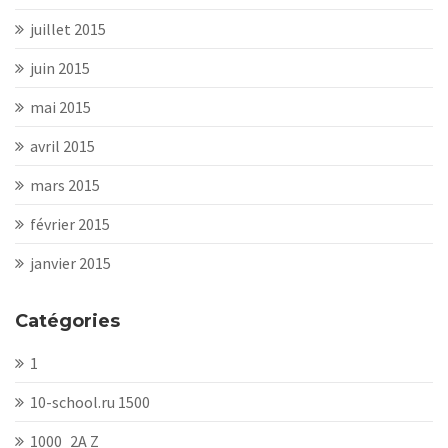
juillet 2015
juin 2015
mai 2015
avril 2015
mars 2015
février 2015
janvier 2015
Catégories
1
10-school.ru 1500
1000_2A Z