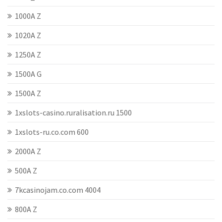
1000A Z
1020A Z
1250A Z
1500A G
1500A Z
1xslots-casino.ruralisation.ru 1500
1xslots-ru.co.com 600
2000A Z
500A Z
7kcasinojam.co.com 4004
800A Z