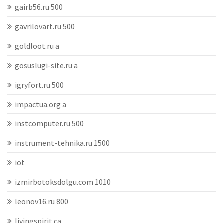
gairb56.ru 500
gavrilovart.ru 500
goldloot.ru a
gosuslugi-site.ru a
igryfort.ru 500
impactua.org a
instcomputer.ru 500
instrument-tehnika.ru 1500
iot
izmirbotoksdolgu.com 1010
leonov16.ru 800
livingspirit.ca