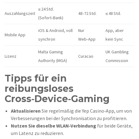
≤ 24 Std.
Auszahlungszeit
48‑72 Std.
≤ 48 Std.
(Sofort‑Bank)
iOS & Android, voll
Nur
App, aber
Mobile App
synchron
Web‑App
kein Sync
Malta Gaming
UK Gambling
Lizenz
Curacao
Authority (MGA)
Commission
Tipps für ein
reibungsloses
Cross‑Device‑Gaming
Aktualisieren
Sie regelmäßig die Yep Casino‑App, um von
Verbesserungen bei der Synchronisation zu profitieren.
Nutzen Sie dieselbe WLAN‑Verbindung
für beide Geräte,
um Latenz zu reduzieren.