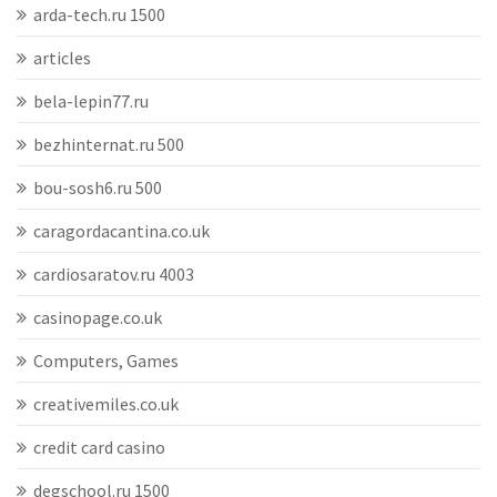
arda-tech.ru 1500
articles
bela-lepin77.ru
bezhinternat.ru 500
bou-sosh6.ru 500
caragordacantina.co.uk
cardiosaratov.ru 4003
casinopage.co.uk
Computers, Games
creativemiles.co.uk
credit card casino
degschool.ru 1500