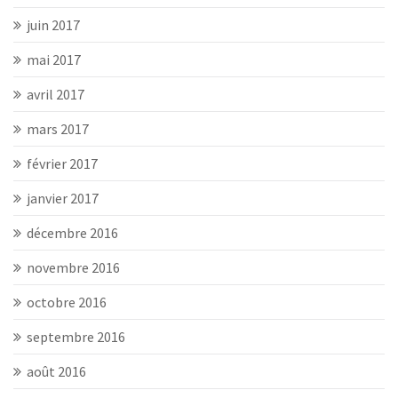
juin 2017
mai 2017
avril 2017
mars 2017
février 2017
janvier 2017
décembre 2016
novembre 2016
octobre 2016
septembre 2016
août 2016