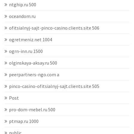
ntghip.ru 500
oceandom.ru
ofitsialnyj-sajt-pinco-casino.clients.site 506
ogretmeniz.net 1004
ogrn-inn.ru 1500
olginskaya-aksay.ru 500
peerpartners-ngo.com a
pinco-casino-ofitsialnyj-sajt.clients.site 505
Post
pro-dom-mebel.ru 500
ptmap.ru 1000
public