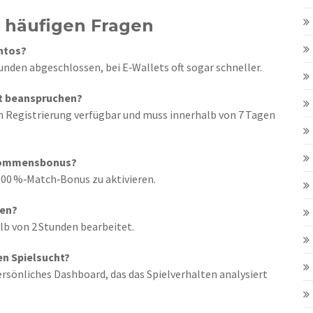
 häufigen Fragen
ontos?
tunden abgeschlossen, bei E‑Wallets oft sogar schneller.
it beanspruchen?
ten Registrierung verfügbar und muss innerhalb von 7 Tagen
llkommensbonus?
 100 %‑Match‑Bonus zu aktivieren.
ten?
lb von 2 Stunden bearbeitet.
n Spielsucht?
ersönliches Dashboard, das das Spielverhalten analysiert