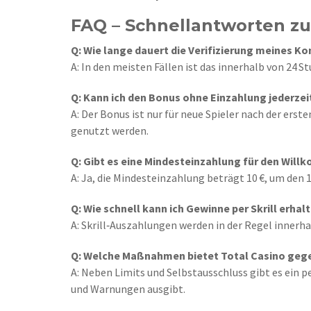
FAQ – Schnellantworten zu
Q: Wie lange dauert die Verifizierung meines K
A: In den meisten Fällen ist das innerhalb von 24 S
Q: Kann ich den Bonus ohne Einzahlung jederze
A: Der Bonus ist nur für neue Spieler nach der ers
genutzt werden.
Q: Gibt es eine Mindesteinzahlung für den Wi
A: Ja, die Mindesteinzahlung beträgt 10 €, um den
Q: Wie schnell kann ich Gewinne per Skrill erhal
A: Skrill‑Auszahlungen werden in der Regel innerha
Q: Welche Maßnahmen bietet Total Casino gege
A: Neben Limits und Selbstausschluss gibt es ein p
und Warnungen ausgibt.