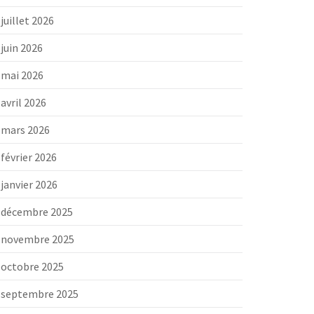
juillet 2026
juin 2026
mai 2026
avril 2026
mars 2026
février 2026
janvier 2026
décembre 2025
novembre 2025
octobre 2025
septembre 2025