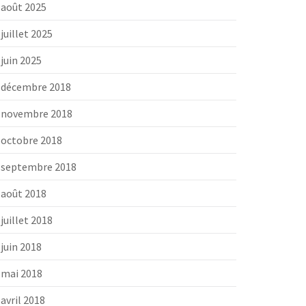
août 2025
juillet 2025
juin 2025
décembre 2018
novembre 2018
octobre 2018
septembre 2018
août 2018
juillet 2018
juin 2018
mai 2018
avril 2018