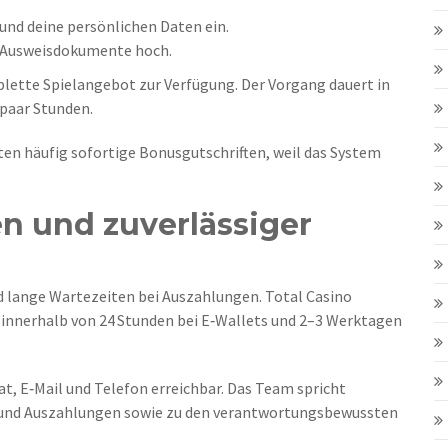
.
 und deine persönlichen Daten ein.
en Ausweisdokumente hoch.
mplette Spielangebot zur Verfügung. Der Vorgang dauert in
 paar Stunden.
ten häufig sofortige Bonusgutschriften, weil das System
n und zuverlässiger
d lange Wartezeiten bei Auszahlungen. Total Casino
l innerhalb von 24 Stunden bei E‑Wallets und 2–3 Werktagen
t, E‑Mail und Telefon erreichbar. Das Team spricht
in‑ und Auszahlungen sowie zu den verantwortungsbewussten