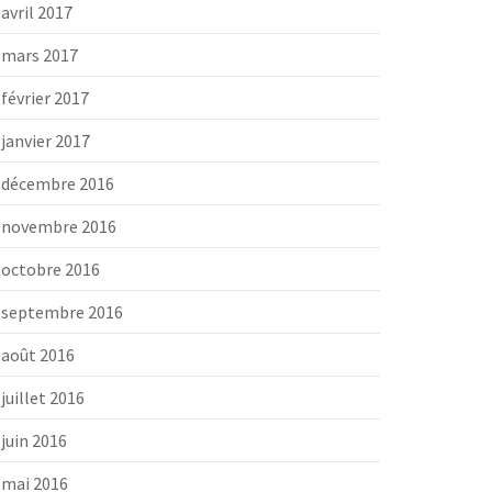
avril 2017
mars 2017
février 2017
janvier 2017
décembre 2016
novembre 2016
octobre 2016
septembre 2016
août 2016
juillet 2016
juin 2016
mai 2016