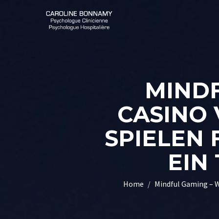
MINDF
CASINO
SPIELEN 
EIN
Home
Mindful Gaming – Wi