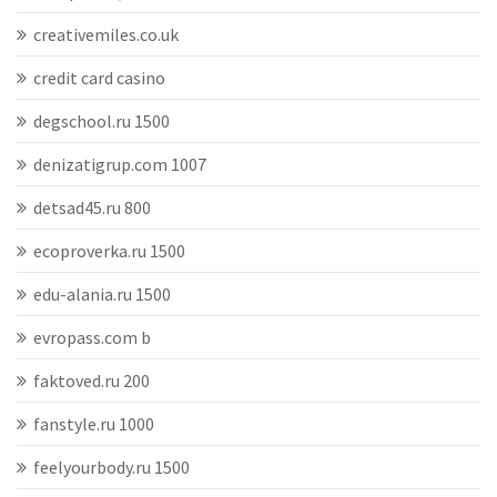
creativemiles.co.uk
credit card casino
degschool.ru 1500
denizatigrup.com 1007
detsad45.ru 800
ecoproverka.ru 1500
edu-alania.ru 1500
evropass.com b
faktoved.ru 200
fanstyle.ru 1000
feelyourbody.ru 1500