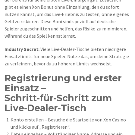
gibt es einen Xon Bonus ohne Einzahlung, den du sofort
nutzen kannst, um das Live‑Erlebnis zu testen, ohne eigenes
Geld zu riskieren. Diese Boni sind speziell auf deutsche
Spieler zugeschnitten und helfen, das Risiko zu minimieren,
während du das Spiel kennstlernst.
Industry Secret:
Viele Live‑Dealer‑Tische bieten niedrigere
Einsatzlimits für neue Spieler. Nutze das, um deine Strategie
zu verfeinern, bevor du zu höheren Limits wechselst.
Registrierung und erster
Einsatz –
Schritt‑für‑Schritt zum
Live‑Dealer‑Tisch
Konto erstellen – Besuche die Startseite von Xon Casino
und klicke auf „Registrieren“.
Daten eingeben – Vollständiger Name, Adresse und ein