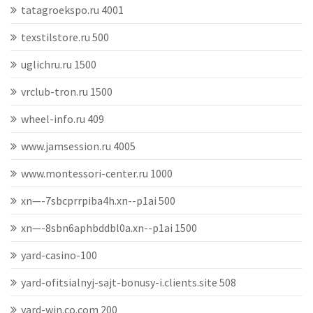
tatagroekspo.ru 4001
texstilstore.ru 500
uglichru.ru 1500
vrclub-tron.ru 1500
wheel-info.ru 409
www.jamsession.ru 4005
www.montessori-center.ru 1000
xn—-7sbcprrpiba4h.xn--p1ai 500
xn—-8sbn6aphbddbl0a.xn--p1ai 1500
yard-casino-100
yard-ofitsialnyj-sajt-bonusy-i.clients.site 508
yard-win.co.com 200