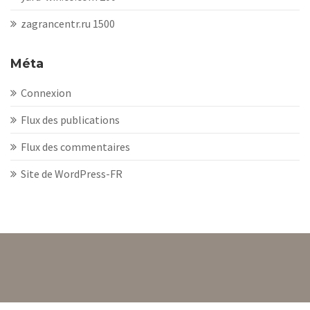
zagrancentr.ru 1500
Méta
Connexion
Flux des publications
Flux des commentaires
Site de WordPress-FR