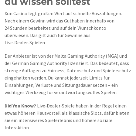
du wissen solltest
Xon Casino legt großen Wert auf schnelle Auszahlungen.
Nach einem Gewinn wird das Guthaben innerhalb von
24 Stunden bearbeitet und auf dein Wunschkonto
überwiesen. Das gilt auch für Gewinne aus
Live‑Dealer‑Spielen.
Der Anbieter ist von der Malta Gaming Authority (MGA) und
der German Gaming Authority lizenziert. Das bedeutet, dass
strenge Auflagen zu Fairness, Datenschutz und Spielerschutz
eingehalten werden. Du kannst jederzeit Limits für
Einzahlungen, Verluste und Sitzungsdauer setzen – ein
wichtiges Werkzeug für verantwortungsvolles Spielen.
Did You Know?
Live‑Dealer‑Spiele haben in der Regel einen
etwas höheren Hausvorteil als klassische Slots, dafür bieten
sie ein intensiveres Spielerlebnis und höhere soziale
Interaktion.