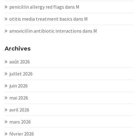
penicillin allergy red flags
dans
M
otitis media treatment basics
dans
M
amoxicillin antibiotic interactions
dans
M
Archives
août 2026
juillet 2026
juin 2026
mai 2026
avril 2026
mars 2026
février 2026