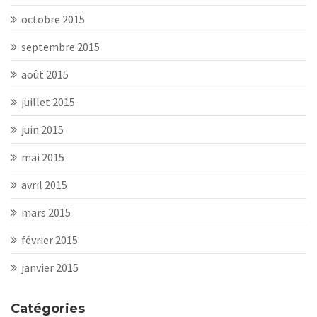
octobre 2015
septembre 2015
août 2015
juillet 2015
juin 2015
mai 2015
avril 2015
mars 2015
février 2015
janvier 2015
Catégories