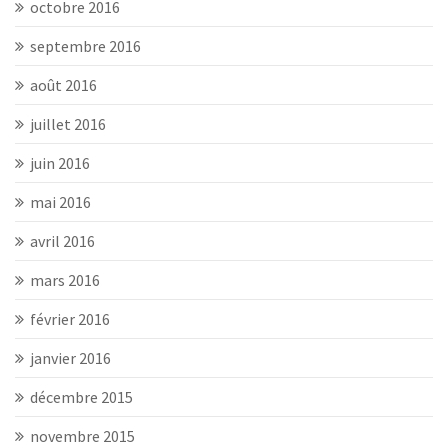
octobre 2016
septembre 2016
août 2016
juillet 2016
juin 2016
mai 2016
avril 2016
mars 2016
février 2016
janvier 2016
décembre 2015
novembre 2015