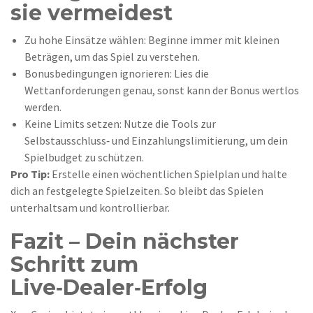
sie vermeidest
Zu hohe Einsätze wählen: Beginne immer mit kleinen
Beträgen, um das Spiel zu verstehen.
Bonusbedingungen ignorieren: Lies die
Wettanforderungen genau, sonst kann der Bonus wertlos
werden.
Keine Limits setzen: Nutze die Tools zur
Selbstausschluss‑ und Einzahlungslimitierung, um dein
Spielbudget zu schützen.
Pro Tip:
Erstelle einen wöchentlichen Spielplan und halte
dich an festgelegte Spielzeiten. So bleibt das Spielen
unterhaltsam und kontrollierbar.
Fazit – Dein nächster
Schritt zum
Live‑Dealer‑Erfolg