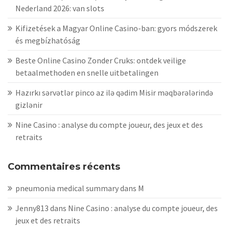
Nederland 2026: van slots
Kifizetések a Magyar Online Casino-ban: gyors módszerek
és megbízhatóság
Beste Online Casino Zonder Cruks: ontdek veilige
betaalmethoden en snelle uitbetalingen
Hazırkı sərvətlər pinco az ilə qədim Misir məqbərələrində
gizlənir
Nine Casino : analyse du compte joueur, des jeux et des
retraits
Commentaires récents
pneumonia medical summary
dans
M
Jenny813
dans
Nine Casino : analyse du compte joueur, des
jeux et des retraits