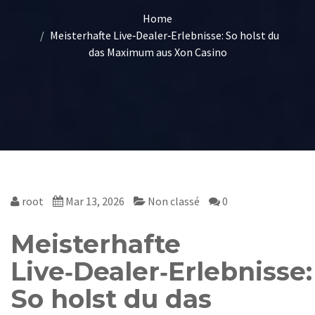
Home
Meisterhafte Live‑Dealer‑Erlebnisse: So holst du
das Maximum aus Xon Casino
root
Mar 13, 2026
Non classé
0
Meisterhafte
Live‑Dealer‑Erlebnisse:
So holst du das