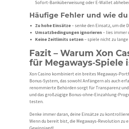
Sofort‑Banküberweisung oder E‑Wallet abhebe
Häufige Fehler und wie du
Zu hohe Einsätze
– senke den Einsatz, um die D
Umsatzbedingungen ignorieren
– lies immer 
Keine Zeitlimits setzen
– spiele nicht zu lang
Fazit – Warum Xon Cas
für Megaways‑Spiele i
Xon Casino kombiniert ein breites Megaways‑Portf
Bonus‑System, das sowohl Anfängern als auch erf
renommierte Behörden sorgt für Transparenz und 
und das großzügige Bonus‑ohne‑Einzahlung‑Program
testen.
Denke immer daran, deine Einsätze zu kontrollie
Wenn du bereit bist, die Megaways‑Revolution zu 
Gewinnjagd!