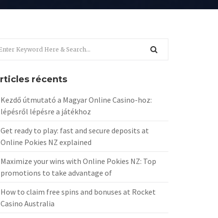
rticles récents
Kezdő útmutató a Magyar Online Casino-hoz:
lépésről lépésre a játékhoz
Get ready to play: fast and secure deposits at
Online Pokies NZ explained
Maximize your wins with Online Pokies NZ: Top
promotions to take advantage of
How to claim free spins and bonuses at Rocket
Casino Australia