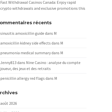
Fast Withdrawal Casinos Canada: Enjoy rapid
crypto withdrawals and exclusive promotions this
ommentaires récents
sinusitis amoxicillin guide
dans
M
amoxicillin kidney side effects
dans
M
pneumonia medical summary
dans
M
Jenny813
dans
Nine Casino : analyse du compte
joueur, des jeux et des retraits
penicillin allergy red flags
dans
M
rchives
août 2026