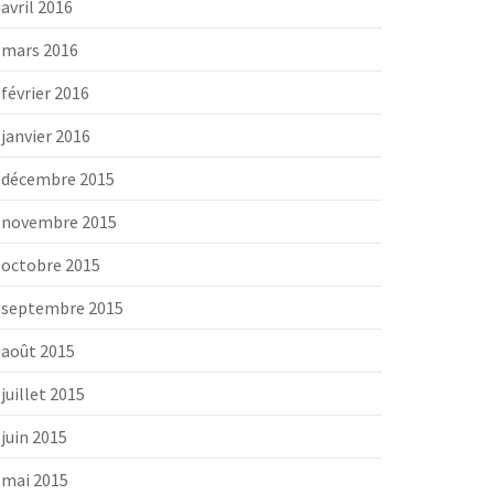
avril 2016
mars 2016
février 2016
janvier 2016
décembre 2015
novembre 2015
octobre 2015
septembre 2015
août 2015
juillet 2015
juin 2015
mai 2015