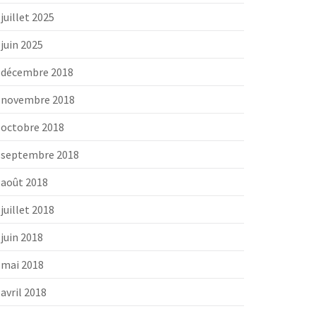
juillet 2025
juin 2025
décembre 2018
novembre 2018
octobre 2018
septembre 2018
août 2018
juillet 2018
juin 2018
mai 2018
avril 2018