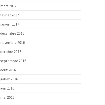
mars 2017
février 2017
janvier 2017
décembre 2016
novembre 2016
octobre 2016
septembre 2016
août 2016
juillet 2016
juin 2016
mai 2016