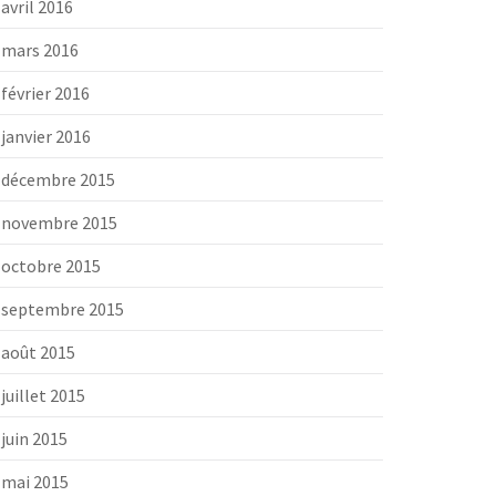
avril 2016
mars 2016
février 2016
janvier 2016
décembre 2015
novembre 2015
octobre 2015
septembre 2015
août 2015
juillet 2015
juin 2015
mai 2015