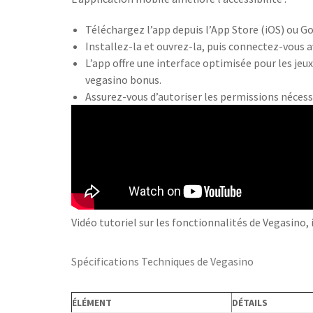
Téléchargez l’app depuis l’App Store (iOS) ou G
Installez-la et ouvrez-la, puis connectez-vous 
L’app offre une interface optimisée pour les jeux
vegasino bonus.
Assurez-vous d’autoriser les permissions néces
Vidéo tutoriel sur les fonctionnalités de Vegasino, 
Spécifications Techniques de Vegasino
ÉLÉMENT
DÉTAILS