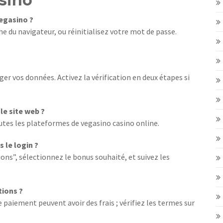
sino
Vegasino ?
che du navigateur, ou réinitialisez votre mot de passe.
ger vos données. Activez la vérification en deux étapes si
 le site web ?
outes les plateformes de vegasino casino online.
 le login ?
ons”, sélectionnez le bonus souhaité, et suivez les
tions ?
 paiement peuvent avoir des frais ; vérifiez les termes sur