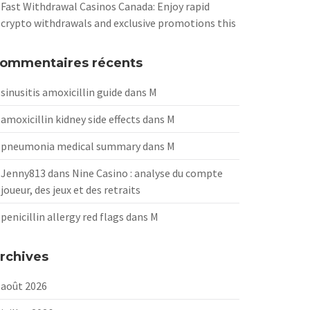
Fast Withdrawal Casinos Canada: Enjoy rapid
crypto withdrawals and exclusive promotions this
ommentaires récents
sinusitis amoxicillin guide
dans
M
amoxicillin kidney side effects
dans
M
pneumonia medical summary
dans
M
Jenny813
dans
Nine Casino : analyse du compte
joueur, des jeux et des retraits
penicillin allergy red flags
dans
M
rchives
août 2026