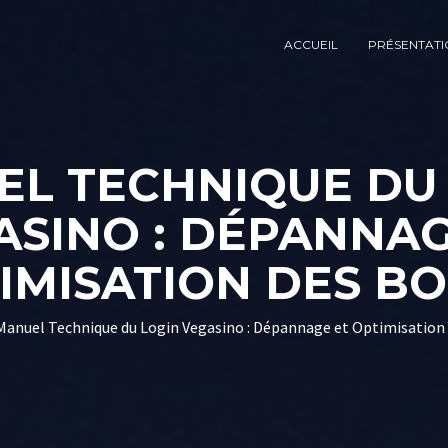
ACCUEIL
PRÉSENTATI
L TECHNIQUE DU
ASINO : DÉPANNAG
IMISATION DES B
Manuel Technique du Login Vegasino : Dépannage et Optimisation