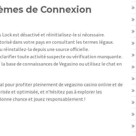
èmes de Connexion
Lock est désactivé et réinitialisez-le si nécessaire.
torisé dans votre pays en consultant les termes légaux.
 réinstallez-la depuis une source officielle.
larifier toute activité suspecte ou vérification manquante.
a base de connaissances de Vegasino ou utilisez le chat en
ial pour profiter pleinement de vegasino casino online et de
risée et optimisée, et n’hésitez pas à explorer les
Bonne chance et jouez responsablement !