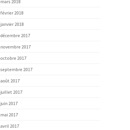
mars 2018
février 2018
janvier 2018
décembre 2017
novembre 2017
octobre 2017
septembre 2017
août 2017
juillet 2017
juin 2017
mai 2017
avril 2017