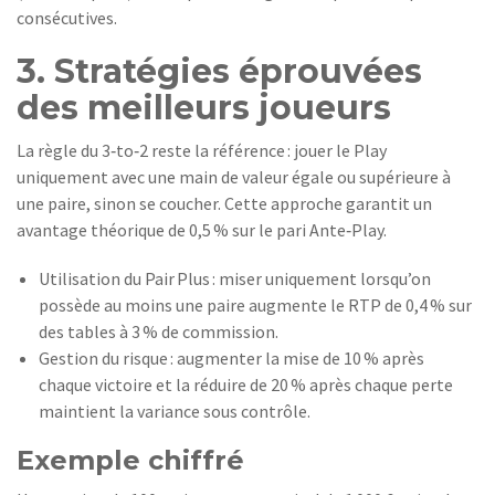
consécutives.
3. Stratégies éprouvées
des meilleurs joueurs
La règle du 3‑to‑2 reste la référence : jouer le Play
uniquement avec une main de valeur égale ou supérieure à
une paire, sinon se coucher. Cette approche garantit un
avantage théorique de 0,5 % sur le pari Ante‑Play.
Utilisation du Pair Plus : miser uniquement lorsqu’on
possède au moins une paire augmente le RTP de 0,4 % sur
des tables à 3 % de commission.
Gestion du risque : augmenter la mise de 10 % après
chaque victoire et la réduire de 20 % après chaque perte
maintient la variance sous contrôle.
Exemple chiffré