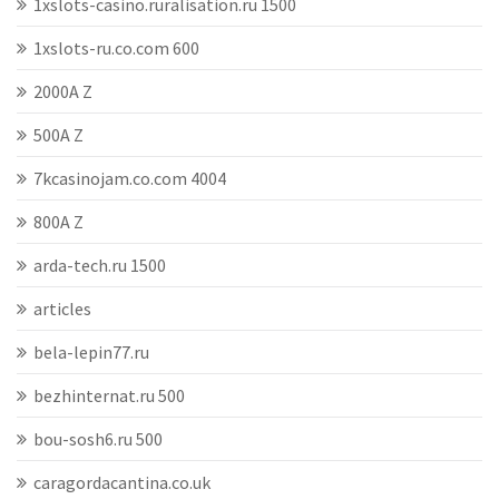
1xslots-casino.ruralisation.ru 1500
1xslots-ru.co.com 600
2000A Z
500A Z
7kcasinojam.co.com 4004
800A Z
arda-tech.ru 1500
articles
bela-lepin77.ru
bezhinternat.ru 500
bou-sosh6.ru 500
caragordacantina.co.uk