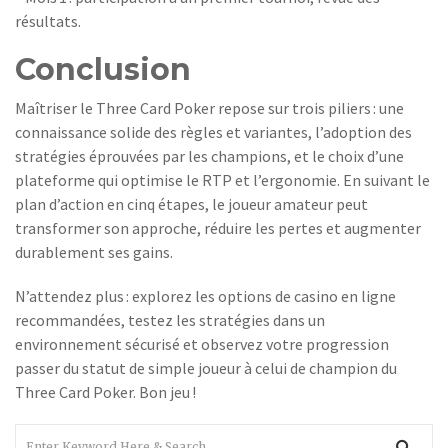
résultats.
Conclusion
Maîtriser le Three Card Poker repose sur trois piliers : une
connaissance solide des règles et variantes, l’adoption des
stratégies éprouvées par les champions, et le choix d’une
plateforme qui optimise le RTP et l’ergonomie. En suivant le
plan d’action en cinq étapes, le joueur amateur peut
transformer son approche, réduire les pertes et augmenter
durablement ses gains.
N’attendez plus : explorez les options de casino en ligne
recommandées, testez les stratégies dans un
environnement sécurisé et observez votre progression
passer du statut de simple joueur à celui de champion du
Three Card Poker. Bon jeu !