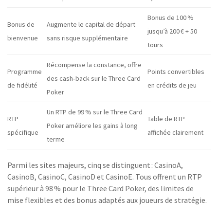
Bonus de 100 %
Bonus de
Augmente le capital de départ
jusqu’à 200 € + 50
bienvenue
sans risque supplémentaire
tours
Récompense la constance, offre
Programme
Points convertibles
des cash‑back sur le Three Card
de fidélité
en crédits de jeu
Poker
Un RTP de 99 % sur le Three Card
RTP
Table de RTP
Poker améliore les gains à long
spécifique
affichée clairement
terme
Parmi les sites majeurs, cinq se distinguent : CasinoA,
CasinoB, CasinoC, CasinoD et CasinoE. Tous offrent un RTP
supérieur à 98 % pour le Three Card Poker, des limites de
mise flexibles et des bonus adaptés aux joueurs de stratégie.