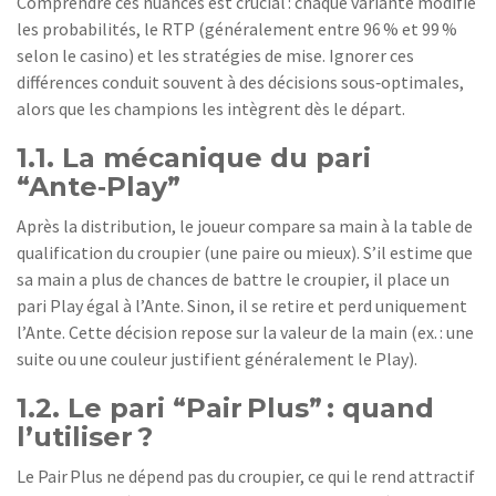
Comprendre ces nuances est crucial : chaque variante modifie
les probabilités, le RTP (généralement entre 96 % et 99 %
selon le casino) et les stratégies de mise. Ignorer ces
différences conduit souvent à des décisions sous‑optimales,
alors que les champions les intègrent dès le départ.
1.1. La mécanique du pari
“Ante‑Play”
Après la distribution, le joueur compare sa main à la table de
qualification du croupier (une paire ou mieux). S’il estime que
sa main a plus de chances de battre le croupier, il place un
pari Play égal à l’Ante. Sinon, il se retire et perd uniquement
l’Ante. Cette décision repose sur la valeur de la main (ex. : une
suite ou une couleur justifient généralement le Play).
1.2. Le pari “Pair Plus” : quand
l’utiliser ?
Le Pair Plus ne dépend pas du croupier, ce qui le rend attractif