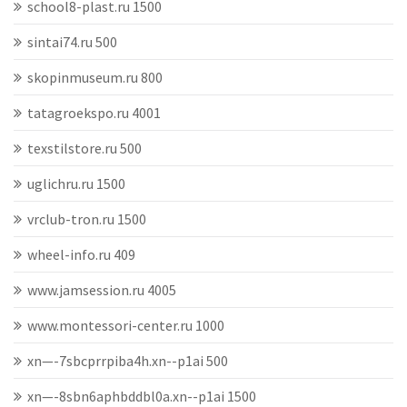
school8-plast.ru 1500
sintai74.ru 500
skopinmuseum.ru 800
tatagroekspo.ru 4001
texstilstore.ru 500
uglichru.ru 1500
vrclub-tron.ru 1500
wheel-info.ru 409
www.jamsession.ru 4005
www.montessori-center.ru 1000
xn—-7sbcprrpiba4h.xn--p1ai 500
xn—-8sbn6aphbddbl0a.xn--p1ai 1500