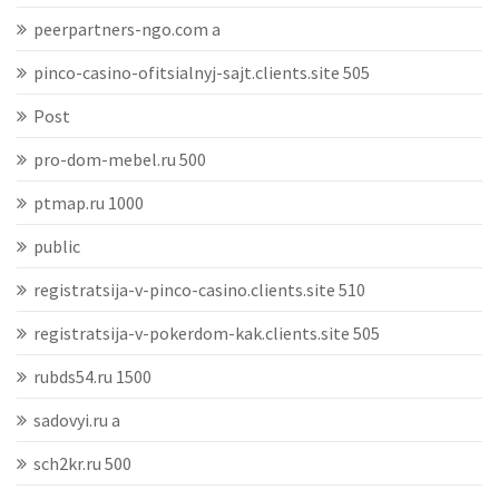
peerpartners-ngo.com a
pinco-casino-ofitsialnyj-sajt.clients.site 505
Post
pro-dom-mebel.ru 500
ptmap.ru 1000
public
registratsija-v-pinco-casino.clients.site 510
registratsija-v-pokerdom-kak.clients.site 505
rubds54.ru 1500
sadovyi.ru a
sch2kr.ru 500