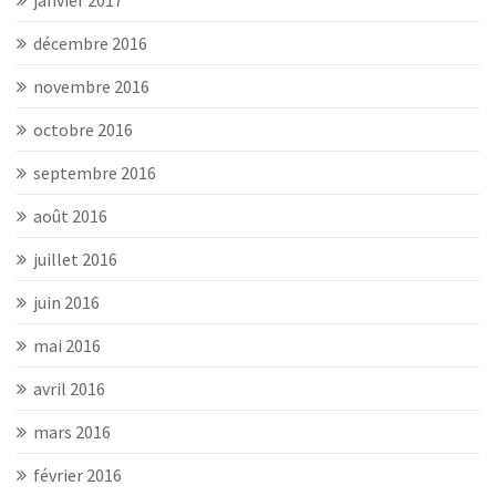
janvier 2017
décembre 2016
novembre 2016
octobre 2016
septembre 2016
août 2016
juillet 2016
juin 2016
mai 2016
avril 2016
mars 2016
février 2016