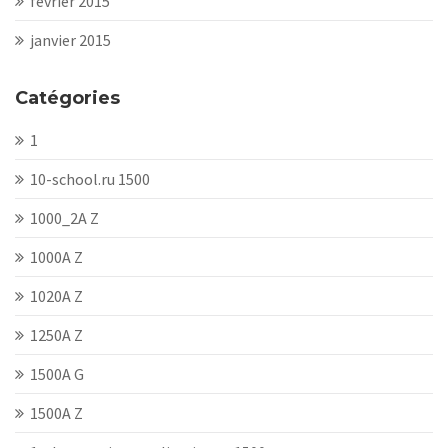
février 2015
janvier 2015
Catégories
1
10-school.ru 1500
1000_2A Z
1000A Z
1020A Z
1250A Z
1500A G
1500A Z