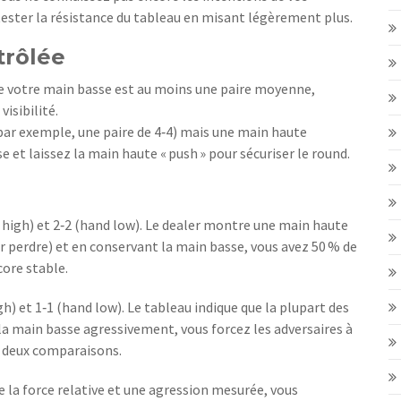
ester la résistance du tableau en misant légèrement plus.
trôlée
que votre main basse est au moins une paire moyenne,
isibilité.
(par exemple, une paire de 4‑4) mais une main haute
et laissez la main haute « push » pour sécuriser le round.
d high) et 2‑2 (hand low). Le dealer montre une main haute
er perdre) et en conservant la main basse, vous avez 50 % de
core stable.
gh) et 1‑1 (hand low). Le tableau indique que la plupart des
 la main basse agressivement, vous forcez les adversaires à
 deux comparaisons.
e la force relative et une agression mesurée, vous