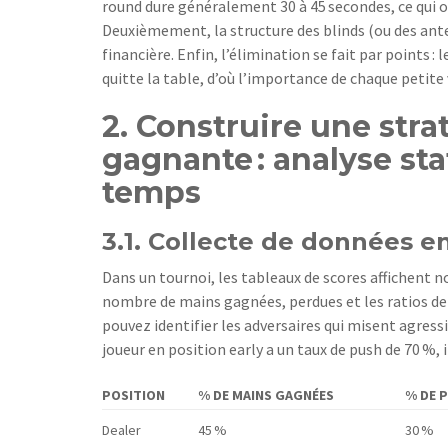
round dure généralement 30 à 45 secondes, ce qui ob
Deuxièmement, la structure des blinds (ou des ante
financière. Enfin, l’élimination se fait par points : 
quitte la table, d’où l’importance de chaque petite 
2. Construire une stra
gagnante : analyse sta
temps
3.1. Collecte de données e
Dans un tournoi, les tableaux de scores affichent 
nombre de mains gagnées, perdues et les ratios de 
pouvez identifier les adversaires qui misent agres
joueur en position early a un taux de push de 70 %, i
POSITION
% DE MAINS GAGNÉES
% DE 
Dealer
45 %
30 %