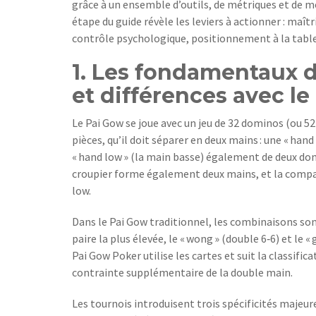
grâce à un ensemble d’outils, de métriques et de 
étape du guide révèle les leviers à actionner : maît
contrôle psychologique, positionnement à la table 
1. Les fondamentaux d
et différences avec l
Le Pai Gow se joue avec un jeu de 32 dominos (ou 52
pièces, qu’il doit séparer en deux mains : une « ha
« hand low » (la main basse) également de deux dom
croupier forme également deux mains, et la compara
low.
Dans le Pai Gow traditionnel, les combinaisons son
paire la plus élevée, le « wong » (double 6‑6) et le
Pai Gow Poker utilise les cartes et suit la classifica
contrainte supplémentaire de la double main.
Les tournois introduisent trois spécificités majeur