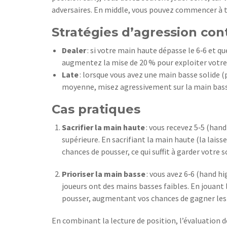
adversaires. En middle, vous pouvez commencer à t
Stratégies d’agression con
Dealer
: si votre main haute dépasse le 6‑6 et 
augmentez la mise de 20 % pour exploiter votre v
Late
: lorsque vous avez une main basse solide 
moyenne, misez agressivement sur la main basse 
Cas pratiques
Sacrifier la main haute
: vous recevez 5‑5 (han
supérieure. En sacrifiant la main haute (la laiss
chances de pousser, ce qui suffit à garder votre s
Prioriser la main basse
: vous avez 6‑6 (hand hi
joueurs ont des mains basses faibles. En jouant
pousser, augmentant vos chances de gagner les
En combinant la lecture de position, l’évaluation d