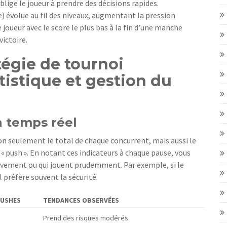
lige le joueur à prendre des décisions rapides.
) évolue au fil des niveaux, augmentant la pression
le joueur avec le score le plus bas à la fin d’une manche
victoire.
tégie de tournoi
tistique et gestion du
n temps réel
non seulement le total de chaque concurrent, mais aussi le
« push ». En notant ces indicateurs à chaque pause, vous
sivement ou qui jouent prudemment. Par exemple, si le
l préfère souvent la sécurité.
PUSHES
TENDANCES OBSERVÉES
Prend des risques modérés