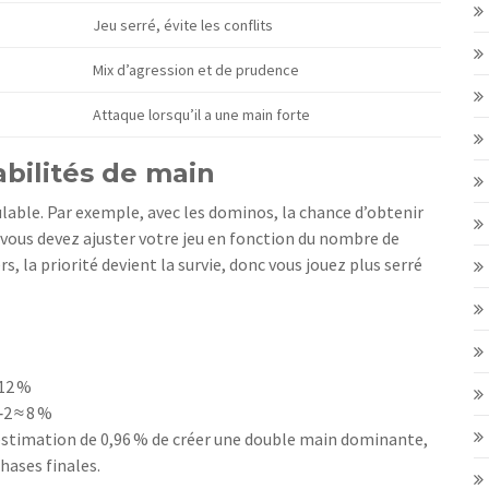
Jeu serré, évite les conflits
Mix d’agression et de prudence
Attaque lorsqu’il a une main forte
abilités de main
able. Par exemple, avec les dominos, la chance d’obtenir
, vous devez ajuster votre jeu en fonction du nombre de
rs, la priorité devient la survie, donc vous jouez plus serré
 12 %
‑2 ≈ 8 %
estimation de 0,96 % de créer une double main dominante,
phases finales.