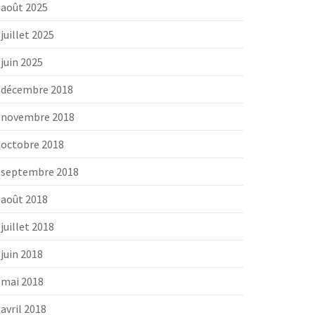
août 2025
juillet 2025
juin 2025
décembre 2018
novembre 2018
octobre 2018
septembre 2018
août 2018
juillet 2018
juin 2018
mai 2018
avril 2018